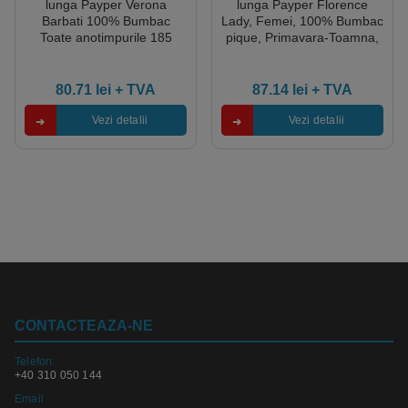
lunga Payper Verona
lunga Payper Florence
Barbati 100% Bumbac
Lady, Femei, 100% Bumbac
Toate anotimpurile 185
pique, Primavara-Toamna,
g/m2
210 g/m2
80.71
lei
+ TVA
87.14
lei
+ TVA
Vezi detalii
Vezi detalii
CONTACTEAZA-NE
Telefon:
+40 310 050 144
Email