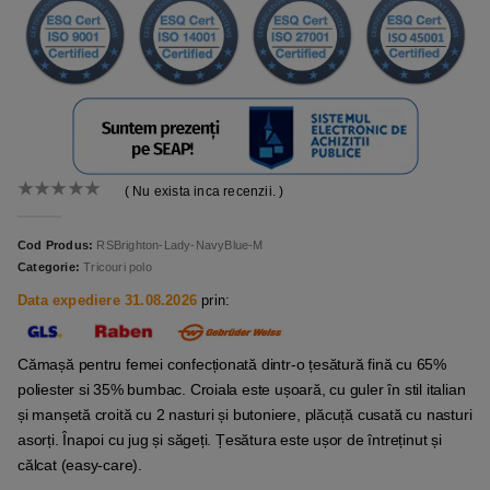
( Nu exista inca recenzii. )
0
out of 5
Cod Produs:
RSBrighton-Lady-NavyBlue-M
Categorie:
Tricouri polo
Data expediere 31.08.2026
prin:
Cămașă pentru femei confecționată dintr-o țesătură fină cu 65%
poliester si 35% bumbac. Croiala este ușoară, cu guler în stil italian
și manșetă croită cu 2 nasturi și butoniere, plăcuță cusată cu nasturi
asorți. Înapoi cu jug și săgeți. Țesătura este ușor de întreținut și
călcat (easy-care).