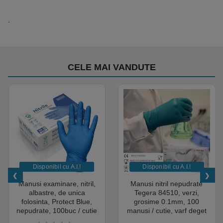
.
CELE MAI VANDUTE
Disponibil cu A.I.​!
Disponibil cu A.I.​!
Manusi examinare, nitril,
Manusi nitril nepudrate
albastre, de unica
Tegera 84510, verzi,
folosinta, Protect Blue,
grosime 0.1mm, 100
nepudrate, 100buc / cutie
manusi / cutie, varf deget
pentru medical, HoReCa,
texturat, certificate pentru