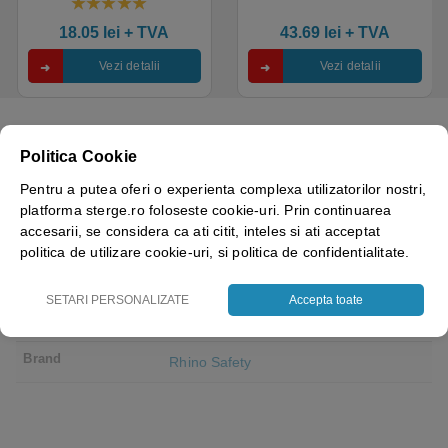
saloane si domeniul
industria alimentara
4.50
out of 5
industrial, calitate premium
18.05
lei
+ TVA
43.69
lei
+ TVA
Vezi detalii
Vezi detalii
Politica Cookie
Pentru a putea oferi o experienta complexa utilizatorilor nostri,
Culoare
Black, Navy Blue, Sky Blue, White
platforma sterge.ro foloseste cookie-uri. Prin continuarea
accesarii, se considera ca ati citit, inteles si ati acceptat
Marime
S, M, L, XL
politica de utilizare cookie-uri, si politica de confidentialitate.
Sex
Femei
SETARI PERSONALIZATE
Accepta toate
Greutate material
125 g/m2
Brand
Rhino Safety