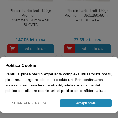
Plic din hartie kraft 120gr,
Plic din hartie kraft 120gr,
Premium –
Premium – 350x250x50mm
450x350x120mm – 50
– 50 BUCATA
BUCATA
147.06
lei
77.69
lei
+ TVA
+ TVA
Adauga in cos
Adauga in cos
Politica Cookie
Pentru a putea oferi o experienta complexa utilizatorilor nostri,
platforma sterge.ro foloseste cookie-uri. Prin continuarea
accesarii, se considera ca ati citit, inteles si ati acceptat
politica de utilizare cookie-uri, si politica de confidentialitate.
SETARI PERSONALIZATE
Accepta toate