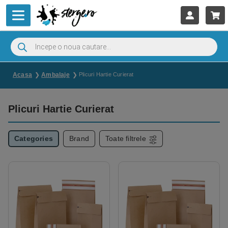
Acasa
Ambalaje
Plicuri Hartie Curierat
Plicuri Hartie Curierat
Categories
Brand
Toate filtrele