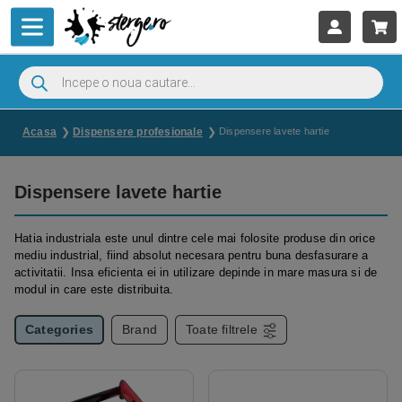
Acasa
Dispensere profesionale
Dispensere lavete hartie
Dispensere lavete hartie
Hatia industriala este unul dintre cele mai folosite produse din orice
mediu industrial, fiind absolut necesara pentru buna desfasurare a
activitatii. Insa eficienta ei in utilizare depinde in mare masura si de
modul in care este distribuita.
Categories
Brand
Toate filtrele