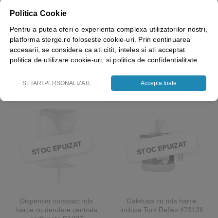
Dispenser rola hartie
Dispenser role de hartie
industriala 91550 cu suport
derulare centrala portionata
Politica Cookie
sac menajer 120l
R1302
Pentru a putea oferi o experienta complexa utilizatorilor nostri,
platforma sterge.ro foloseste cookie-uri. Prin continuarea
accesarii, se considera ca ati citit, inteles si ati acceptat
178.88
lei
50.69
lei
+ TVA
+ TVA
politica de utilizare cookie-uri, si politica de confidentialitate.
Adauga in cos
Vezi detalii
SETARI PERSONALIZATE
Accepta toate
STOC EPUIZAT
STOC EPUIZAT
Dispenser compact rola
Galetusa cu rola hartie
hartie cu derulare centrala
inclusa Tork Reflex 473126