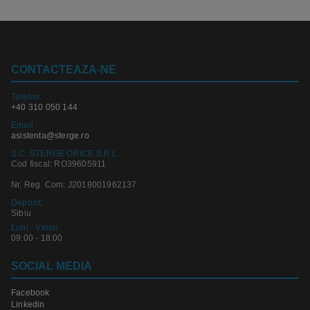
CONTACTEAZA-NE
Telefon:
+40 310 050 144
Email
asistenta@sterge.ro
S.C. STERGE ORICE S.R.L.
Cod fiscal: RO39605911
Nr. Reg. Com: J2018001962137
Depozit:
Sibiu
Luni - Vineri:
09:00 - 18:00
SOCIAL MEDIA
Facebook
Linkedin