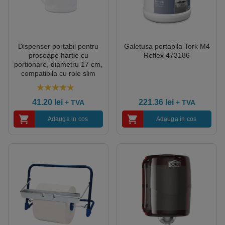
Dispenser portabil pentru
Galetusa portabila Tork M4
prosoape hartie cu
Reflex 473186
portionare, diametru 17 cm,
compatibila cu role slim
R1327
5.00
out of 5
41.20
lei
221.36
lei
+ TVA
+ TVA
Adauga in cos
Adauga in cos