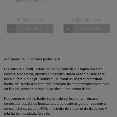
portionata R1307
83.69
lei
245.21
lei
+ TVA
+ TVA
Vezi detalii
Vezi detalii
Aici intervine un dozator profesional.
Dispenserele pentru rolele de hartie industriala asigura dozarea
corecta a acesteia, precum si disponibilitatea ei acolo unde este
nevoie, fara a o risipi. Totodata, utilizand un dozator profesional,
hartia industriala albastra este protejata de contaminarea exterioara
cu lichide, ceea ce atrage dupa sine si reducerea risipei.
Reducerea risipei de hartie industriala se face si prin dozare
controlata, bucata cu bucata, ceea ce poate asigura o reducere a
consumului cu pana la 40%, in functie de sistemul de dispenser +
rola hartie industriala folosite.