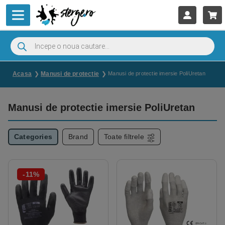
Acasa
Manusi de protectie
Manusi de protectie imersie PoliUretan
Manusi de protectie imersie PoliUretan
Categories
Brand
Toate filtrele
-11%