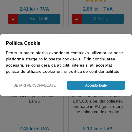
precizie ridicata
4.00
out of 5
2.41
lei
+ TVA
2.85
lei
+ TVA
Vezi detalii
Vezi detalii
Politica Cookie
Pentru a putea oferi o experienta complexa utilizatorilor nostri,
platforma sterge.ro foloseste cookie-uri. Prin continuarea
accesarii, se considera ca ati citit, inteles si ati acceptat
politica de utilizare cookie-uri, si politica de confidentialitate.
SETARI PERSONALIZATE
Accepta toate
Manusi din poliester albe-
Manusi de protectie Eurolite
Laiwu
13P100, albe, din poliester,
imersate in PU (poliuretan)
pe palma cu dexteritate,
aderenta si precizie ridicata
2.43
lei
+ TVA
2.12
lei
+ TVA