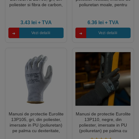
poliester si fibra de carbon,
poliuretan moale, pentru
certificate EN 16350:2014,
aplicatii de precizie, simt
Coverguard
tactil, protectie mecanica si
termica 100°C
3.43
lei
+ TVA
6.36
lei
+ TVA
Vezi detalii
Vezi detalii
Manusi de protectie Eurolite
Manusi de protectie Eurolite
13P105, gri, din poliester,
13P110, negre, din
imersate in PU (poliuretan)
poliester, imersate in PU
pe palma cu dexteritate,
(poliuretan) pe palma cu
aderenta si precizie ridicata
dexteritate, aderenta si