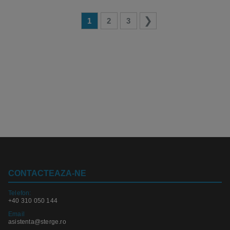
1
2
3
CONTACTEAZA-NE
Telefon:
+40 310 050 144
Email
asistenta@sterge.ro