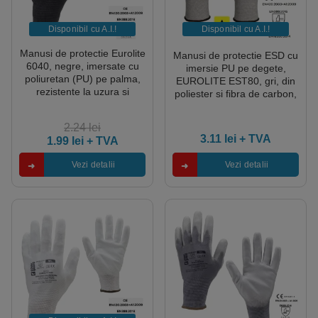
Disponibil cu A.I.​!
Disponibil cu A.I.​!
Manusi de protectie Eurolite
Manusi de protectie ESD cu
6040, negre, imersate cu
imersie PU pe degete,
poliuretan (PU) pe palma,
EUROLITE EST80, gri, din
rezistente la uzura si
poliester si fibra de carbon,
rupere, 10 perechi/pachet
certificate EN 16350:2014,
Coverguard, pentru
Coverguard
2.24
lei
manipular si macanica
3.11
lei
+ TVA
1.99
lei
+ TVA
Vezi detalii
Vezi detalii