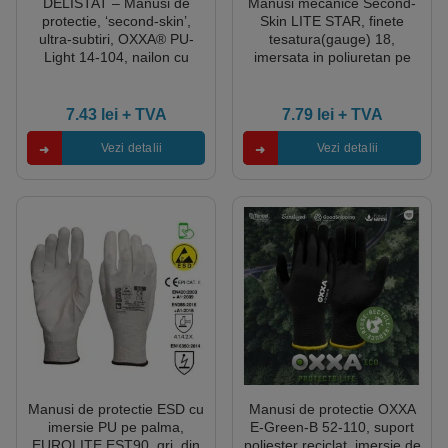
DELISTAT – Manusi de
Manusi mecanice Second-
protectie, ‘second-skin’,
Skin LITE STAR, finete
ultra-subtiri, OXXA® PU-
tesatura(gauge) 18,
Light 14-104, nailon cu
imersata in poliuretan pe
imersie PU, ofera
palma, priza foarte buna si
dexteritate, tactilitate,
functie „touch screen”,
flexibilitate si precizie, 12
EN388: 3121X
7.43
lei
+ TVA
7.79
lei
+ TVA
perechi/set
Vezi detalii
Vezi detalii
Manusi de protectie ESD cu
Manusi de protectie OXXA
imersie PU pe palma,
E-Green-B 52-110, suport
EUROLITE EST90, gri, din
poliester reciclat, imersie de