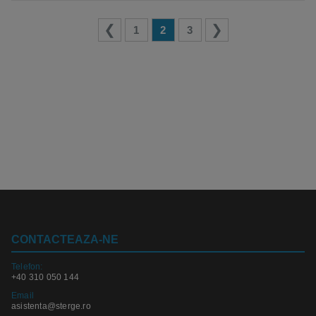
1
2
3
CONTACTEAZA-NE
Telefon:
+40 310 050 144
Email
asistenta@sterge.ro