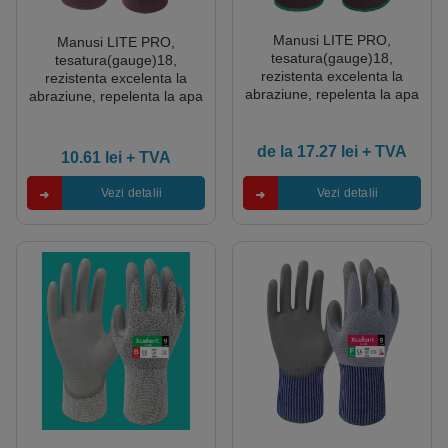
Manusi LITE PRO,
Manusi LITE PRO,
tesatura(gauge)18,
tesatura(gauge)18,
rezistenta excelenta la
rezistenta excelenta la
abraziune, repelenta la apa
abraziune, repelenta la apa
si ulei, dubla imersie de
si ulei, dubla imersie de
nitril pe palma 3/4,
nitril pe palma , rezistenta la
rezistenta la temp de
temp de contact 100°C.
de la
17.27
lei
+ TVA
10.61
lei
+ TVA
contact 100°C.EN388:
EN388: 4121X, EN407:
4121X, EN407: X1XXXX
X1XXXX
Vezi detalii
Vezi detalii