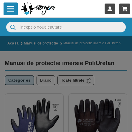
Acasa
Manusi de protectie
Manusi de protectie imersie PoliUretan
Manusi de protectie imersie PoliUretan
Categories
Brand
Toate filtrele