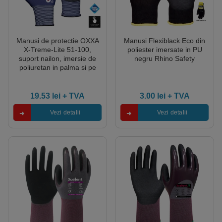
Manusi de protectie OXXA
Manusi Flexiblack Eco din
X-Treme-Lite 51-100,
poliester imersate in PU
suport nailon, imersie de
negru Rhino Safety
poliuretan in palma si pe
degete, albastru/negru
19.53
lei
+ TVA
3.00
lei
+ TVA
Vezi detalii
Vezi detalii