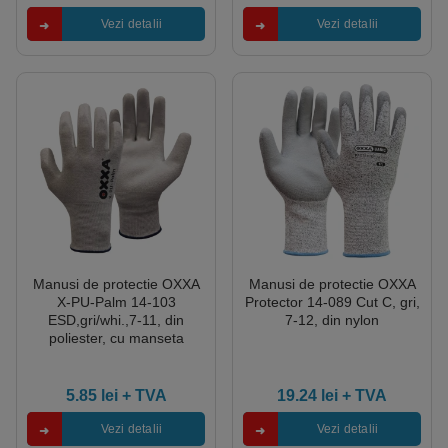
Vezi detalii
Vezi detalii
Manusi de protectie OXXA
Manusi de protectie OXXA
X-PU-Palm 14-103
Protector 14-089 Cut C, gri,
ESD,gri/whi.,7-11, din
7-12, din nylon
poliester, cu manseta
elastica
5.85
lei
+ TVA
19.24
lei
+ TVA
Vezi detalii
Vezi detalii