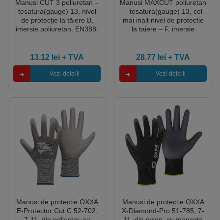
Manusi CUT 3 poliuretan –
Manusi MAXCUT poliuretan
tesatura(gauge) 13, nivel
– tesatura(gauge) 13, cel
de protecție la tăiere B,
mai inalt nivel de protectie
imersie poliuretan. EN388:
la taiere – F, imersie
4X43B
poliuretan pe palma, functie
„touch screen”. EN388:
4X43F
13.12
lei
+ TVA
28.77
lei
+ TVA
Vezi detalii
Vezi detalii
Manusi de protectie OXXA
Manusi de protectie OXXA
E-Protector Cut C 52-702,
X-Diamond-Pro 51-785, 7-
7-11, din poliester, cu
11, din nylon, cu manseta