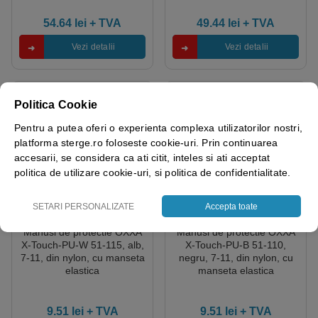
54.64
lei
+ TVA
49.44
lei
+ TVA
Vezi detalii
Vezi detalii
Politica Cookie
Pentru a putea oferi o experienta complexa utilizatorilor nostri,
platforma sterge.ro foloseste cookie-uri. Prin continuarea
accesarii, se considera ca ati citit, inteles si ati acceptat
politica de utilizare cookie-uri, si politica de confidentialitate.
SETARI PERSONALIZATE
Accepta toate
Manusi de protectie OXXA
Manusi de protectie OXXA
X-Touch-PU-W 51-115, alb,
X-Touch-PU-B 51-110,
7-11, din nylon, cu manseta
negru, 7-11, din nylon, cu
elastica
manseta elastica
9.51
lei
+ TVA
9.51
lei
+ TVA