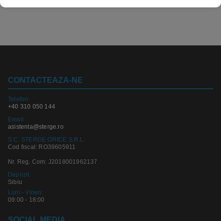
CONTACTEAZA-NE
Telefon:
+40 310 050 144
Email
asistenta@sterge.ro
S.C. STERGE ORICE S.R.L.
Cod fiscal: RO39605911
Nr. Reg. Com: J2018001962137
Depozit:
Sibiu
Luni - Vineri:
09:00 - 18:00
SOCIAL MEDIA