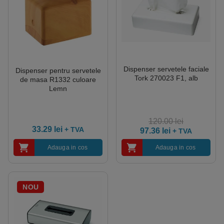
Dispenser servetele faciale
Dispenser pentru servetele
Tork 270023 F1, alb
de masa R1332 culoare
Lemn
120.00
lei
33.29
lei
+ TVA
97.36
lei
+ TVA
Adauga in cos
Adauga in cos
NOU