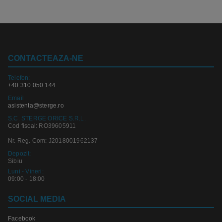
CONTACTEAZA-NE
Telefon:
+40 310 050 144
Email
asistenta@sterge.ro
S.C. STERGE ORICE S.R.L.
Cod fiscal: RO39605911
Nr. Reg. Com: J2018001962137
Depozit:
Sibiu
Luni - Vineri:
09:00 - 18:00
SOCIAL MEDIA
Facebook