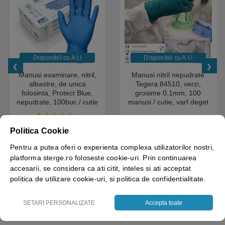
Disponibil cu A.I.​!
Disponibil cu A.I.​!
Manusi examinare, nitril,
Manusi nitril nepudrate
albastre, de unica
Tegera 84510, verzi,
folosinta, Protect Blue,
grosime 0.1mm, 100
nepudrate, 100buc / cutie
manusi / cutie, varf deget
pentru medical, HoReCa,
texturat, certificate pentru
saloane si domeniul
industria alimentara
4.50
out of 5
industrial, calitate premium
18.05
lei
+ TVA
43.69
lei
+ TVA
Politica Cookie
Pentru a putea oferi o experienta complexa utilizatorilor nostri,
Vezi detalii
Vezi detalii
platforma sterge.ro foloseste cookie-uri. Prin continuarea
accesarii, se considera ca ati citit, inteles si ati acceptat
politica de utilizare cookie-uri, si politica de confidentialitate.
SETARI PERSONALIZATE
Accepta toate