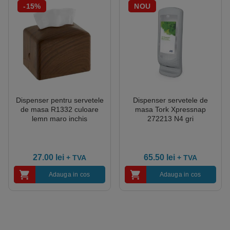
-15%
NOU
Dispenser pentru servetele
Dispenser servetele de
de masa R1332 culoare
masa Tork Xpressnap
lemn maro inchis
272213 N4 gri
27.00
lei
65.50
lei
+ TVA
+ TVA
Adauga in cos
Adauga in cos