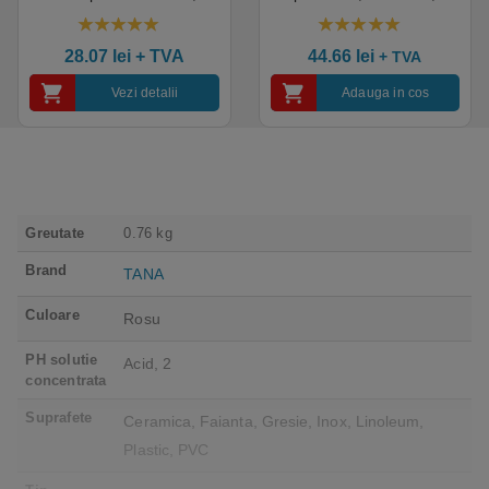
HoReCa, saloane si
certificata pentru industria
domeniul industrial, calitate
alimentara, Ecolabel
5.00
out of 5
4.50
out of 5
premium
28.07
lei
+ TVA
44.66
lei
+ TVA
Vezi detalii
Adauga in cos
Greutate
0.76 kg
Brand
TANA
Culoare
Rosu
PH solutie
Acid, 2
concentrata
Suprafete
Ceramica, Faianta, Gresie, Inox, Linoleum,
Plastic, PVC