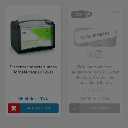
-2%
STOC EPUIZAT
Dispenser servetele masa
Rola hartie albastra
Tork N4 negru 272611
derulare centrala Bulkysoft
96711, 2 straturi, 362
portii/rola, 145 m, 6
role/bax, certificata Food
Contact pentru industria
5.00
out of 5
alimentara si Ecolabel
65.50
lei
14.90
lei
+ TVA
+ TVA
Adauga in cos
Vezi detalii