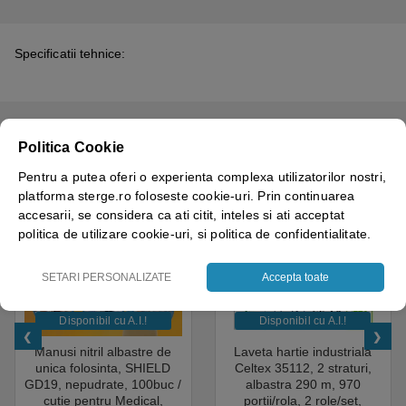
Specificatii tehnice:
CELE MAI VANDUTE
Politica Cookie
Pentru a putea oferi o experienta complexa utilizatorilor nostri,
platforma sterge.ro foloseste cookie-uri. Prin continuarea
accesarii, se considera ca ati citit, inteles si ati acceptat
politica de utilizare cookie-uri, si politica de confidentialitate.
SETARI PERSONALIZATE
Accepta toate
Disponibil cu A.I.​!
Disponibil cu A.I.​!
Manusi nitril albastre de
Laveta hartie industriala
unica folosinta, SHIELD
Celtex 35112, 2 straturi,
GD19, nepudrate, 100buc /
albastra 290 m, 970
cutie pentru Medical,
portii/rola, 2 role/set,