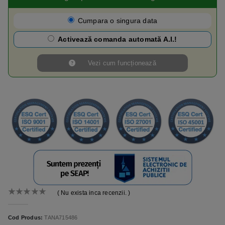
Cumpara o singura data
Activează comanda automată A.I.!
Vezi cum funcționează
( Nu exista inca recenzii. )
0
out of 5
Cod Produs:
TANA715486