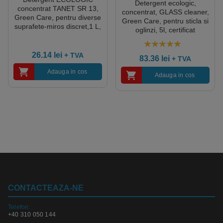
Detergent ecologic,
concentrat TANET SR 13,
concentrat, GLASS cleaner,
Green Care, pentru diverse
Green Care, pentru sticla si
suprafete-miros discret,1 L,
oglinzi, 5l, certificat
dilutie 0.5%, certificat
Ecolabel, Cradle-to-Cradle,
Ecolabel, CLP free
Complet Biodegradabil
5.00
out of 5
26.14
lei
+ TVA
83.36
lei
+ TVA
Adauga in cos
Adauga in cos
CONTACTEAZA-NE
Telefon:
+40 310 050 144