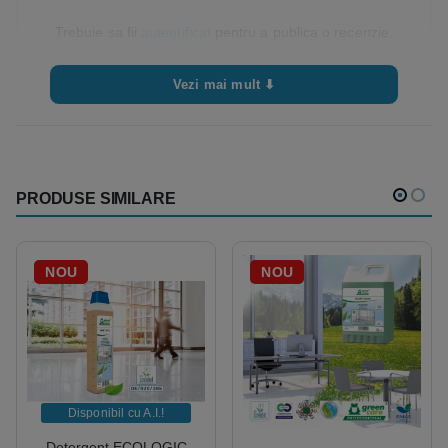
Trebuie sa fii
autentificat
pentru a publica o recenzie.
Vezi mai mult ⬇
PRODUSE SIMILARE
NOU
NOU
Disponibil cu A.I.​!
Detergent ECOLOGIC