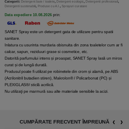
Categorii:
Detergent baie / toalete
,
Detergent ecologic
,
Detergenti profesionali
,
Detergenti sustenabili
,
Produse cu A.I.
,
Sprayuri curatare
Data expediere 10.08.2026
prin:
SANET Spray este un detergent gata de utilizare pentru spatii
sanitare.
Inlatura cu usurinta murdaria obisnuita din zona toaletelor cum ar fi
calcar, sapun, reziduuri grase si cosmetice, etc.
Datorită parfumului intens și proaspat, SANET Spray lasă un miros
curat și de lungă durată.
Produsul poate fi utilizat pe robinetele din crom și alamă, pe ABS
(Acrilonitril butadien stiren), Makrolon® / Policarbonat (PC) și
PLEXIGLAS®/ sticlă acrilică.
Nu utilizaţi pe marmură sau alte materiale sensibile la acizi.
CUMPĂRATE FRECVENT ÎMPREUNĂ