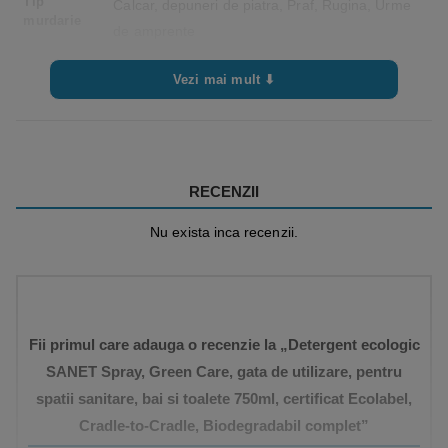
Tip
Calcar, depuneri de piatra, Praf, Rugina, Urme
murdarie
de amprente
Tip
Gata de utilizare
Vezi mai mult ⬇
detergent
Certificari
Cradle to Cradle, Ecolabel, CLP free – Formula
ecologice
conține nu substanțe clasificate ca fiind
periculoase, Complet Biodegradabil,
RECENZII
Umweltzeichen – Eticheta ecologică din Austria
Nu exista inca recenzii.
Fii primul care adauga o recenzie la „Detergent ecologic
SANET Spray, Green Care, gata de utilizare, pentru
spatii sanitare, bai si toalete 750ml, certificat Ecolabel,
Cradle-to-Cradle, Biodegradabil complet”