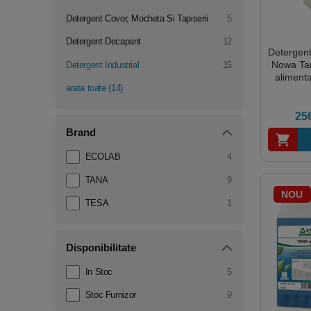
Detergent Covor, Mocheta Si Tapiserii
5
Detergent Decapant
12
Detergent
Nowa Tan
Detergent Industrial
15
aliment
arata toate
(
14
)
25
Brand
ECOLAB
4
TANA
9
NOU
TESA
1
Disponibilitate
In Stoc
5
Stoc Furnizor
9