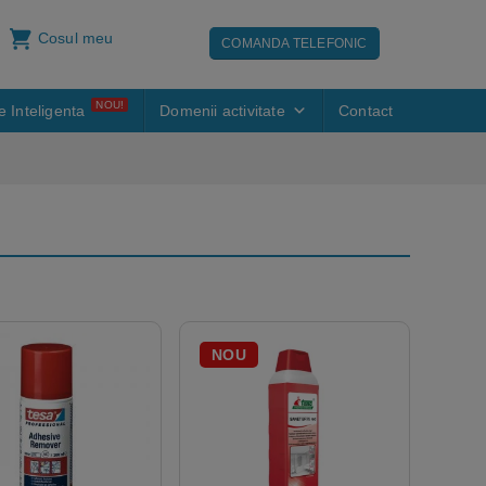
Cosul meu
COMANDA TELEFONIC
NOU!
e Inteligenta
Domenii activitate
Contact
NOU