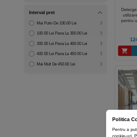
Deterge
Interval pret
utiliz
pentru 
Mai Putin De 100.00 Lei
3
cura
suprafet
100.00 Lei Pana La 300.00 Lei
3
dificile, 
12
Cra
300.00 Lei Pana La 400.00 Lei
3
Biode
400.00 Lei Pana La 450.00 Lei
3
Mai Mult De 450.00 Lei
3
Politica C
Pentru a put
Emuls
cookie-uri. P