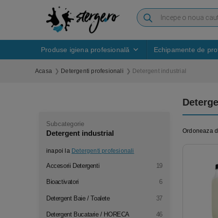
Produse igiena profesională
Echipamente de prot
Acasa
Detergenti profesionali
Detergent industrial
Deterge
Subcategorie
Ordoneaza 
Detergent industrial
inapoi la
Detergenti profesionali
Accesorii Detergenti
19
Bioactivatori
6
Detergent Baie / Toalete
37
Detergent Bucatarie / HORECA
46