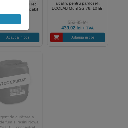
alcalin, pentru pardoseli,
r frigorifice sau reci,
ECOLAB Muril SG 78, 10 litri
RIGO, 10L, aplicabil
la -31 °C, fara a fi
ie de decongelare,
553.85
lei
 utilajelor sau golirea
07.35
lei
+ TVA
439.02
lei
+ TVA
camerei
Adauga in cos
Adauga in cos
STOC EPUIZAT
gent de curățare a
 de fum si rasini Nowa
20 10L, concentrat