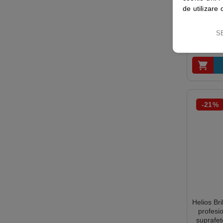
protecti
de utilizare 
trafic
Complete,
S
pentru 
alunec
41
certifica
2, Ecolab
-21%
Helios Bri
profesio
suprafeț