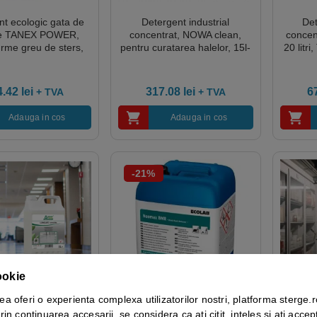
nt ecologic gata de
Detergent industrial
Det
are TANEX POWER,
concentrat, NOWA clean,
concent
urme greu de sters,
pentru curatarea halelor, 15l-
20 lit
tare intensiva a
712856
elor si a murdariei
5L, certificat Ecolabel,
4.42
lei
317.08
lei
6
+ TVA
+ TVA
dle-to-Cradle,
gradabil complet
Adauga in cos
Adauga in cos
-21%
ookie
ea oferi o experienta complexa utilizatorilor nostri, platforma sterge.r
Detergent pentru curatarea
ie ecologica de
Deterg
rin continuarea accesarii, se considera ca ati citit, inteles si ati accept