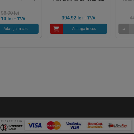
POWER 5l
96.00
lei
394.92
lei
4
+ TVA
.10
lei
+ TVA
Adauga in cos
Adauga in cos