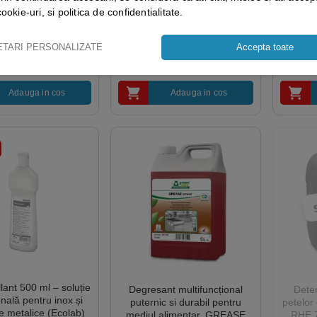
urmelor de cauciuc, NEOMAX
e a pardoselilor cu
camerelo
cookie-uri, si politica de confidentialitate.
BMR 10l
 intens, LONGLIFE
NOWA F
 tratament rezistent
pana 
ETARI PERSONALIZATE
Accepta toate
pardoseli, 5L, anti-
nevo
702.77
lei
are, antiderapant
oprirea
4.63
lei
5
+ TVA
557.07
lei
+ TVA
t conform DIN 18032-
el Austria, CLP free
Adauga in cos
Adauga in cos
llant 500 ml – soluție
Degresant multifuncțional
Deter
nală pentru inox și
puternic si durabil pentru
petelor
e metalice (Ecolab)
mediul alimentar, GREASE
RHE 7