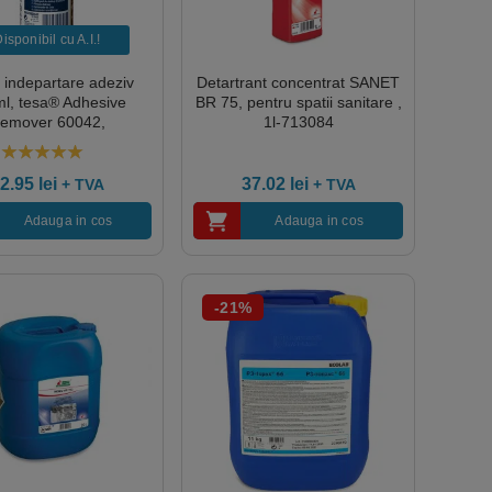
isponibil cu A.I.​!
 indepartare adeziv
Detartrant concentrat SANET
l, tesa® Adhesive
BR 75, pentru spatii sanitare ,
emover 60042,
1l-713084
epărteaza urme și
uri de adezivi, benzi
5.00
out of 5
ve, lipici și etichete
2.95
lei
37.02
lei
+ TVA
+ TVA
Adauga in cos
Adauga in cos
-21%