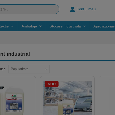
Contul meu
ecție
Ambalaje
Stocare industriala
Aprovizionar
nt industrial
dupa
NOU