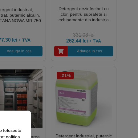
Detergent dezinfectant cu
ergent industrial,
clor, pentru suprafete si
rat, puternic alcalin,
echipamente din industria
ri, TANA NOWA MR 750
alimentara, TOPAX 66, 11kg,
Ecolab
331.08
lei
77.30
lei
+ TVA
262.44
lei
+ TVA
Adauga in cos
Adauga in cos
-21%
o foloseste
Detergent industrial, puternic
ent pentru curatarea
at politica