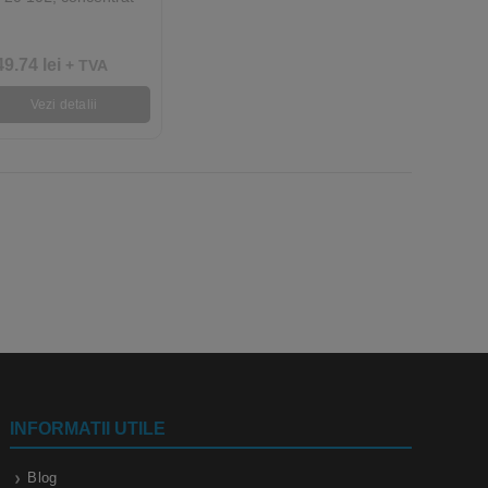
49.74
lei
+ TVA
Vezi detalii
INFORMATII UTILE
Blog