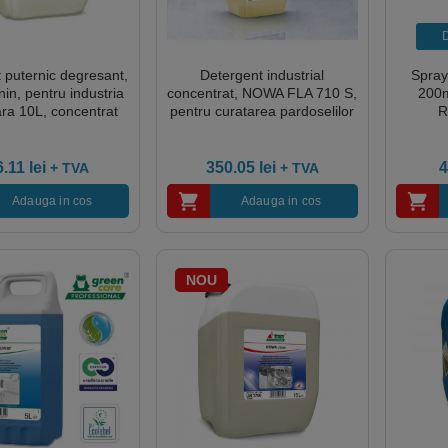
D
 puternic degresant,
Detergent industrial
Spray
in, pentru industria
concentrat, NOWA FLA 710 S,
200m
ara 10L, concentrat
pentru curatarea pardoselilor
R
si suprafetelor de ulei,
înd
grasimi, urme de cauciuc si
rezidu
murdarie grea, 10L, spumare
adezi
6.11
lei
350.05
lei
4
+ TVA
+ TVA
redusa
Adauga in cos
Adauga in cos
NOU