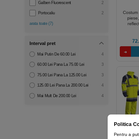
Galben Fluorescent
2
Costum 
Portocaliu
2
piese
reflec
arata toate
(
7
)
fluoresce
72
Interval pret
Mai Putin De 60.00 Lei
4
60.00 Lei Pana La 75.00 Lei
3
75.00 Lei Pana La 125.00 Lei
3
125.00 Lei Pana La 200.00 Lei
4
Mai Mult De 200.00 Lei
4
Politica C
Pentru a put
Costum i