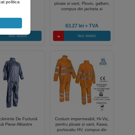
at politica
ploaie si vant, Pluvio, galben,
compus din jacheta si
pantaloni talie, orificii de
ventilatie, Coverguard
58.56
lei
+ TVA
63.27
lei
+ TVA
Vezi detalii
Vezi detalii
căminte De Furtună
Costum impermeabil, Hi-Viz,
ă Piese Albastre
pentru ploaie si vant, Kawa,
portocaliu HV, compus din
jacheta si pantaloni talie,