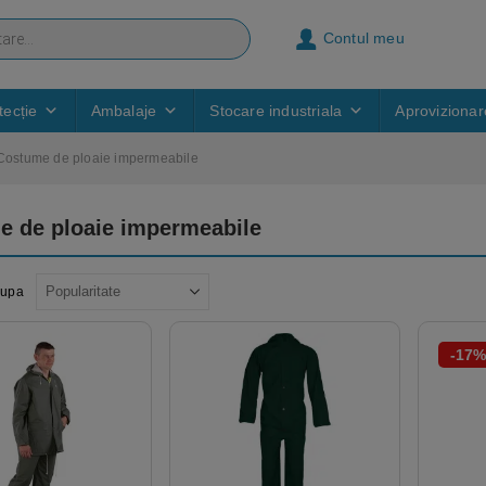
Contul meu
ecție
Ambalaje
Stocare industriala
Aprovizionar
Costume de ploaie impermeabile
e de ploaie impermeabile
dupa
-17