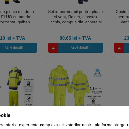
de ploaie din doua
Set impermeabil pentru ploaie
Costum
, FLUO cu banda
si vant, Rainet, albastru
pentru
torizanta, galben
inchis, compus din jacheta si
vant
nt – albastru inchis,
pantaloni talie, benzi
ri
Coverguard
reflectorizante, orificii de
fluore
ventilatie
reflec
.10
lei
+ TVA
80.65
lei
+ TVA
2
jachet
Vezi detalii
Vezi detalii
ookie
ea oferi o experienta complexa utilizatorilor nostri, platforma sterge.r
mpermeabil HI-Viz,
Costum impermeabil, Hi-Viz,
Haină