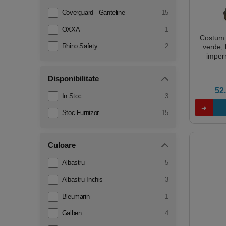
Coverguard - Ganteline
15
OXXA
1
Costum 
Rhino Safety
2
verde, 
imperm
impotriva
Disponibilitate
52
In Stoc
3
Stoc Furnizor
15
Culoare
Albastru
5
Albastru Inchis
3
Bleumarin
1
Galben
4