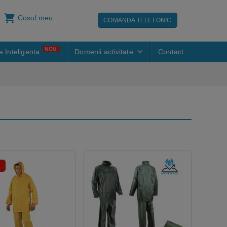
Cosul meu
COMANDA TELEFONIC
NOU!
e Inteligenta
Domenii activitate
Contact
%