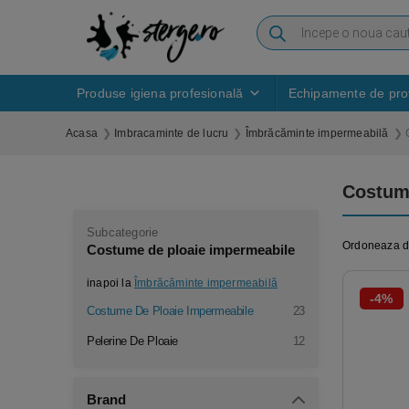
Produse igiena profesională
Echipamente de prot
Acasa
Imbracaminte de lucru
Îmbrăcăminte impermeabilă
Costum
Subcategorie
Ordoneaza 
Costume de ploaie impermeabile
inapoi la
Îmbrăcăminte impermeabilă
-4%
Costume De Ploaie Impermeabile
23
Pelerine De Ploaie
12
Brand