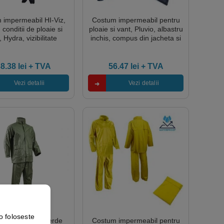
 impermeabil HI-Viz,
Costum impermeabil pentru
 conditii de ploaie si
ploaie si vant, Pluvio, albastru
, Hydra, vizibilitate
inchis, compus din jacheta si
dicata, portocaliu
pantaloni talie, orificii de
scent-albastru, benzi
ventilatie, Coverguard
torizante, compus din
38.38
lei
+ TVA
56.47
lei
+ TVA
a si pantaloni talie,
Coverguard
Vezi detalii
Vezi detalii
o foloseste
 De Ploaie Pu Verde
Costum impermeabil pentru