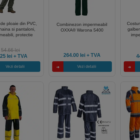
de ploaie din PVC,
Costum
Combinezon impermeabil
haina si pantaloni,
galben
OXXA® Warona 5400
eabili, protectie
impe
 umezelii si vantului,
impotriv
Coverguard
54.66
lei
264.00
lei
+ TVA
.25
lei
+ TVA
4
Vezi detalii
Vezi detalii