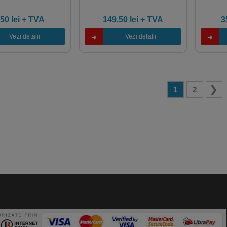
orizante, orificii de
ventilatie
.50
lei
+ TVA
149.50
lei
+ TVA
3
Vezi detalii
Vezi detalii
1
2