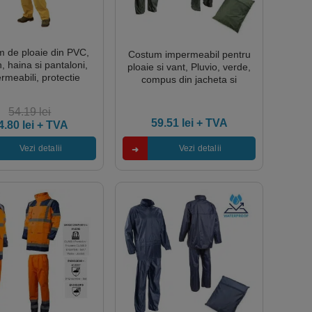
 de ploaie din PVC,
Costum impermeabil pentru
, haina si pantaloni,
ploaie si vant, Pluvio, verde,
rmeabili, protectie
compus din jacheta si
a umezelii si vantului,
pantaloni talie, orificii de
Coverguard
ventilatie, Coverguard
54.19
lei
59.51
lei
+ TVA
4.80
lei
+ TVA
Vezi detalii
Vezi detalii