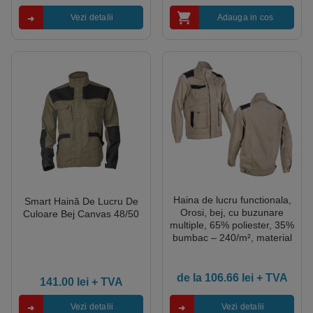
Vezi detalii
Adauga in cos
Haina de lucru functionala,
Smart Haină De Lucru De
Orosi, bej, cu buzunare
Culoare Bej Canvas 48/50
multiple, 65% poliester, 35%
bumbac – 240/m², material
rezistent la uzura, Oxford,
design modern
de la
106.66
lei
+ TVA
141.00
lei
+ TVA
Vezi detalii
Vezi detalii