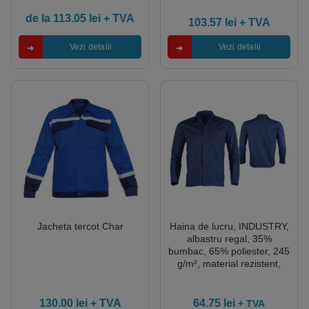
design modern
de la
113.05
lei
+ TVA
103.57
lei
+ TVA
Vezi detalii
Vezi detalii
Jacheta tercot Char
Haina de lucru, INDUSTRY,
albastru regal, 35%
bumbac, 65% poliester, 245
g/m², material rezistent,
cusaturi triple pe umeri, 3
buzunare, marime S
130.00
lei
+ TVA
64.75
lei
+ TVA