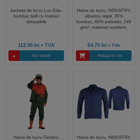
Jacheta de lucru Lux Eda–
Haina de lucru, INDUSTRY,
bumbac twill cu mâneci
albastru regal, 35%
detașabile
bumbac, 65% poliester, 245
g/m², material rezistent,
cusaturi triple pe umeri, 3
buzunare, marime XL
112.00
lei
+ TVA
64.75
lei
+ TVA
Vezi detalii
Adauga in cos
Haina de lucru Dendro,
Haina de lucru, INDUSTRY,