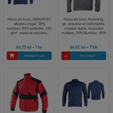
Haina de lucru, INDUSTRY,
Haina de lucru Technicity,
albastru regal, 35%
gri, practica si confortabila,
bumbac, 65% poliester, 245
cusaturi duble, buzunare
g/m², material rezistent,
multiple, 35% Bumbac, 65%
cusaturi triple pe umeri, 3
Poliester, 245g/m²,
buzunare, marime L
Coverguard
64.75
lei
84.61
lei
+ TVA
+ TVA
Adauga in cos
Vezi detalii