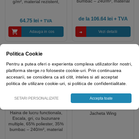
bumbac – 240/m², material
g/m², material rezistent,
rezistent la uzura, Ripstop,
cusaturi triple pe umeri, 3
design modern
buzunare, marime XXL
de la
106.64
lei
+ TVA
64.75
lei
+ TVA
Adauga in cos
Vezi detalii
Politica Cookie
Pentru a putea oferi o experienta complexa utilizatorilor nostri,
platforma sterge.ro foloseste cookie-uri. Prin continuarea
accesarii, se considera ca ati citit, inteles si ati acceptat
politica de utilizare cookie-uri, si politica de confidentialitate.
SETARI PERSONALIZATE
Accepta toate
Haina de lucru functionala,
Jacheta Wing
Escala, gri, cu buzunare
multiple, 65% poliester, 35%
bumbac – 240/m², material
rezistent la uzura, Ripstop,