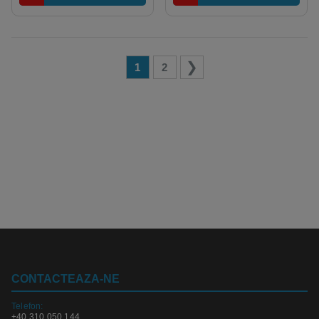
1
2
CONTACTEAZA-NE
Telefon:
+40 310 050 144