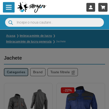
Acasa
Imbracaminte de lucru
Imbracaminte de lucru generala
Jachete
Jachete
Categories
Brand
Toate filtrele
-22%