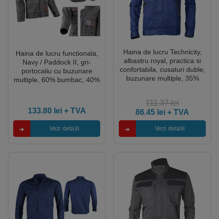
Haina de lucru Technicity,
Haina de lucru functionala,
albastru royal, practica si
Navy / Paddock II, gri-
confortabila, cusaturi duble,
portocaliu cu buzunare
buzunare multiple, 35%
multiple, 60% bumbac, 40%
Bumbac, 65% Poliester,
poliester – 245/m², material
245g/m², Coverguard
rezistent la uzura,
111.37
lei
Coverguard
133.80
lei
+ TVA
86.45
lei
+ TVA
Vezi detalii
Vezi detalii