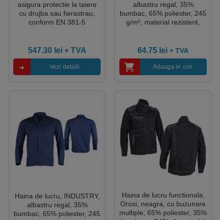
asigura protectie la taiere
albastru regal, 35%
cu drujba sau fierastrau,
bumbac, 65% poliester, 245
conform EN 381-5
g/m², material rezistent,
cusaturi triple pe umeri, 3
buzunare, marime M
547.30
lei
+ TVA
64.75
lei
+ TVA
Vezi detalii
Adauga in cos
Haina de lucru functionala,
Haina de lucru, INDUSTRY,
Orosi, neagra, cu buzunare
albastru regal, 35%
multiple, 65% poliester, 35%
bumbac, 65% poliester, 245