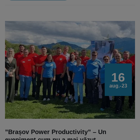
16
aug.-23
”Brașov Power Productivity” – Un
eveniment cum nu a mai văzut