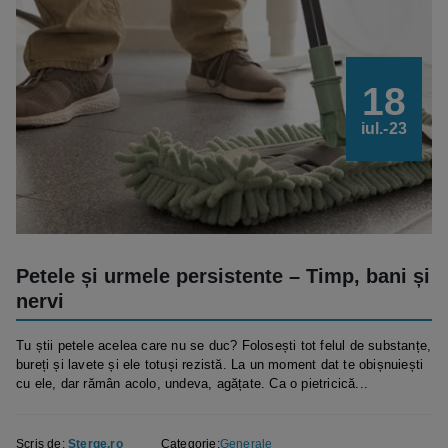
18
iul.-23
Petele și urmele persistente – Timp, bani și
nervi
Tu știi petele acelea care nu se duc? Folosești tot felul de substanțe,
bureți și lavete și ele totuși rezistă. La un moment dat te obișnuiești
cu ele, dar rămân acolo, undeva, agățate. Ca o pietricică...
Scris de:
Sterge.ro
Categorie:
Generale