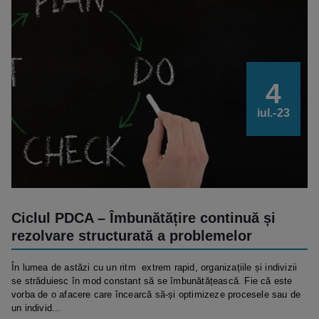
4
iul.-23
Ciclul PDCA – Îmbunătățire continuă și
rezolvare structurată a problemelor
În lumea de astăzi cu un ritm extrem rapid, organizațiile și indivizii
se străduiesc în mod constant să se îmbunătățească. Fie că este
vorba de o afacere care încearcă să-și optimizeze procesele sau de
un individ...