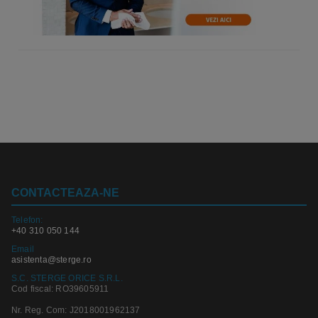
CONTACTEAZA-NE
Telefon:
+40 310 050 144
Email
asistenta@sterge.ro
S.C. STERGE ORICE S.R.L.
Cod fiscal: RO39605911
Nr. Reg. Com: J2018001962137