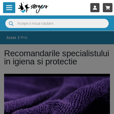
Acasa
Blog
Recomandarile specialistului
in igiena si protectie