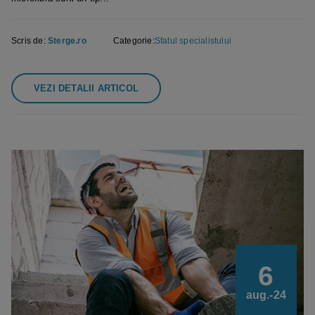
Scris de:
Sterge.ro
Categorie:
Sfatul specialistului
VEZI DETALII ARTICOL
6
aug.-24