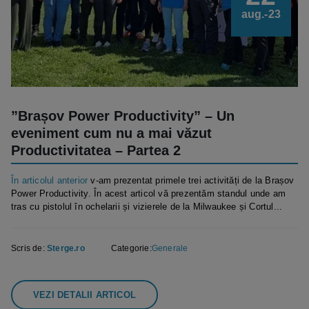
aug.-23
”Brașov Power Productivity” – Un
eveniment cum nu a mai văzut
Productivitatea – Partea 2
În articolul anterior
v-am prezentat primele trei activități de la Brașov
Power Productivity. În acest articol vă prezentăm standul unde am
tras cu pistolul în ochelarii și vizierele de la Milwaukee și Cortul...
Scris de:
Sterge.ro
Categorie:
Generale
VEZI DETALII ARTICOL