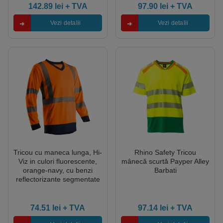
142.89
lei
+ TVA
97.90
lei
+ TVA
Vezi detalii
Vezi detalii
Tricou cu maneca lunga, Hi-
Rhino Safety Tricou
Viz in culori fluorescente,
mânecă scurtă Payper Alley
orange-navy, cu benzi
Barbati
reflectorizante segmentate
74.51
lei
+ TVA
97.14
lei
+ TVA