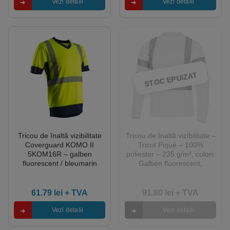
Vezi detalii
Vezi detalii
STOC EPUIZAT
Tricou de înaltă vizibilitate
Tricou de înaltă vizibilitate –
Coverguard KOMO II
Tricot Piqué – 100%
5KOM16R – galben
poliester – 235 g/m², culori:
fluorescent / bleumarin
Galben fluorescent,
Portocaliu fluorescent
61.79
lei
+ TVA
91.80
lei
+ TVA
Vezi detalii
Vezi detalii