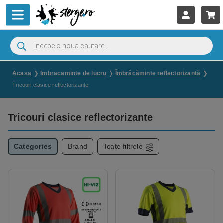
Acasa
Imbracaminte de lucru
Îmbrăcăminte reflectorizantă
Tricouri clasice reflectorizante
Tricouri clasice reflectorizante
Categories
Brand
Toate filtrele