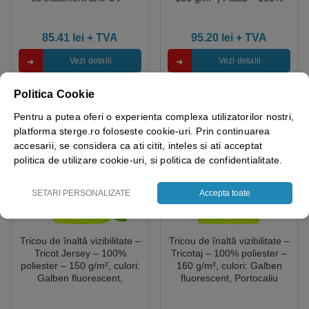
UPF35+, cu benzi
poliester, culori: Galben
reflectorizante, Coverguard
fluorescent, Portocaliu
fluorescent
85.41
lei
+ TVA
95.20
lei
+ TVA
Vezi detalii
Vezi detalii
Politica Cookie
Pentru a putea oferi o experienta complexa utilizatorilor nostri,
platforma sterge.ro foloseste cookie-uri. Prin continuarea
accesarii, se considera ca ati citit, inteles si ati acceptat
politica de utilizare cookie-uri, si politica de confidentialitate.
SETARI PERSONALIZATE
Accepta toate
Tricou de înaltă vizibilitate –
Tricou de înaltă vizibilitate –
Tricot Jersey – 100%
Tricotaj – 100% poliester –
poliester – 150 g/m², culori:
160 g/m², culori: Galben
Galben fluorescent,
fluorescent, Portocaliu
Portocaliu fluorescent
fluorescent