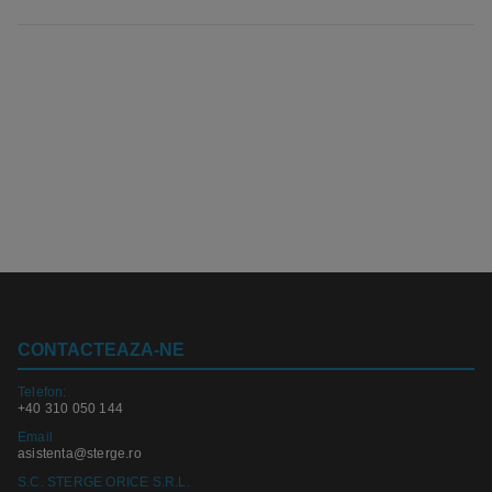
CONTACTEAZA-NE
Telefon:
+40 310 050 144
Email
asistenta@sterge.ro
S.C. STERGE ORICE S.R.L.