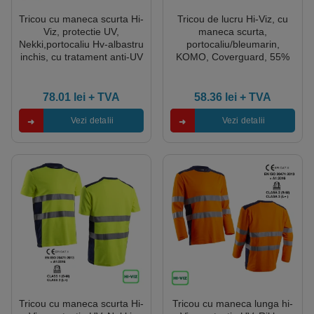
Tricou cu maneca scurta Hi-
Tricou de lucru Hi-Viz, cu
Viz, protectie UV,
maneca scurta,
Nekki,portocaliu Hv-albastru
portocaliu/bleumarin,
inchis, cu tratament anti-UV
KOMO, Coverguard, 55%
– UPF35+, benzi
bumbac , 45% poliester
reflectorizante, Coverguard
78.01
lei
+ TVA
58.36
lei
+ TVA
Vezi detalii
Vezi detalii
Tricou cu maneca scurta Hi-
Tricou cu maneca lunga hi-