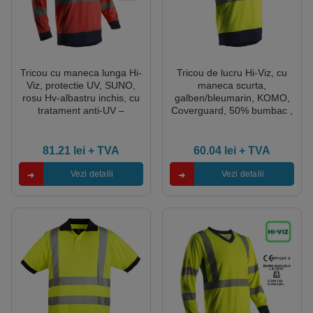
Tricou cu maneca lunga Hi-
Tricou de lucru Hi-Viz, cu
Viz, protectie UV, SUNO,
maneca scurta,
rosu Hv-albastru inchis, cu
galben/bleumarin, KOMO,
tratament anti-UV –
Coverguard, 50% bumbac ,
UPF50+, benzi
50% poliester
reflectorizante, Coverguard
81.21
lei
+ TVA
60.04
lei
+ TVA
Vezi detalii
Vezi detalii