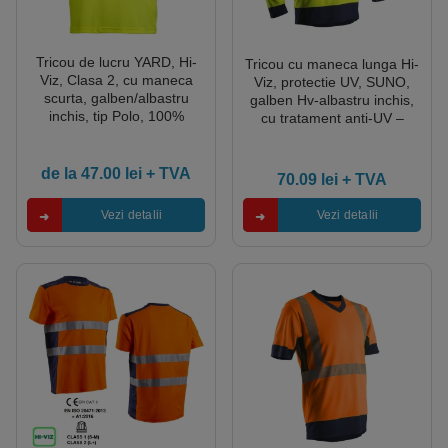
Tricou de lucru YARD, Hi-
Tricou cu maneca lunga Hi-
Viz, Clasa 2, cu maneca
Viz, protectie UV, SUNO,
scurta, galben/albastru
galben Hv-albastru inchis,
inchis, tip Polo, 100%
cu tratament anti-UV –
poliester, benzi
UPF50+, benzi
reflectorizante, Coverguard
reflectorizante, Coverguard
de la
47.00
lei
+ TVA
70.09
lei
+ TVA
Vezi detalii
Vezi detalii