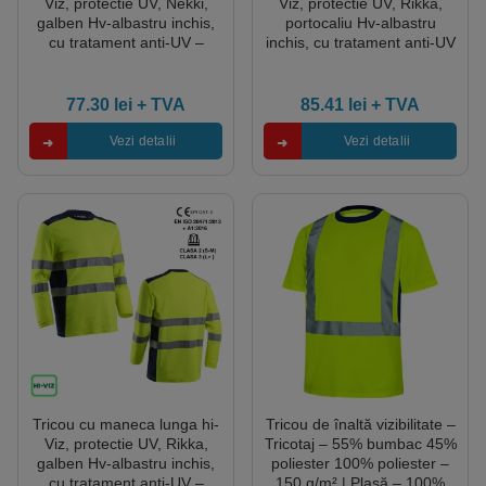
Viz, protectie UV, Nekki,
Viz, protectie UV, Rikka,
galben Hv-albastru inchis,
portocaliu Hv-albastru
cu tratament anti-UV –
inchis, cu tratament anti-UV
UPF35+, benzi
– UPF35+, cu benzi
reflectorizante, Coverguard
reflectorizante, Coverguard
77.30
lei
+ TVA
85.41
lei
+ TVA
Vezi detalii
Vezi detalii
Tricou cu maneca lunga hi-
Tricou de înaltă vizibilitate –
Viz, protectie UV, Rikka,
Tricotaj – 55% bumbac 45%
galben Hv-albastru inchis,
poliester 100% poliester –
cu tratament anti-UV –
150 g/m² | Plasă – 100%