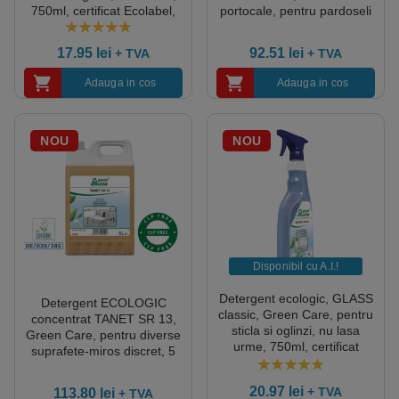
750ml, certificat Ecolabel,
portocale, pentru pardoseli
Cradle-to-Cradle, Complet
si suprafete lavabile , 5L,
Biodegradabil, gata
certificat Ecolabel, Cradle-
5.00
out of 5
17.95
lei
92.51
lei
+ TVA
+ TVA
preparat pentru utilizare
to-Cradle, Complet
Biodegradabil, CLP free,
Adauga in cos
Adauga in cos
Umweltzeichen, dilutie 0.5%
NOU
NOU
Disponibil cu A.I.​!
Detergent ecologic, GLASS
Detergent ECOLOGIC
classic, Green Care, pentru
concentrat TANET SR 13,
sticla si oglinzi, nu lasa
Green Care, pentru diverse
urme, 750ml, certificat
suprafete-miros discret, 5
ECOLABEL, complet
litri, dilutie 0.5%, certificat
biodegradabil
5.00
out of 5
Ecolabel, CLP free
20.97
lei
+ TVA
113.80
lei
+ TVA