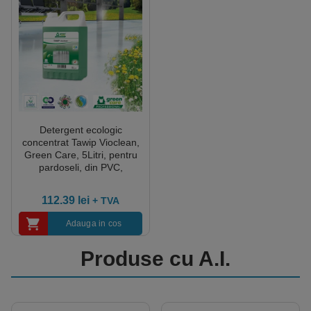
Detergent ecologic
concentrat Tawip Vioclean,
Green Care, 5Litri, pentru
pardoseli, din PVC,
linoleum, cauciuc, piatră,
lemn, cu efect antistatic,
112.39
lei
+ TVA
antialunecare, certificat
Ecolabel, Cradle-to-Cradle,
Adauga in cos
Biodegradabil, CLP free
Produse cu A.I.