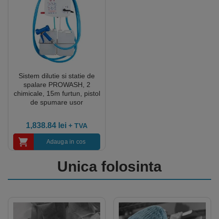
Sistem dilutie si statie de
spalare PROWASH, 2
chimicale, 15m furtun, pistol
de spumare usor
1,838.84
lei
+ TVA
Adauga in cos
Unica folosinta