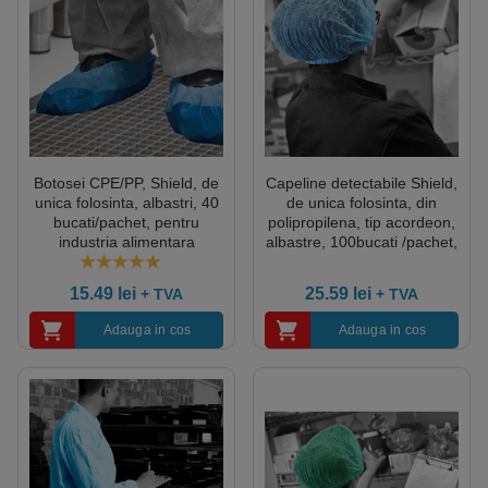
Botosei CPE/PP, Shield, de
Capeline detectabile Shield,
unica folosinta, albastri, 40
de unica folosinta, din
bucati/pachet, pentru
polipropilena, tip acordeon,
industria alimentara
albastre, 100bucati /pachet,
10 pachete/bax, marime
unica
5.00
out of 5
15.49
lei
25.59
lei
+ TVA
+ TVA
Adauga in cos
Adauga in cos