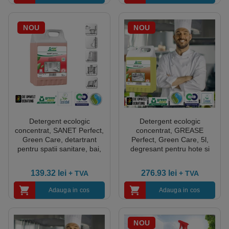
NOU
NOU
Detergent ecologic
Detergent ecologic
concentrat, SANET Perfect,
concentrat, GREASE
Green Care, detartrant
Perfect, Green Care, 5l,
pentru spatii sanitare, bai,
degresant pentru hote si
toalete, 5L, certificat
aragaze, aparate de feliat,
Ecolabel, Cradle-to-Cradle,
cuptoare cu microunde,
139.32
lei
276.93
lei
+ TVA
+ TVA
CLP Free, Biodegradabil
frigidere, cuptoare cu
complet
convectie, certificat
Adauga in cos
Adauga in cos
Ecolabel, Cradle-to-Cradle,
Biodegradabil Complet
NOU