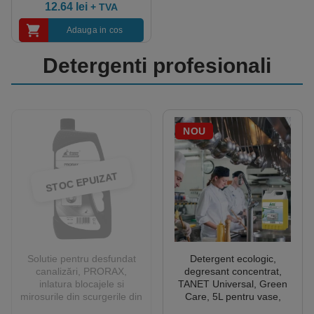
12.64
lei
+ TVA
Adauga in cos
Detergenti profesionali
NOU
STOC EPUIZAT
Solutie pentru desfundat
Detergent ecologic,
canalizări, PRORAX,
degresant concentrat,
inlatura blocajele si
TANET Universal, Green
mirosurile din scurgerile din
Care, 5L pentru vase,
bucatarii si bai, 1L
suprafete lavabile si