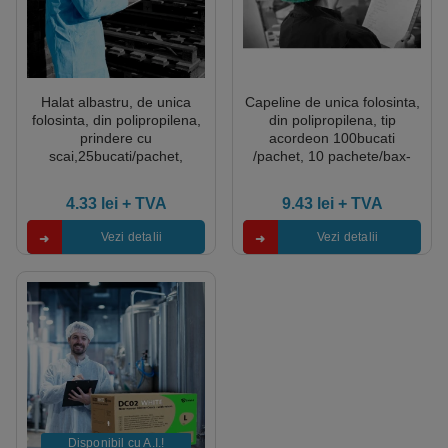
Halat albastru, de unica
Capeline de unica folosinta,
folosinta, din polipropilena,
din polipropilena, tip
prindere cu
acordeon 100bucati
scai,25bucati/pachet,
/pachet, 10 pachete/bax-
4pachete/bax
marime unica M
4.33
lei
+ TVA
9.43
lei
+ TVA
Vezi detalii
Vezi detalii
Disponibil cu A.I.​!