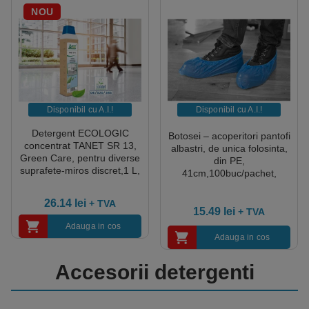
NOU
Disponibil cu A.I.​!
Disponibil cu A.I.​!
Detergent ECOLOGIC
Botosei – acoperitori pantofi
concentrat TANET SR 13,
albastri, de unica folosinta,
Green Care, pentru diverse
din PE,
suprafete-miros discret,1 L,
41cm,100buc/pachet,
dilutie 0.5%, certificat
20pachete/bax
Ecolabel, CLP free
26.14
lei
+ TVA
15.49
lei
+ TVA
Adauga in cos
Adauga in cos
Accesorii detergenti