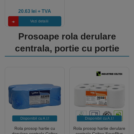
100 manusi / cutie
20.63
lei
+ TVA
Vezi detalii
Prosoape rola derulare
centrala, portie cu portie
Disponibil cu A.I.​!
Disponibil cu A.I.​!
Rola prosop hartie cu
Rola prosop hartie derulare
derulare centrala Celtex
centrala Celtex SavePlus