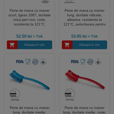
Perie de mana cu maner
Perie de mana cu maner
scurt, Igeax 1007, duritate
lung, duritate ridicata,
mica-peri moi, rosie,
albastra, rezistenta la
rezistenta la 121°C,
121°C, autoclavare pentru
autoclavare pentru industria
industria alimentara,
alimentara, certificare
certificare HACCP, FDA
52.50
lei
53.95
lei
+ TVA
+ TVA
HACCP, FDA
Adauga in cos
Adauga in cos
Perie de mana cu maner
Perie de mana cu maner
lung, duritate medie,
lung, duritate medie, rosie,