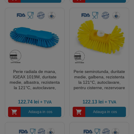
Perie radiala de mana,
Perie semirotunda, duritate
IGEAX 1019M, duritate
medie, galbena, rezistenta
medie, albastra, rezistenta
la 121°C, autoclavare,
la 121°C, autoclavare,
pentru cisterne, rezervoare
pentru cuve, butoaie si
si containere rotunde, si
rezervoare rotunde, pentru
colturi si tavane, pentru
122.74
lei
122.13
lei
+ TVA
+ TVA
industria alimentara,
industria alimentara,
certificata HACCP, FDA
certificata HACCP, FDA
Adauga in cos
Adauga in cos