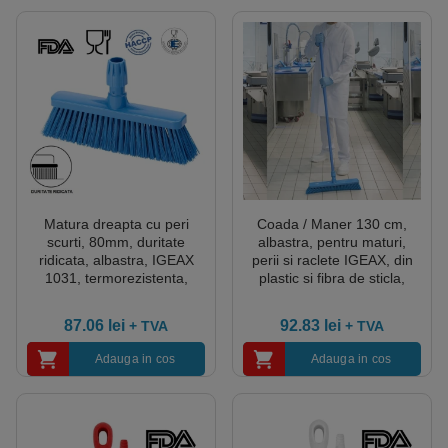
Matura dreapta cu peri
Coada / Maner 130 cm,
scurti, 80mm, duritate
albastra, pentru maturi,
ridicata, albastra, IGEAX
perii si raclete IGEAX, din
1031, termorezistenta,
plastic si fibra de sticla,
auclavare 121°C, pentru
-20°C/100 °C, autoclavare
industria alimentara,
121 °C pentru industria
87.06
lei
92.83
lei
+ TVA
+ TVA
certificata HACCP, FDA
alimentara, certificata
HACCP, FDA
Adauga in cos
Adauga in cos