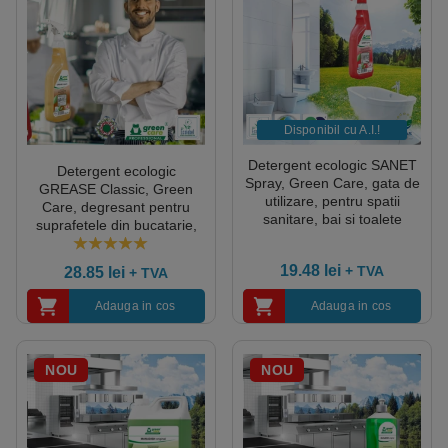
Disponibil cu A.I.​!
Detergent ecologic SANET
Detergent ecologic
Spray, Green Care, gata de
GREASE Classic, Green
utilizare, pentru spatii
Care, degresant pentru
sanitare, bai si toalete
suprafetele din bucatarie,
750ml, certificat Ecolabel,
frigidere, cuptoare, aparate
Cradle-to-Cradle,
de feliat si taiat, 750ml,
5.00
out of 5
19.48
lei
+ TVA
28.85
lei
+ TVA
Biodegradabil complet
certificat Ecolabel
Adauga in cos
Adauga in cos
NOU
NOU