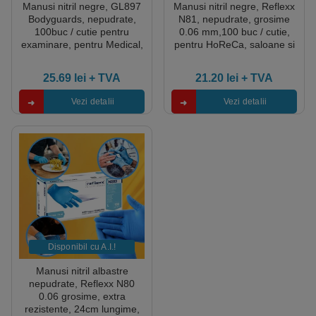
Manusi nitril negre, GL897
Manusi nitril negre, Reflexx
Bodyguards, nepudrate,
N81, nepudrate, grosime
100buc / cutie pentru
0.06 mm,100 buc / cutie,
examinare, pentru Medical,
pentru HoReCa, saloane si
HoReCa, saloane si
domeniul industrial si
domeniul industrial, calitate
medical
25.69
lei
+ TVA
21.20
lei
+ TVA
premium
Vezi detalii
Vezi detalii
Disponibil cu A.I.​!
Manusi nitril albastre
nepudrate, Reflexx N80
0.06 grosime, extra
rezistente, 24cm lungime,