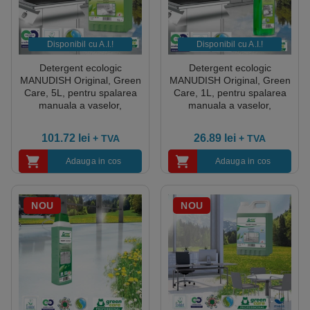
Disponibil cu A.I.​!
Disponibil cu A.I.​!
Detergent ecologic
Detergent ecologic
MANUDISH Original, Green
MANUDISH Original, Green
Care, 5L, pentru spalarea
Care, 1L, pentru spalarea
manuala a vaselor,
manuala a vaselor,
compatibil cu pielea, testat
compatibil cu pielea, testat
dermatologic, certificat
dermatologic, certificat
101.72
lei
26.89
lei
+ TVA
+ TVA
Ecolabel, Cradle-to-Cradle,
Ecolabel, Cradle-to-Cradle,
Biodegradabil complet
Biodegradabil complet
Adauga in cos
Adauga in cos
NOU
NOU