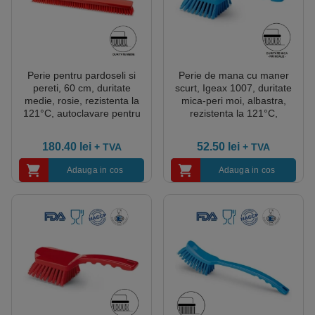
Perie pentru pardoseli si
Perie de mana cu maner
pereti, 60 cm, duritate
scurt, Igeax 1007, duritate
medie, rosie, rezistenta la
mica-peri moi, albastra,
121°C, autoclavare pentru
rezistenta la 121°C,
industria alimentara,
autoclavare pentru industria
certificare HACCP, FDA
alimentara, certificare
180.40
lei
52.50
lei
+ TVA
+ TVA
HACCP, FDA
Adauga in cos
Adauga in cos