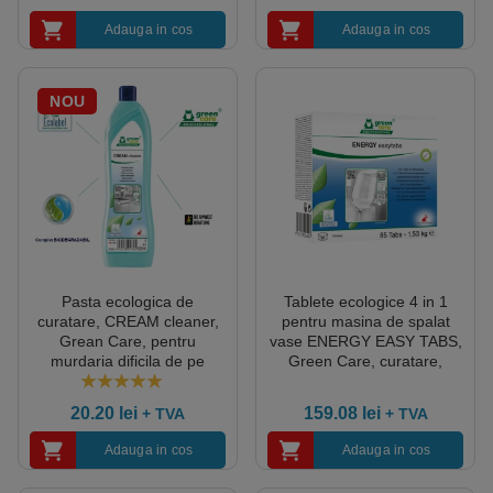
Adauga in cos
Adauga in cos
NOU
Pasta ecologica de
Tablete ecologice 4 in 1
curatare, CREAM cleaner,
pentru masina de spalat
Grean Care, pentru
vase ENERGY EASY TABS,
murdaria dificila de pe
Green Care, curatare,
suprafete ceramice, vesela,
clatire, regenerare si
500ml, certificat Ecolabel
protejarea veselei, 85
5.00
out of 5
20.20
lei
159.08
lei
+ TVA
+ TVA
TABLETE/PACHET,
certificat Ecolabel, produs
Adauga in cos
Adauga in cos
biodegradabil complet