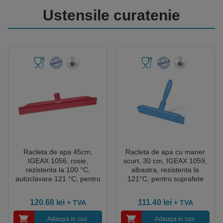
Ustensile curatenie
Racleta de apa 45cm,
Racleta de apa cu maner
IGEAX 1056, rosie,
scurt, 30 cm, IGEAX 1059,
rezistenta la 100 °C,
albastra, rezistenta la
autoclavare 121 °C, pentru
121°C, pentru suprafete
industria alimentara,
mici, pentru industria
certificata HACCP
alimentara, certificata
120.68
lei
111.40
lei
+ TVA
+ TVA
HACCP
Adauga in cos
Adauga in cos