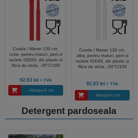
Coada / Maner 130 cm,
Coada / Maner 130 cm,
rosie, pentru maturi, perii si
alba, pentru maturi, perii si
raclete IGEAX, din plastic si
raclete IGEAX, din plastic si
fibra de sticla, -20°C/100
fibra de sticla, -20°C/100
°C, autoclavare 121 °C
°C, autoclavare 121 °C
pentru industria alimentara,
pentru industria alimentara,
92.83
lei
+ TVA
certificata HACCP, FDA
certificata HACCP, FDA
92.83
lei
+ TVA
Adauga in cos
Adauga in cos
Detergent pardoseala