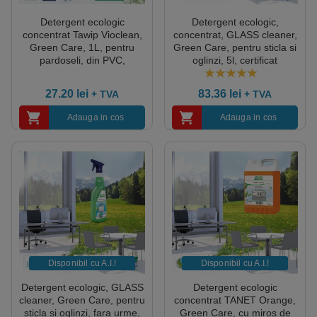
Detergent ecologic
Detergent ecologic,
concentrat Tawip Vioclean,
concentrat, GLASS cleaner,
Green Care, 1L, pentru
Green Care, pentru sticla si
pardoseli, din PVC,
oglinzi, 5l, certificat
linoleum, cauciuc, piatră,
Ecolabel, Cradle-to-Cradle,
lemn, cu efect antistatic,
Complet Biodegradabil
5.00
out of 5
27.20
lei
83.36
lei
+ TVA
+ TVA
antialunecare, certificat
Ecolabel, Cradle-to-Cradle,
Adauga in cos
Adauga in cos
Biodegradabil, CLP free
Disponibil cu A.I.​!
Disponibil cu A.I.​!
Detergent ecologic, GLASS
Detergent ecologic
cleaner, Green Care, pentru
concentrat TANET Orange,
sticla si oglinzi, fara urme,
Green Care, cu miros de