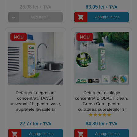
pardoseli, dizolva uleiul si
26.08
lei
83.05
lei
+ TVA
+ TVA
grasimile, certificat
Ecolabel, Biodegradabil
Vezi detalii
Adauga in cos
complet
NOU
NOU
Detergent degresant
Detergent ecologic
concentrat, TANET
concentrat BIOBACT clean,
universal, 1L, pentru vase,
Green Care, pentru
suprafete lavabile si
curatarea suprafetelor si
pardoseli, dizolva uleiul si
eliminarea mirosurilor
grasimile
neplacute, 1L, certificat
5.00
out of 5
22.77
lei
84.89
lei
+ TVA
+ TVA
Ecolabel, CLP free,
Biodegradabil complet
Adauga in cos
Adauga in cos