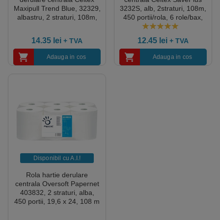
Maxipull Trend Blue, 32329,
3232S, alb, 2straturi, 108m,
albastru, 2 straturi, 108m,
450 portii/rola, 6 role/bax,
450 portii/rola, 6 role/bax,
certificata pentru industria
certificata pentru industria
alimentara, Ecolabel
5.00
out of 5
14.35
lei
12.45
lei
+ TVA
+ TVA
alimentara, Ecolabel
Adauga in cos
Adauga in cos
Disponibil cu A.I.​!
Rola hartie derulare
centrala Oversoft Papernet
403832, 2 straturi, alba,
450 portii, 19,6 x 24, 108 m