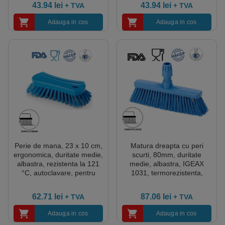
43.94
lei
43.94
lei
+ TVA
+ TVA
Adauga in cos
Adauga in cos
Perie de mana, 23 x 10 cm,
Matura dreapta cu peri
ergonomica, duritate medie,
scurti, 80mm, duritate
albastra, rezistenta la 121
medie, albastra, IGEAX
°C, autoclavare, pentru
1031, termorezistenta,
industria alimentara,
auclavare 121°C, pentru
certificata HACCP, FDA
industria alimentara,
62.71
lei
87.06
lei
+ TVA
+ TVA
certificata HACCP, FDA
Adauga in cos
Adauga in cos