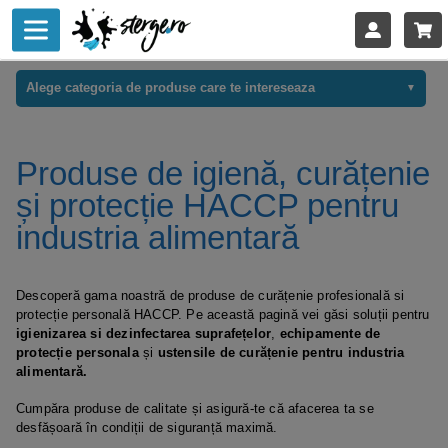
Alege categoria de produse care te intereseaza
Produse de igienă, curățenie
și protecție HACCP pentru
industria alimentară
Descoperă gama noastră de produse de curățenie profesională si
protecție personală HACCP. Pe această pagină vei găsi soluții pentru
igienizarea si dezinfectarea suprafețelor
,
echipamente de
protecție personala
și
ustensile de curățenie pentru industria
alimentară.
Cumpăra produse de calitate și asigură-te că afacerea ta se
desfășoară în condiții de siguranță maximă.