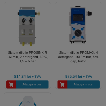
Sistem dilutie PROSINK-R
Sistem dilutie PROMAX, 4
16l/min, 2 detergenti, 60*C,
detergenti, 16l / minut, flex-
1,5 – 6 bar
gap, buton
814.34
lei
985.54
lei
+ TVA
+ TVA
Adauga in cos
Adauga in cos