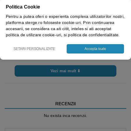
Culoare
incolor
Politica Cookie
PH solutie concentrata
12
Pentru a putea oferi o experienta complexa utilizatorilor nostri,
platforma sterge.ro foloseste cookie-uri. Prin continuarea
Tip detergent
Gata de utilizare
accesarii, se considera ca ati citit, inteles si ati acceptat
politica de utilizare cookie-uri, si politica de confidentialitate.
SETARI PERSONALIZATE
Accepta toate
Vezi mai mult ⬇
RECENZII
Nu exista inca recenzii.