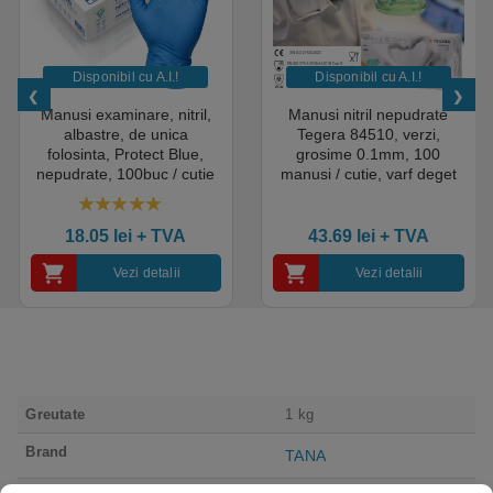
Disponibil cu A.I.​!
Disponibil cu A.I.​!
Manusi examinare, nitril,
Manusi nitril nepudrate
albastre, de unica
Tegera 84510, verzi,
folosinta, Protect Blue,
grosime 0.1mm, 100
nepudrate, 100buc / cutie
manusi / cutie, varf deget
pentru medical, HoReCa,
texturat, certificate pentru
saloane si domeniul
industria alimentara
4.50
out of 5
industrial, calitate premium
18.05
lei
+ TVA
43.69
lei
+ TVA
Vezi detalii
Vezi detalii
Greutate
1 kg
Brand
TANA