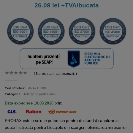
26.08 lei +TVA/bucata
( Nu exista inca recenzii. )
0
out of 5
Cod Produs:
TANA715500
Categorie:
Detergenti profesionali
Data expediere 10.08.2026
prin:
PRORAX este o solutie puternica pentru desfundat canalizari si
poate fi utilizata pentru blocajele din scurgeri, eliminarea mirosurilor