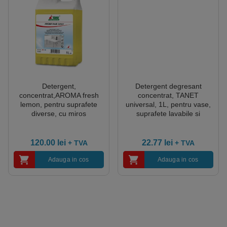
Detergent,
Detergent degresant
concentrat,AROMA fresh
concentrat, TANET
lemon, pentru suprafete
universal, 1L, pentru vase,
diverse, cu miros
suprafete lavabile si
persistent,5l-712984
pardoseli, dizolva uleiul si
grasimile
120.00
lei
22.77
lei
+ TVA
+ TVA
Adauga in cos
Adauga in cos