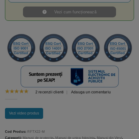
Vezi cum funcționează
2
recenzii clienti
|
Adauga un comentariu
5.00
out of 5
Vezi video produs
Cod Produs:
RFTX22-M
Categorii:
Manusi de protectie
,
Manusi de unica folosinta
,
Manusi din Vinyl
,