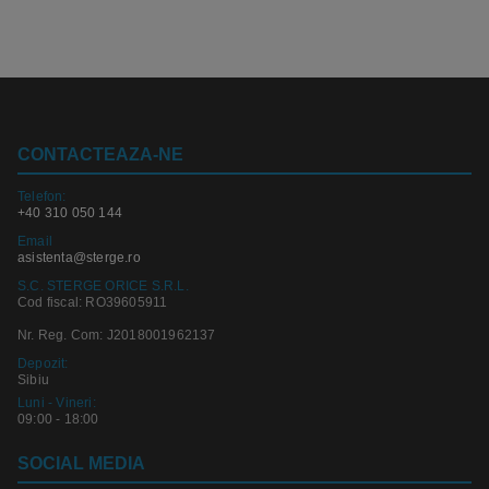
CONTACTEAZA-NE
Telefon:
+40 310 050 144
Email
asistenta@sterge.ro
S.C. STERGE ORICE S.R.L.
Cod fiscal: RO39605911
Nr. Reg. Com: J2018001962137
Depozit:
Sibiu
Luni - Vineri:
09:00 - 18:00
SOCIAL MEDIA