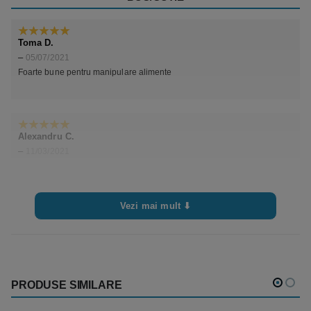
Toma D.
5
din 5
–
05/07/2021
Foarte bune pentru manipulare alimente
Alexandru C.
5
din 5
–
11/03/2021
Vezi mai mult ⬇
Adauga o recenzie
PRODUSE SIMILARE
Trebuie sa fii
autentificat
pentru a publica o recenzie.