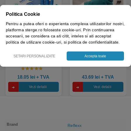
Politica Cookie
Pentru a putea oferi o experienta complexa utilizatorilor nostri,
platforma sterge.ro foloseste cookie-uri. Prin continuarea
Disponibil cu A.I.​!
Disponibil cu A.I.​!
accesarii, se considera ca ati citit, inteles si ati acceptat
politica de utilizare cookie-uri, si politica de confidentialitate.
Manusi examinare, nitril,
Manusi nitril nepudrate
albastre, de unica
Tegera 84510, verzi,
folosinta, Protect Blue,
grosime 0.1mm, 100
SETARI PERSONALIZATE
Accepta toate
nepudrate, 100buc / cutie
manusi / cutie, varf deget
pentru medical, HoReCa,
texturat, certificate pentru
saloane si domeniul
industria alimentara
4.50
out of 5
industrial, calitate premium
18.05
lei
+ TVA
43.69
lei
+ TVA
Vezi detalii
Vezi detalii
Brand
Reflexx