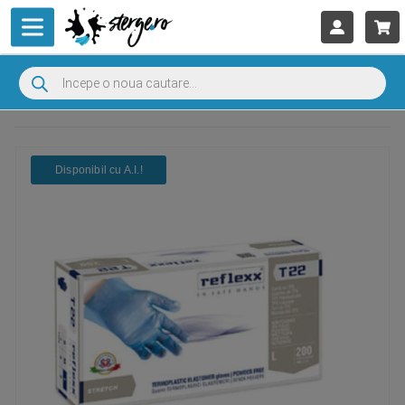
Disponibil cu A.I.​!