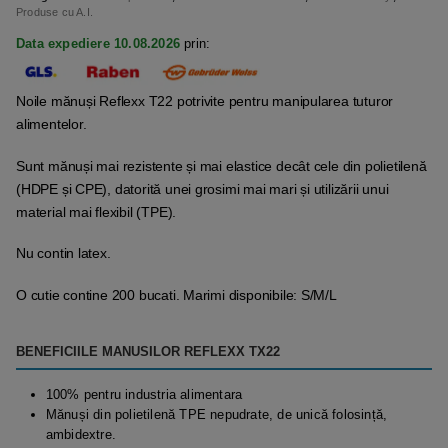
Produse cu A.I.
Data expediere 10.08.2026
prin:
Noile mănuși Reflexx T22 potrivite pentru manipularea tuturor
alimentelor.
Sunt mănuși mai rezistente și mai elastice decât cele din polietilenă
(HDPE și CPE), datorită unei grosimi mai mari și utilizării unui
material mai flexibil (TPE).
Nu contin latex.
O cutie contine 200 bucati. Marimi disponibile: S/M/L
BENEFICIILE MANUSILOR REFLEXX TX22
100% pentru industria alimentara
Mănuși din polietilenă TPE nepudrate, de unică folosință,
ambidextre.