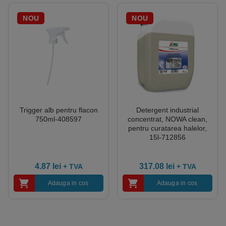
NOU
NOU
Trigger alb pentru flacon
Detergent industrial
750ml-408597
concentrat, NOWA clean,
pentru curatarea halelor,
15l-712856
4.87
lei
317.08
lei
+ TVA
+ TVA
Adauga in cos
Adauga in cos