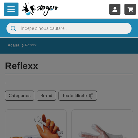
Acasa
Reflexx
Reflexx
.
Categories
Brand
Toate filtrele