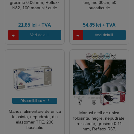
grosime 0.06 mm, Reflexx
lungime 30cm, 50
N82, 100 manusi / cutie
bucati/cutie
21.85
lei
+ TVA
54.85
lei
+ TVA
Vezi detalii
Vezi detalii
Disponibil cu A.I.​!
Manusi alimentare de unica
Manusi nitril de unica
folosinta, nepudrate, din
folosinta, negre, nepudrate,
elastomer TPE, 200
rezistente, grosime 0.11
buc/cutie
mm, Reflexx R67,