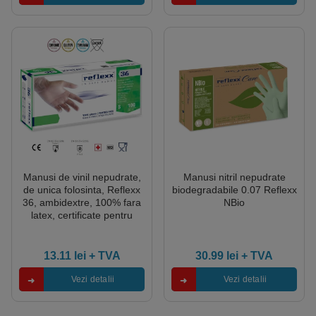
Manusi de vinil nepudrate,
Manusi nitril nepudrate
de unica folosinta, Reflexx
biodegradabile 0.07 Reflexx
36, ambidextre, 100% fara
NBio
latex, certificate pentru
folosire in industria
alimentara, si EU 2017/745
(MDR), EN 455 1,2,3 & 4,
13.11
lei
+ TVA
30.99
lei
+ TVA
100 buc/cutie
Vezi detalii
Vezi detalii