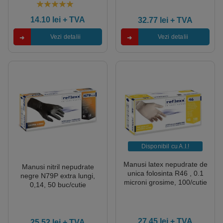
microtexturate, pentru
domenii tehnice,
5.00
out of 5
100buc/cutie
14.10
lei
+ TVA
32.77
lei
+ TVA
Vezi detalii
Vezi detalii
Disponibil cu A.I.​!
Manusi latex nepudrate de
Manusi nitril nepudrate
unica folosinta R46 , 0.1
negre N79P extra lungi,
microni grosime, 100/cutie
0,14, 50 buc/cutie
27.45
lei
+ TVA
25.52
lei
+ TVA