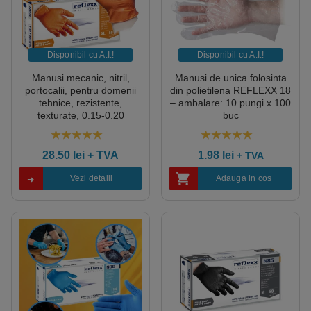
Disponibil cu A.I.​!
Disponibil cu A.I.​!
Manusi mecanic, nitril,
Manusi de unica folosinta
portocalii, pentru domenii
din polietilena REFLEXX 18
tehnice, rezistente,
– ambalare: 10 pungi x 100
texturate, 0.15-0.20
buc
grosime, 50 buc/cutie
4.95
out of 5
5.00
out of 5
28.50
lei
+ TVA
1.98
lei
+ TVA
Vezi detalii
Adauga in cos