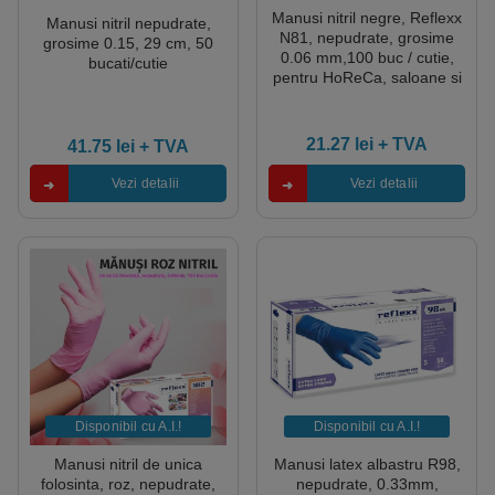
Manusi nitril negre, Reflexx
Manusi nitril nepudrate,
N81, nepudrate, grosime
grosime 0.15, 29 cm, 50
0.06 mm,100 buc / cutie,
bucati/cutie
pentru HoReCa, saloane si
domeniul industrial si
medical
21.27
lei
+ TVA
41.75
lei
+ TVA
Vezi detalii
Vezi detalii
Disponibil cu A.I.​!
Disponibil cu A.I.​!
Manusi nitril de unica
Manusi latex albastru R98,
folosinta, roz, nepudrate,
nepudrate, 0.33mm,