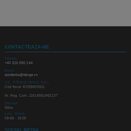
CONTACTEAZA-NE
Telefon:
+40 310 050 144
Email
asistenta@sterge.ro
S.C. STERGE ORICE S.R.L.
Cod fiscal: RO39605911
Nr. Reg. Com: J2018001962137
Depozit:
Sibiu
Luni - Vineri:
09:00 - 18:00
SOCIAL MEDIA