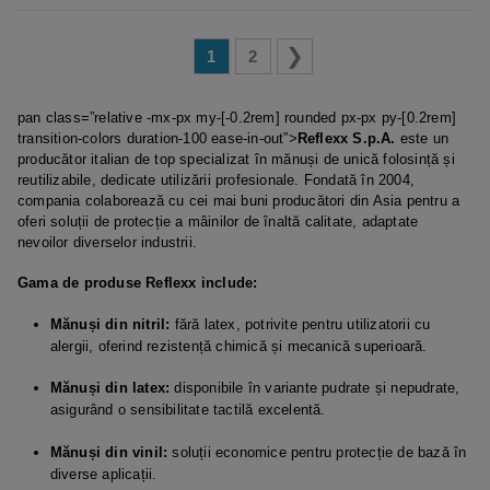
1
2
pan class=”relative -mx-px my-[-0.2rem] rounded px-px py-[0.2rem]
transition-colors duration-100 ease-in-out”>
Reflexx S.p.A.
este un
producător italian de top specializat în mănuși de unică folosință și
reutilizabile, dedicate utilizării profesionale.
Fondată în 2004,
compania colaborează cu cei mai buni producători din Asia pentru a
oferi soluții de protecție a mâinilor de înaltă calitate, adaptate
nevoilor diverselor industrii.
Gama de produse Reflexx include:
Mănuși din nitril:
fără latex, potrivite pentru utilizatorii cu
alergii, oferind rezistență chimică și mecanică superioară.
Mănuși din latex:
disponibile în variante pudrate și nepudrate,
asigurând o sensibilitate tactilă excelentă.
Mănuși din vinil:
soluții economice pentru protecție de bază în
diverse aplicații.