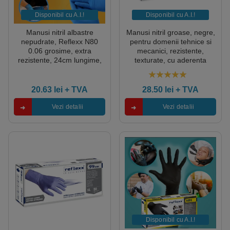
Disponibil cu A.I.​!
Disponibil cu A.I.​!
Manusi nitril albastre
Manusi nitril groase, negre,
nepudrate, Reflexx N80
pentru domenii tehnice si
0.06 grosime, extra
mecanici, rezistente,
rezistente, 24cm lungime,
texturate, cu aderenta
100 manusi / cutie
ridicata, 0.15-0.20mm
grosime, 50 buc/cutie
5.00
out of 5
20.63
lei
+ TVA
28.50
lei
+ TVA
Vezi detalii
Vezi detalii
Disponibil cu A.I.​!