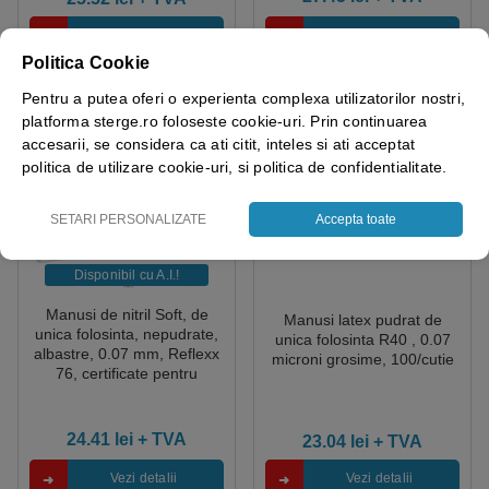
Vezi detalii
Vezi detalii
Politica Cookie
Pentru a putea oferi o experienta complexa utilizatorilor nostri,
platforma sterge.ro foloseste cookie-uri. Prin continuarea
accesarii, se considera ca ati citit, inteles si ati acceptat
politica de utilizare cookie-uri, si politica de confidentialitate.
SETARI PERSONALIZATE
Accepta toate
Disponibil cu A.I.​!
Manusi de nitril Soft, de
Manusi latex pudrat de
unica folosinta, nepudrate,
unica folosinta R40 , 0.07
albastre, 0.07 mm, Reflexx
microni grosime, 100/cutie
76, certificate pentru
folosire in industria
alimentara si domeniul
medical, 100 buc/cutie
24.41
lei
+ TVA
23.04
lei
+ TVA
Vezi detalii
Vezi detalii