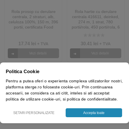
Rola prosop cu derulare
Rola hartie cu derulare
centrala, 2 straturi, alb,
centrala 416611, deinked,
celuloza 100%, 150 m, 396
274 m, 1 strat, 780
portii, certificata Food
portii/rola, 450 porti/rola, 6
Contact, Ecolabel, Bulkysoft
role/bax, certificata pentru
Premium 96601
industria alimentara Food
5.00
out of 5
Contact, EcoLabel
17.74
lei
30.41
lei
+ TVA
+ TVA
Vezi detalii
Vezi detalii
Politica Cookie
Pentru a putea oferi o experienta complexa utilizatorilor nostri,
platforma sterge.ro foloseste cookie-uri. Prin continuarea
accesarii, se considera ca ati citit, inteles si ati acceptat
politica de utilizare cookie-uri, si politica de confidentialitate.
SETARI PERSONALIZATE
Accepta toate