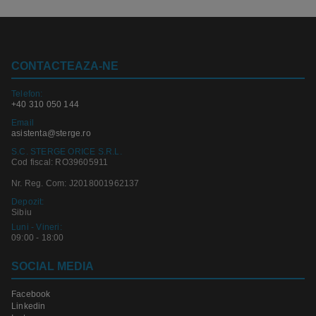
CONTACTEAZA-NE
Telefon:
+40 310 050 144
Email
asistenta@sterge.ro
S.C. STERGE ORICE S.R.L.
Cod fiscal: RO39605911
Nr. Reg. Com: J2018001962137
Depozit:
Sibiu
Luni - Vineri:
09:00 - 18:00
SOCIAL MEDIA
Facebook
Linkedin