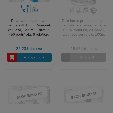
Rola hartie cu derulare
Rola hartie prosop derulare
centrala 401596, Papernet,
centrala, 2 straturi, celuloza
celuloza, 137 m, 2 straturi,
100% Premium, cu maner,
450 portii/rola, 6 role/bax,
alba, 500 servetele, 100m,
certificata pentru industria
22x18cm, 6 role/bax,
alimentara Food Contact,
certificata Ecolabel
EcoLabel
22.23
lei
19.46
lei
+ TVA
+ TVA
Adauga in cos
Vezi detalii
STOC EPUIZAT
STOC EPUIZAT