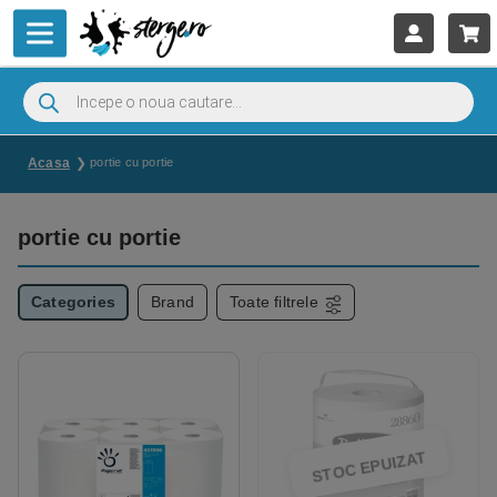
Acasa
portie cu portie
portie cu portie
Categories
Brand
Toate filtrele
STOC EPUIZAT