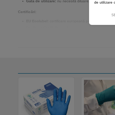
Gata de utilizare:
nu necesită diluare, ideal pentru util
de utilizare 
Certificări:
S
EU Ecolabel:
certificare europeană pentru produse e
Cradle to Cradle®:
certificare care atestă că produsul
Specificații tehnice:
Volum:
750 ml
Cod produs:
1312495
Tip ambalaj:
flacon cu pulverizator
pH:
neutru
Parfum:
fără parfum
Biodegradabilitate:
complet biodegradabil
Aplicații recomandate:
Potrivit pentru curățarea geamurilor, oglinzilor, vitrinelor și a