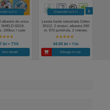
nibil cu A.I.​!
Disponibil cu A.I.​!
il albastre de unica
Laveta hartie industriala Celtex
Rola
a, SHIELD GD19,
35112, 2 straturi, albastra 290
Sup
, 100buc / cutie
m, 970 portii/rola, 2 role/set,
super
edical, HoReCa,
certificata pentru industria
albas
domeniul industrial,
alimentara, Ecolabel
00
out of 5
4.50
out of 5
tate premium
ce
07
lei
+ TVA
44.66
lei
+ TVA
Vezi detalii
Adauga in cos