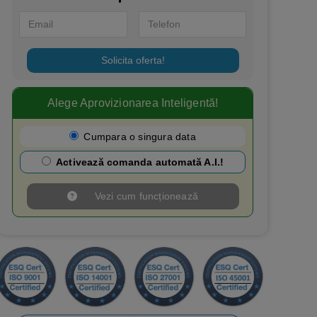
Solicita oferta!
Alege Aprovizionarea Inteligentă!​
Cumpara o singura data
Activează comanda automată A.I.!
Vezi cum funcționează