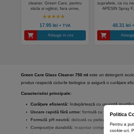
ta de
cleaner, Green Care, pentru
suprafete, ce nu nec
nitare,
sticla si oglinzi, fara urme,
APESIN Spray F,
ificat
750ml, certificat Ecolabel,
baza de alcool, f
adle,
Cradle-to-Cradle, Complet
pentru domeniul
5.00
out of 5
et
Biodegradabil, gata preparat
alimentar, indu
17.95
lei
48.31
lei
+ TVA
pentru utilizare
institutio
s
Adauga in cos
Adauga
Green Care Glass Cleaner 750 ml
este un detergent ecolog
produs respectă ciclurile biologice și asigură o curățare efi
Caracteristici principale:
Curățare eficientă:
îndepărtează cu ușurință murdăria,
Uscare rapidă fără urme:
formulă cu uscare rapidă ca
Politica C
Formulă pH neutră:
delicată cu pielea, potrivită pentr
Pentru a put
Compoziție durabilă:
majoritar compus din resurse reg
cookie-uri. P