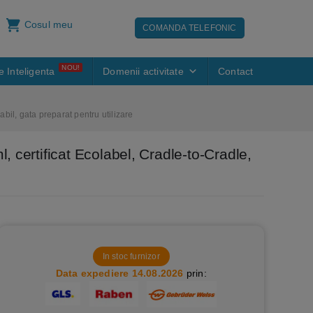
Cosul meu
COMANDA TELEFONIC
NOU!
e Inteligenta
Domenii activitate
Contact
bil, gata preparat pentru utilizare
, certificat Ecolabel, Cradle-to-Cradle,
In stoc furnizor
Data expediere 14.08.2026
prin: