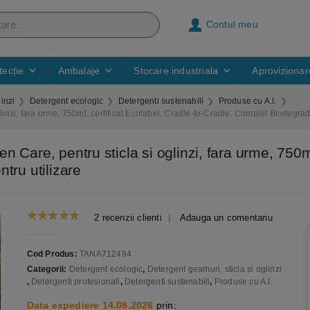
Contul meu
ecție
Ambalaje
Stocare industriala
Aprovizionar
inzi
Detergent ecologic
Detergenti sustenabili
Produse cu A.I.
inzi, fara urme, 750ml, certificat Ecolabel, Cradle-to-Cradle, Complet Biodegrada
Care, pentru sticla si oglinzi, fara urme, 750ml
tru utilizare
2
recenzii clienti
|
Adauga un comentariu
5.00
out of 5
Cod Produs:
TANA712494
Categorii:
Detergent ecologic
,
Detergent geamuri, sticla si oglinzi
,
Detergenti profesionali
,
Detergenti sustenabili
,
Produse cu A.I.
Data expediere 14.08.2026
prin: