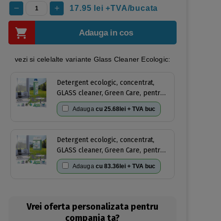
17.95
lei +TVA/bucata
Adauga in cos
vezi si celelalte variante Glass Cleaner Ecologic:
Detergent ecologic, concentrat,
GLASS cleaner, Green Care, pentru
sticla si oglinzi, 1l, certificat
Adauga
cu
25.68lei + TVA buc
Ecolabel, Cradle-to-Cradle,
Complet Biodegradabil
Detergent ecologic, concentrat,
GLASS cleaner, Green Care, pentru
sticla si oglinzi, 5l, certificat
Adauga
cu
83.36lei + TVA buc
Ecolabel, Cradle-to-Cradle,
Complet Biodegradabil
Vrei oferta personalizata pentru
compania ta?