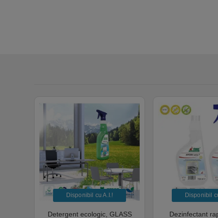
Disponibil cu A.I.​!
Disponibil cu 
ANET
Detergent ecologic, GLASS
Dezinfectant ra