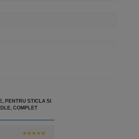
culoase, Complet Biodegradabil
 PENTRU STICLA SI
ADLE, COMPLET
5
din 5