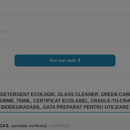
icla
 amprente, Nicotina
bel, CLP free – Formula conține nu substanțe clasificate ca fiind peri
Vezi mai mult ⬇
U
DETERGENT ECOLOGIC, GLASS CLEANER, GREEN CARE,
A URME, 750ML, CERTIFICAT ECOLABEL, CRADLE-TO-CR
BIODEGRADABIL, GATA PREPARAT PENTRU UTILIZARE
CA E.
(achizitie verificata)
–
21/09/2022