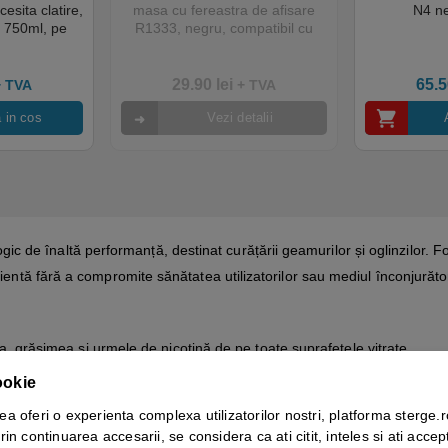
esita clatire,
masa cu fereastra de afisare
N4 n
 750ml, pe
R1333, negru, compatibil cu
ara parfum,
servetele R2645
 sanitar,
strial si
29.90
lei
65.
+ TVA
+ TVA
nal
 in cos
Vezi detalii
ic de înaltă performanță, destinat curățării geamurilor și oglinzilor. 
cientă fără a compromite sănătatea utilizatorilor sau mediul înconjurăto
 grăsimea și urmele de nicotină de pe toate suprafețele vitrate.
re nu lasă dâre sau pete, menținând strălucirea naturală a suprafețel
ookie
u utilizare frecventă.
ea oferi o experienta complexa utilizatorilor nostri, platforma sterge.r
enerabile, contribuind la protecția mediului pentru generațiile viitoar
rin continuarea accesarii, se considera ca ati citit, inteles si ati accept