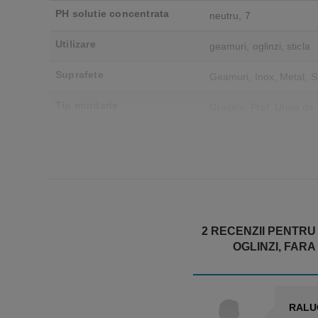
PH solutie concentrata
neutru, 7
Utilizare
geamuri, oglinzi, sticla
Suprafete
Geamuri, Inox, Metal, St
Tip murdarie
Grasimi, Praf, Urme de
Certificari ecologice
Cradle to Cradle, Ecola
2 RECENZII PENTR
OGLINZI, FAR
RALU