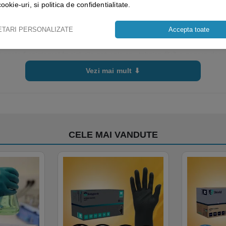
izare rapidă și eficientă.
cookie-uri, si politica de confidentialitate.
ETARI PERSONALIZATE
Accepta toate
cologice.
 poate fi reintegrat în ciclurile naturale sau tehnice fără a genera deșe
Vezi mai mult ⬇
CELE MAI VANDUTE
ltor suprafețe vitrate din birouri, spații comerciale, instituții și locuințe.