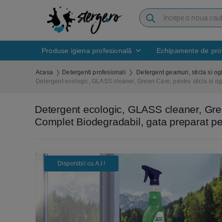
Produse igiena profesională
Echipamente de prot
Acasa
Detergenti profesionali
Detergent geamuri, sticla si ogl
Detergent ecologic, GLASS cleaner, Green Care, pentru sticla si ogl
Detergent ecologic, GLASS cleaner, Green 
Complet Biodegradabil, gata preparat pen
Disponibil cu A.I.​!