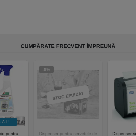
CUMPĂRATE FRECVENT ÎMPREUNĂ
-9%
STOC EPUIZAT
A.I.​!
pid pentru
Dispenser pentru servetele de
Dispenser s