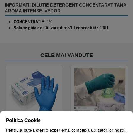
INFORMATII DILUTIE DETERGENT CONCENTARAT TANA
AROMA INTENSE IVEDOR
CONCENTRATIE:
1%
Solutie gata de utilizare dintr-1 l concentrat :
100 L
CELE MAI VANDUTE
Disponibil cu A.I.​!
Disponibil cu A.I.​!
Politica Cookie
Manusi examinare, nitril,
Manusi nitril nepudrate
albastre, de unica
Tegera 84510, verzi,
Pentru a putea oferi o experienta complexa utilizatorilor nostri,