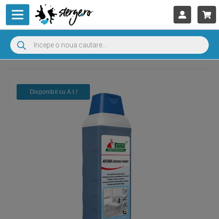
Disponibil cu A.I.​!