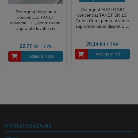
Detergent ECOLOGIC
Detergent degresant
concentrat TANET SR 13,
concentrat, TANET
Green Care, pentru diverse
universal, 1L, pentru vase,
suprafete-miros discret,1 L,
suprafete lavabile si
dilutie 0.5%, certificat
pardoseli, dizolva uleiul si
Ecolabel, CLP free
grasimile
26.14
lei
+ TVA
22.77
lei
+ TVA
Adauga in cos
Adauga in cos
CONTACTEAZA-NE
Telefon: