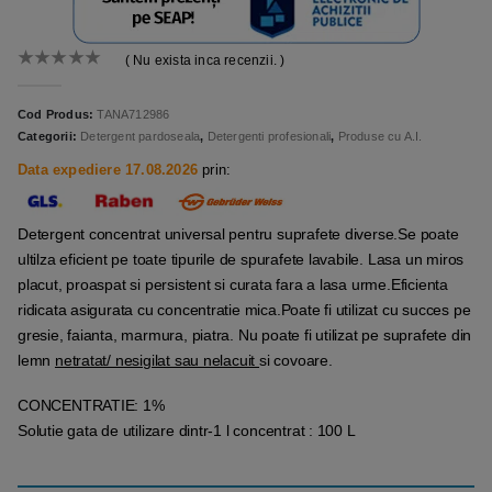
( Nu exista inca recenzii. )
0
out of 5
Cod Produs:
TANA712986
Categorii:
Detergent pardoseala
,
Detergenti profesionali
,
Produse cu A.I.
Data expediere 17.08.2026
prin:
Detergent concentrat universal pentru suprafete diverse.Se poate
ultilza eficient pe toate tipurile de spurafete lavabile. Lasa un miros
placut, proaspat si persistent si curata fara a lasa urme.Eficienta
ridicata asigurata cu concentratie mica.Poate fi utilizat cu succes pe
gresie, faianta, marmura, piatra. Nu poate fi utilizat pe suprafete din
lemn
netratat/ nesigilat sau nelacuit
si covoare.
CONCENTRATIE: 1%
Solutie gata de utilizare dintr-1 l concentrat : 100 L