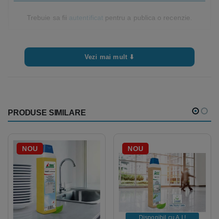
Trebuie sa fii
autentificat
pentru a publica o recenzie.
Vezi mai mult ⬇
PRODUSE SIMILARE
NOU
NOU
Disponibil cu A.I.​!