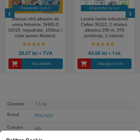
Disponibil cu A.I.​!
Disponibil cu A.I.​!
Manusi nitril albastre de
Laveta hartie industriala
unica folosinta, SHIELD
Celtex 35112, 2 straturi,
GD19, nepudrate, 100buc /
albastra 290 m, 970
cutie pentru Medical,
portii/rola, 2 role/set,
HoReCa, saloane si
certificata pentru industria
domeniul industrial, calitate
alimentara, Ecolabel
5.00
out of 5
4.50
out of 5
premium
28.07
lei
+ TVA
44.66
lei
+ TVA
Vezi detalii
Adauga in cos
Greutate
7.5 kg
Brand
POLYCO
Culoare
Alb