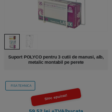
Suport POLYCO pentru 3 cutii de manusi, alb,
metalic montabil pe perete
FISA TEHNICA
Stoc epuizat!
59.52 lei +TVA/bucata