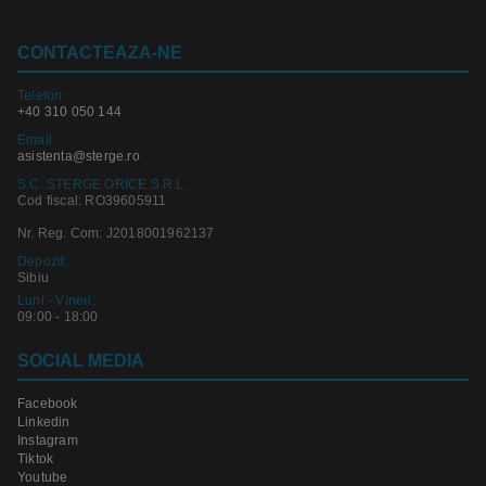
CONTACTEAZA-NE
Telefon:
+40 310 050 144
Email
asistenta@sterge.ro
S.C. STERGE ORICE S.R.L.
Cod fiscal: RO39605911
Nr. Reg. Com: J2018001962137
Depozit:
Sibiu
Luni - Vineri:
09:00 - 18:00
SOCIAL MEDIA
Facebook
Linkedin
Instagram
Tiktok
Youtube