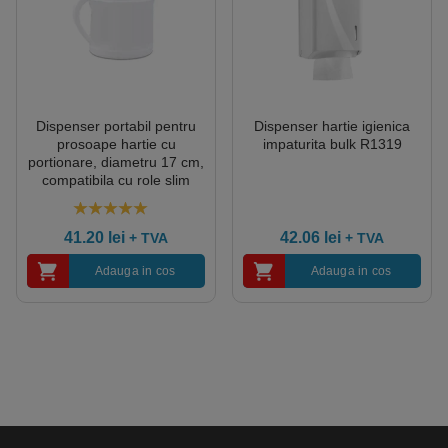
Dispenser portabil pentru
Dispenser hartie igienica
prosoape hartie cu
impaturita bulk R1319
portionare, diametru 17 cm,
compatibila cu role slim
R1327
5.00
out of 5
41.20
lei
42.06
lei
+ TVA
+ TVA
Adauga in cos
Adauga in cos