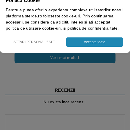
Politica Cookie
Domeniu
Automotiv, Autoritați regionale / publice
de
(întreținere; spații deschise; colectarea
Pentru a putea oferi o experienta complexa utilizatorilor nostri,
activitate
platforma sterge.ro foloseste cookie-uri. Prin continuarea
deșeurilor.), Bricolaj, Construcții – lucrări de
accesarii, se considera ca ati citit, inteles si ati acceptat
finisare, Construcții mecanice (industria auto;
politica de utilizare cookie-uri, si politica de confidentialitate.
industria spațială; vehicule de transport),
Industria alimentară, Industria chimică si
SETARI PERSONALIZATE
Accepta toate
farmaceutică, Întreținere, Cabinete medicale,
veterinare si cosmetice
Vezi mai mult ⬇
Dimensiuni
280mm (w) x 490mm (h) x 115mm (d).
RECENZII
Nu exista inca recenzii.