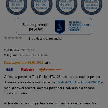
( Nu exista inca recenzii. )
0
out of 5
Cod Produs:
TK473126
Categorie:
Dispensere lavete hartie
Data expediere 14.08.2026
prin:
Galetusa portabila Tork Reflex 473126 este solutia optima pentru
dozarea rolelor de lavete din hartie
Tork 473391
si
Tork 473412
in
mod igienic si eficient, datorita portionarii individuale a fiecarei
lavete de hartie.
Rolele de hartie sunt protejate de contaminarea exterioara. Mai