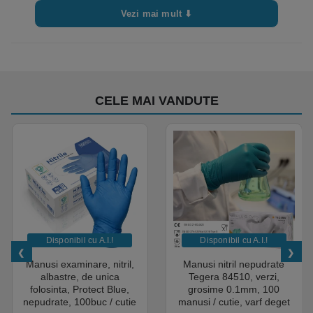
obisnuit
Vezi mai mult ⬇
Ideal pentru industria HORECA
Robustetea manerului poate facilita agatarea dozatorului de
caruciorul de curatenie sau pentru a facilita transportul ei, acolo
unde este nevoie.
Folosesti doar laveta de hartie pe care ai atins-o, reducand
astfel riscul de contaminare
CELE MAI VANDUTE
Nu ramai niciodata fara hartie, deoarece sistemul este prevazut
cu rezerve cu indicator de nivel
Disponibil cu A.I.​!
Disponibil cu A.I.​!
Manusi examinare, nitril,
Manusi nitril nepudrate
albastre, de unica
Tegera 84510, verzi,
folosinta, Protect Blue,
grosime 0.1mm, 100
nepudrate, 100buc / cutie
manusi / cutie, varf deget