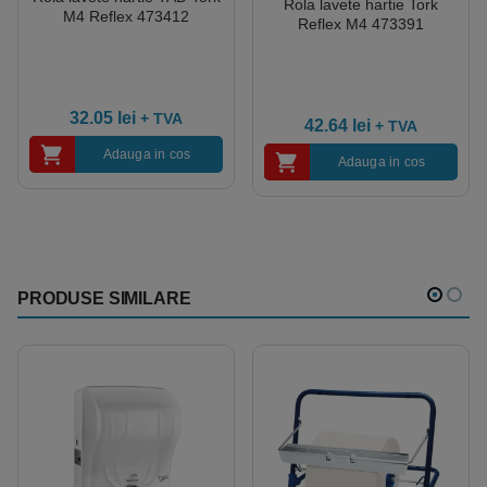
Rola lavete hartie Tork
M4 Reflex 473412
Reflex M4 473391
32.05
lei
+ TVA
42.64
lei
+ TVA
Adauga in cos
Adauga in cos
PRODUSE SIMILARE