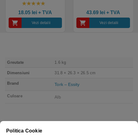
pentru medical, HoReCa,
texturat, certificate pentru
saloane si domeniul
industria alimentara
4.50
out of 5
industrial, calitate premium
18.05
lei
+ TVA
43.69
lei
+ TVA
Vezi detalii
Vezi detalii
Greutate
1.6 kg
Dimensiuni
31.8 × 26.3 × 26.5 cm
Brand
Tork – Essity
Culoare
Alb
Politica Cookie