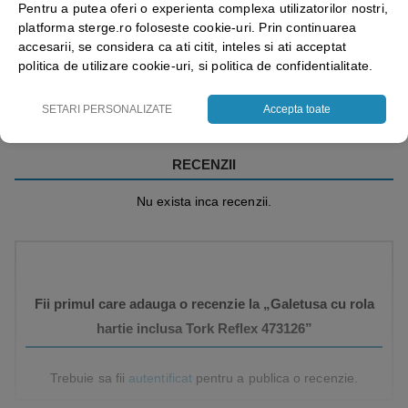
Pentru a putea oferi o experienta complexa utilizatorilor nostri,
platforma sterge.ro foloseste cookie-uri. Prin continuarea
accesarii, se considera ca ati citit, inteles si ati acceptat
Vezi mai mult ⬇
politica de utilizare cookie-uri, si politica de confidentialitate.
SETARI PERSONALIZATE
Accepta toate
RECENZII
Nu exista inca recenzii.
Fii primul care adauga o recenzie la „Galetusa cu rola
hartie inclusa Tork Reflex 473126”
Trebuie sa fii
autentificat
pentru a publica o recenzie.