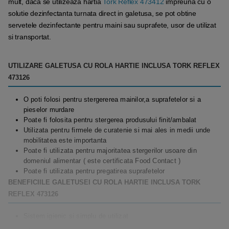
mult, daca se utilizeaza hartia
Tork Reflex 473412
impreuna cu o
solutie dezinfectanta turnata direct in galetusa, se pot obtine
servetele dezinfectante pentru maini sau suprafete, usor de utilizat
si transportat.
UTILIZARE GALETUSA CU ROLA HARTIE INCLUSA TORK REFLEX
473126
O poti folosi pentru stergererea mainilor,a suprafetelor si a
pieselor murdare
Poate fi folosita pentru stergerea produsului finit/ambalat
Utilizata pentru firmele de curatenie si mai ales in medii unde
mobilitatea este importanta
Poate fi utilizata pentru majoritatea stergerilor usoare din
domeniul alimentar ( este certificata Food Contact )
Poate fi utilizata pentru pregatirea suprafetelor
BENEFICIILE GALETUSEI CU ROLA HARTIE INCLUSA TORK
REFLEX 473126
Sistem igienic si simplu de utilizat
Reduce consumul cu pana la 37% in comparatie cu sistemul