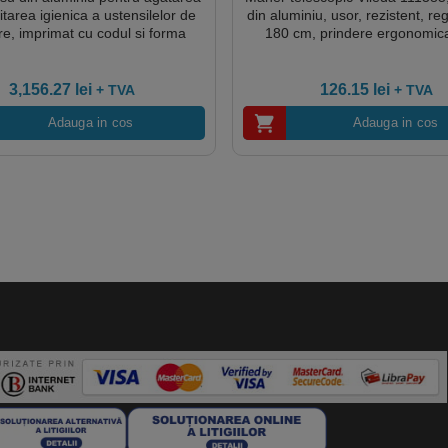
itarea igienica a ustensilelor de
din aluminiu, usor, rezistent, reg
re, imprimat cu codul si forma
180 cm, prindere ergonomica
, shadow board IGEAX 1R, 1000
alunecare
x 3 x 2000 mm, HACCP
3,156.27
lei
126.15
lei
+ TVA
+ TVA
Adauga in cos
Adauga in cos