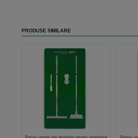
PRODUSE SIMILARE
Panou verde din aluminiu pentru agatarea
Panou ro