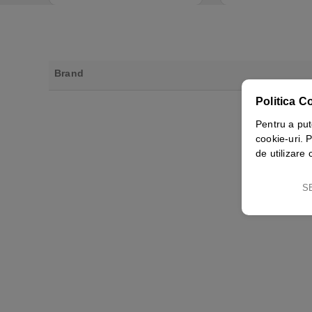
Brand
Politica C
Pentru a put
cookie-uri. P
de utilizare 
S