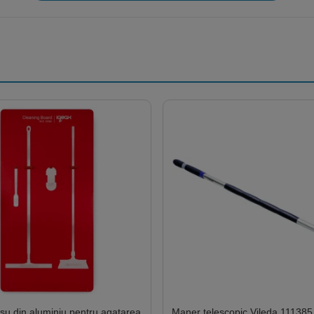
su din aluminiu pentru agatarea
Maner telescopic Vileda 111385,