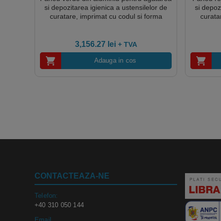
si depozitarea igienica a ustensilelor de
si depoz
curatare, imprimat cu codul si forma
curata
acestora, shadow board IGEAX 1G, 1000
acestora
x 3 x 2000 mm, HACCP
3,156.27
lei
+ TVA
Adauga in cos
CONTACTEAZA-NE
Telefon:
+40 310 050 144
Email