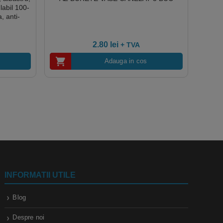
labil 100-
, anti-
2.80
lei
+ TVA
Adauga in cos
INFORMATII UTILE
Blog
Despre noi