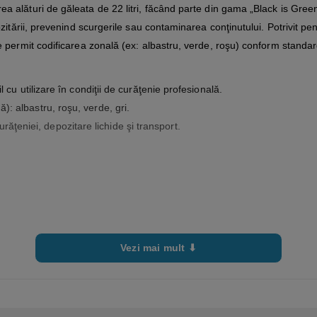
ea alături de găleata de 22 litri, făcând parte din gama „Black is Green™”
zitării, prevenind scurgerile sau contaminarea conţinutului. Potrivit pen
e permit codificarea zonală (ex: albastru, verde, roşu) conform standar
il cu utilizare în condiţii de curăţenie profesională.
ă): albastru, roşu, verde, gri.
ăţeniei, depozitare lichide şi transport.
Vezi mai mult ⬇