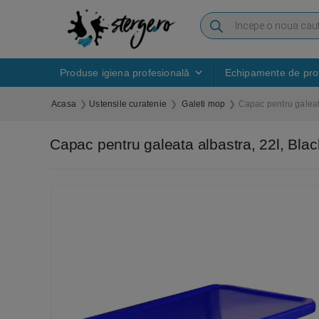
Produse igiena profesională
Echipamente de prot
Acasa
Ustensile curatenie
Galeti mop
Capac pentru galeat
Capac pentru galeata albastra, 22l, Bla