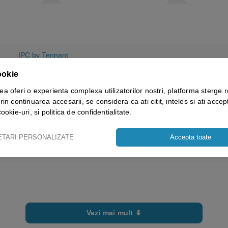
IPC by Tennant
ookie
ea oferi o experienta complexa utilizatorilor nostri, platforma sterge.r
rin continuarea accesarii, se considera ca ati citit, inteles si ati accept
cookie-uri, si politica de confidentialitate.
ETARI PERSONALIZATE
Accepta toate
Vezi mai mult ⬇