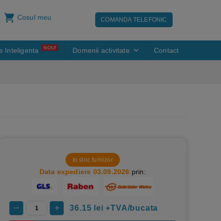
Cosul meu
COMANDA TELEFONIC
NOU!
e Inteligenta
Domenii activitate
Contact
In stoc furnizor
Data expediere 03.09.2026
prin:
36.15
lei +TVA/bucata