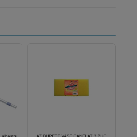
 albastru,
AZ BURETE VASE CANELAT 3 BUC