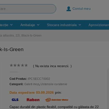
Contul meu
ecție
Ambalaje
Stocare industriala
Aprovizionar
a albastra, 22l, Black-Is-Green
ck-Is-Green
( Nu exista inca recenzii. )
0
out of 5
Cod Produs:
IPCSECC70002
Categorii:
Galeti mop
,
Ustensile curatenie
Data expediere 03.09.2026
prin:
Capac durabil din plastic flexibil, compatibil cu găleata de 22