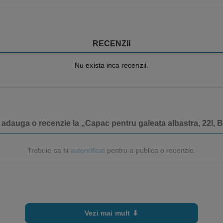
RECENZII
Nu exista inca recenzii.
e adauga o recenzie la „Capac pentru galeata albastra, 22l, 
Trebuie sa fii
autentificat
pentru a publica o recenzie.
Vezi mai mult ⬇