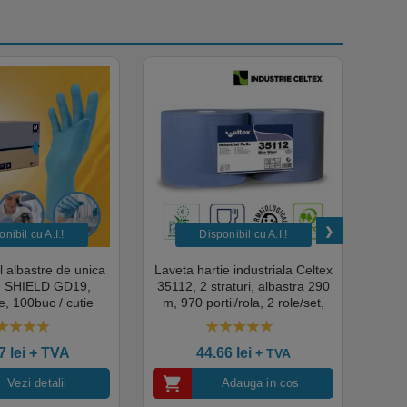
nibil cu A.I.​!
Disponibil cu A.I.​!
il albastre de unica
Laveta hartie industriala Celtex
Rola
a, SHIELD GD19,
35112, 2 straturi, albastra 290
Sup
, 100buc / cutie
m, 970 portii/rola, 2 role/set,
super
edical, HoReCa,
certificata pentru industria
albas
domeniul industrial,
alimentara, Ecolabel
00
out of 5
4.50
out of 5
tate premium
ce
07
lei
+ TVA
44.66
lei
+ TVA
Vezi detalii
Adauga in cos