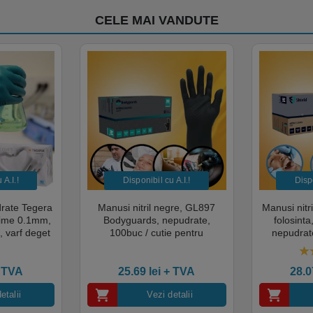
CELE MAI VANDUTE
A.I.​!
Disponibil cu A.I.​!
Dispo
drate Tegera
Manusi nitril negre, GL897
Manusi nitr
sime 0.1mm,
Bodyguards, nepudrate,
folosint
, varf deget
100buc / cutie pentru
nepudrate
cate pentru
examinare, pentru Medical,
pentru M
mentara
HoReCa, saloane si domeniul
saloane si 
5.
industrial, calitate premium
cali
 TVA
25.69
lei
+ TVA
28.
etalii
Vezi detalii