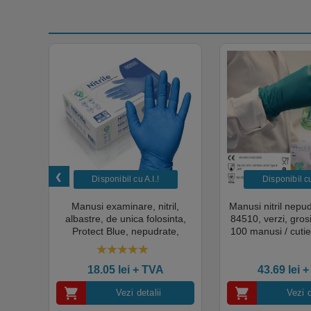
Disponibil cu A.I.​!
Disponibil cu 
unica
Manusi examinare, nitril,
Manusi nitril nepu
k,
albastre, de unica folosinta,
84510, verzi, gro
tie
Protect Blue, nepudrate,
100 manusi / cutie
al,
100buc / cutie pentru medical,
texturat, certifi
rial,
HoReCa, saloane si domeniul
industria ali
4.50
out of 5
industrial, calitate premium
18.05
lei
+ TVA
43.69
lei
+
Vezi detalii
Vezi d