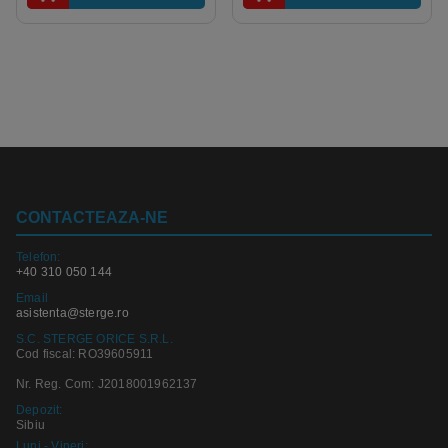
CONTACTEAZA-NE
Telefon:
+40 310 050 144
Email
asistenta@sterge.ro
S.C. STERGE ORICE S.R.L.
Cod fiscal: RO39605911
Nr. Reg. Com: J2018001962137
Depozit:
Sibiu
Luni - Vineri: