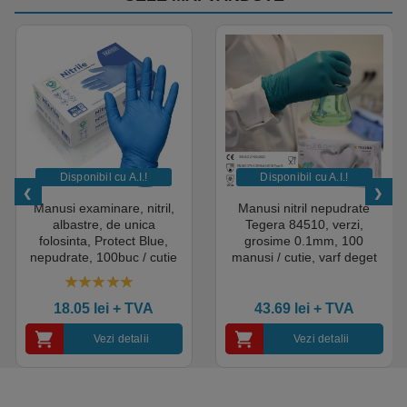
Disponibil cu A.I.​!
Disponibil cu A.I.​!
Manusi examinare, nitril,
Manusi nitril nepudrate
albastre, de unica
Tegera 84510, verzi,
folosinta, Protect Blue,
grosime 0.1mm, 100
nepudrate, 100buc / cutie
manusi / cutie, varf deget
pentru medical, HoReCa,
texturat, certificate pentru
saloane si domeniul
industria alimentara
4.50
out of 5
industrial, calitate premium
18.05
lei
+ TVA
43.69
lei
+ TVA
Vezi detalii
Vezi detalii