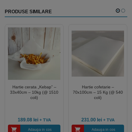
PRODUSE SIMILARE
Hartie cerata „Kebap” –
Hartie cofetarie –
33x40cm – 10kg (@ 1510
70x100cm – 15 Kg (@ 540
coli)
coli)
189.08
lei
231.00
lei
+ TVA
+ TVA
Adauga in cos
Adauga in cos