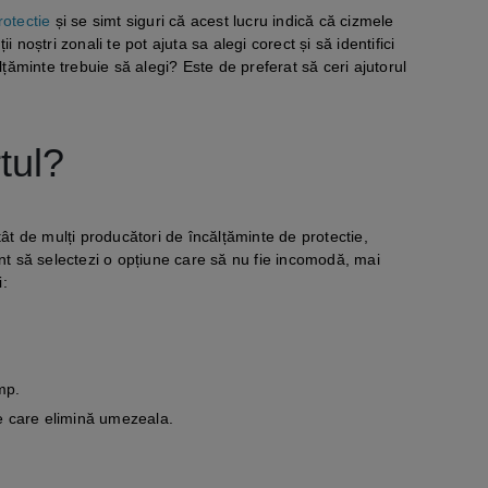
rotectie
și se simt siguri că acest lucru indică că cizmele
noștri zonali te pot ajuta sa alegi corect și să identifici
țăminte trebuie să alegi? Este de preferat să ceri ajutorul
tul?
atât de mulți producători de încălțăminte de protectie,
tant să selectezi o opțiune care să nu fie incomodă, mai
i:
imp.
le care elimină umezeala.