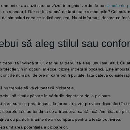
 oamenilor au auzit sau au văzut triunghiul verde de pe
cizmele de p
it un standard. Dar ce înseamnă de fapt toate simbolurile? Consultanții 
l de simboluri ceea ce indică acestea. Nu ai informații despre ce încăl
rebui să aleg stilul sau confor
r trebui să învingă stilul, dar nu ar trebui să alegi unul sau altul. Cu 
 protectie vin în opțiuni atletice, cizme întregi și bocanci. Este impor
 cont de numărul de ore în care pot fi purtate. Iată câteva considerați
ii nu trebuie să vă ciupească picioarele.
trebui să simți apăsare în vârfurile degetelor de la picioare.
ii care sunt fie prea îngusti, fie prea largi vor provoca disconfort în t
icioarele tale au tendința de a transpira, caută incălțămintea de pie
ți-vă cu pantofii înainte de a-i cumpăra pentru a testa potrivirea.
eți umflarea potențială a picioarelor.