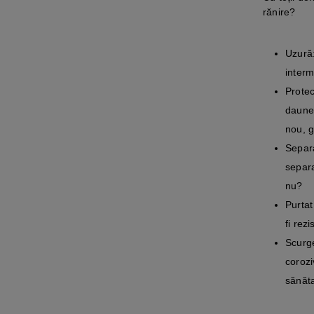
rănire?
Uzură:
interm
Protec
daune 
nou, g
Separa
separa
nu?
Purtat
fi rez
Scurg
corozi
sănăta