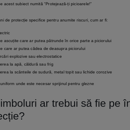
pe acest subiect numită “Protejează-ți picioarele!”
uni de protecție specifice pentru anumite riscuri, cum ar fi:
ectric
e ascuțite care ar putea pătrunde în orice parte a piciorului
e care ar putea cădea de deasupra piciorului
cări explozive sau electrostatice
rea la apă, căldură sau frig
rea la scânteile de sudură, metal topit sau lichide corozive
uniform unde este necesar sprijinul pentru glezne
imboluri ar trebui să fie pe 
ecție?