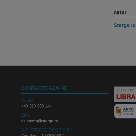
Autor
Sterge.ro
CONTACTEAZA-NE
Telefon:
+40 310 050 144
Email
asistenta@sterge.ro
S.C. STERGE ORICE S.R.L.