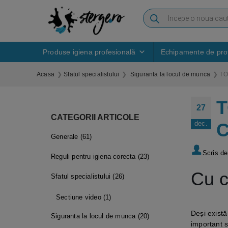
Produse igiena profesională
Echipamente de prot
Acasa
Sfatul specialistului
Siguranta la locul de munca
TO
T
27
CATEGORII ARTICOLE
C
dec.
Generale
(61)
Scris d
Reguli pentru igiena corecta
(23)
Cu c
Sfatul specialistului
(26)
Sectiune video
(1)
Deși există
Siguranta la locul de munca
(20)
important s