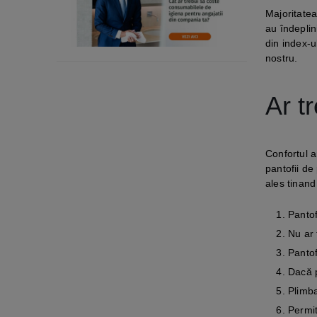
Majoritatea
au îndeplin
din index-u
nostru.
Ar t
Confortul a
pantofii de
ales tinand
Pantof
Nu ar 
Pantof
Dacă p
Plimba
Permit