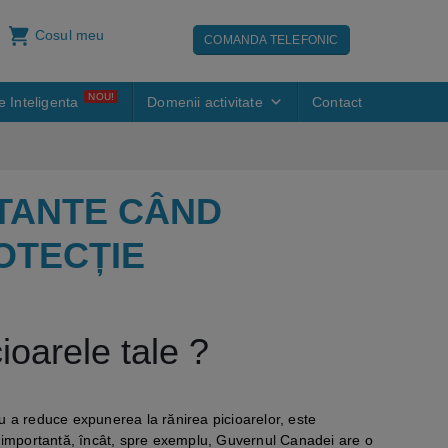
Cosul meu
COMANDA TELEFONIC
NOU!
e Inteligenta
Domenii activitate
Contact
RTANTE CÂND
OTECȚIE
ioarele tale ?
ru a reduce expunerea la rănirea picioarelor, este
 importantă, încât, spre exemplu, Guvernul Canadei are o