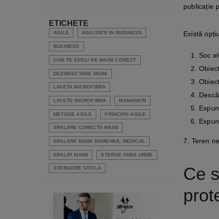
publicație 
ETICHETE
Există opți
AGILE
AGILITATE IN BUSINESS
BUSINESS
Soc el
CUM TE SPELI PE MAINI CORECT
Obiect
DEZINFECTARE MAINI
Obiect
LAVETA MICROFIBRA
Descăr
LAVETE MICROFIBRA
MANAGERI
Expune
METODE AGILE
PRINCIPII AGILE
Expune
SPALARE CORECTA MAINI
7. Teren ne
SPALARE MAINI DOMENIUL MEDICAL
SPALAT MAINI
STERGE FARA URME
Ce s
STERGERE STICLA
prot