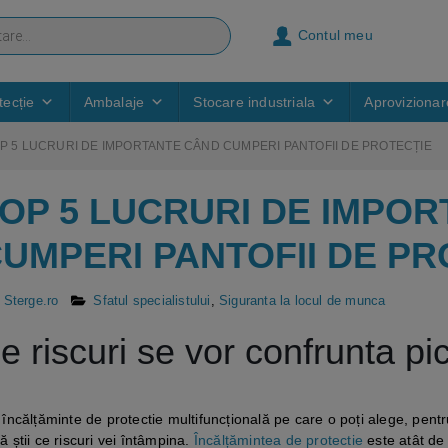
Contul meu
ecție
Ambalaje
Stocare industriala
Aprovizionar
P 5 LUCRURI DE IMPORTANTE CÂND CUMPERI PANTOFII DE PROTECȚIE
OP 5 LUCRURI DE IMPO
UMPERI PANTOFII DE PR
e
Sterge.ro
Sfatul specialistului
,
Siguranta la locul de munca
e riscuri se vor confrunta pic
 încălțăminte de protectie multifuncțională pe care o poți alege, pent
ă știi ce riscuri vei întâmpina.
Încălțămintea de protectie
este atât de