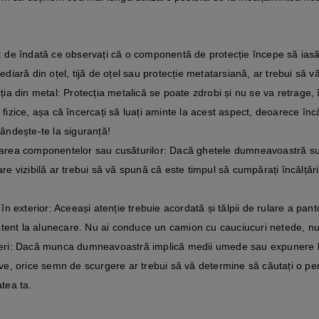
 de îndată ce observați că o componentă de protecție începe să iasă l
ediară din oțel, tijă de oțel sau protecție metatarsiană, ar trebui să v
ția din metal: Protecția metalică se poate zdrobi și nu se va retrage,
fizice, așa că încercați să luați aminte la acest aspect, deoarece încă
ândește-te la siguranță!
rea componentelor sau cusăturilor: Dacă ghetele dumneavoastră sunt
re vizibilă ar trebui să vă spună că este timpul să cumpărați încălțăr
 în exterior: Aceeași atenție trebuie acordată și tălpii de rulare a pan
istent la alunecare. Nu ai conduce un camion cu cauciucuri netede, n
eri: Dacă munca dumneavoastră implică medii umede sau expunere la
ve, orice semn de scurgere ar trebui să vă determine să căutați o pe
tea ta.