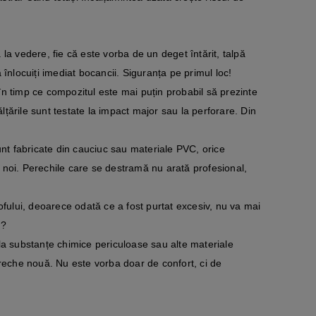
a vedere, fie că este vorba de un deget întărit, talpă
ă înlocuiți imediat bocancii. Siguranța pe primul loc!
 în timp ce compozitul este mai puțin probabil să prezinte
lțările sunt testate la impact major sau la perforare. Din
 fabricate din cauciuc sau materiale PVC, orice
i noi. Perechile care se destramă nu arată profesional,
tofului, deoarece odată ce a fost purtat excesiv, nu va mai
u?
 substanțe chimice periculoase sau alte materiale
reche nouă. Nu este vorba doar de confort, ci de