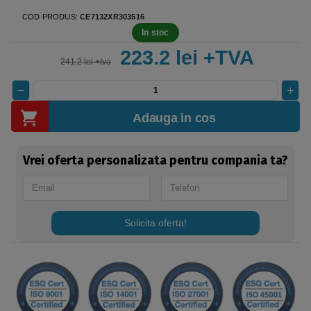
COD PRODUS:
CE7132XR303516
In stoc
223.2 lei +TVA
241.2 lei +tva
Adauga in cos
Vrei oferta personalizata pentru compania ta?
Solicita oferta!