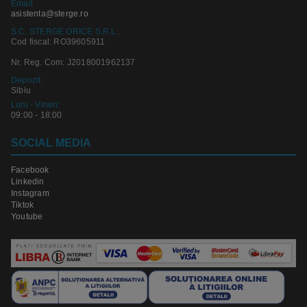
Email
asistenta@sterge.ro
S.C. STERGE ORICE S.R.L.
Cod fiscal: RO39605911
Nr. Reg. Com: J2018001962137
Depozit:
Sibiu
Luni - Vineri:
09:00 - 18:00
SOCIAL MEDIA
Facebook
Linkedin
Instagram
Tiktok
Youtube