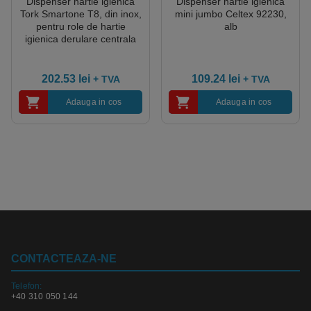
Dispenser hartie igienica
Dispenser hartie igienica
Tork Smartone T8, din inox,
mini jumbo Celtex 92230,
pentru role de hartie
alb
igienica derulare centrala
202.53
lei
109.24
lei
+ TVA
+ TVA
Adauga in cos
Adauga in cos
CONTACTEAZA-NE
Telefon:
+40 310 050 144