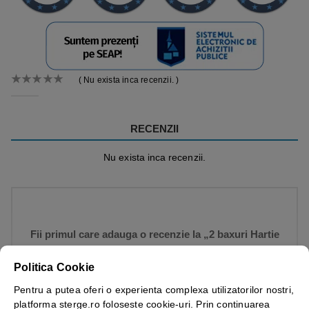
( Nu exista inca recenzii. )
0
out of 5
RECENZII
Nu exista inca recenzii.
Fii primul care adauga o recenzie la „2 baxuri Hartie
igienica intercalata, 2 straturi, 250 buc / pach +
Politica Cookie
DISPENSER GRATUIT!”
Pentru a putea oferi o experienta complexa utilizatorilor nostri,
platforma sterge.ro foloseste cookie-uri. Prin continuarea