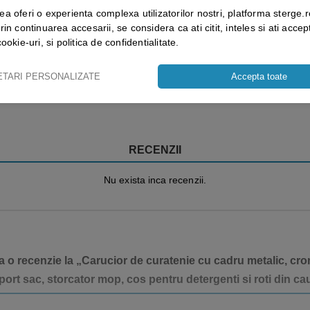
ea oferi o experienta complexa utilizatorilor nostri, platforma sterge.r
rin continuarea accesarii, se considera ca ati citit, inteles si ati accept
cookie-uri, si politica de confidentialitate.
Vezi mai mult ⬇
ETARI PERSONALIZATE
Accepta toate
RECENZII
Nu exista inca recenzii.
a o recenzie la „Carucior de curatenie cu cadru metalic, croma
port sac, storcator mop, cos pentru detergenti si roti din ca