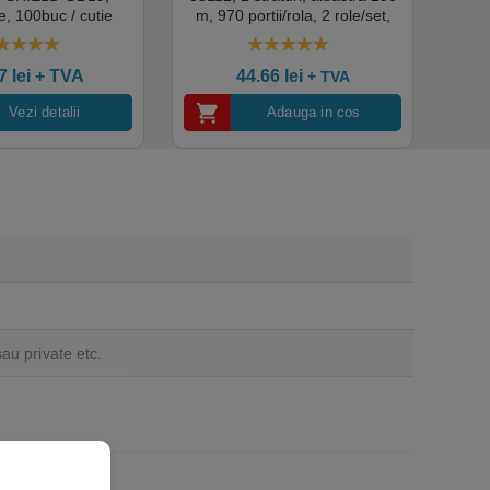
, 100buc / cutie
m, 970 portii/rola, 2 role/set,
super
edical, HoReCa,
certificata pentru industria
albas
domeniul industrial,
alimentara, Ecolabel
00
out of 5
4.50
out of 5
tate premium
ce
07
lei
+ TVA
44.66
lei
+ TVA
Vezi detalii
Adauga in cos
sau private etc.