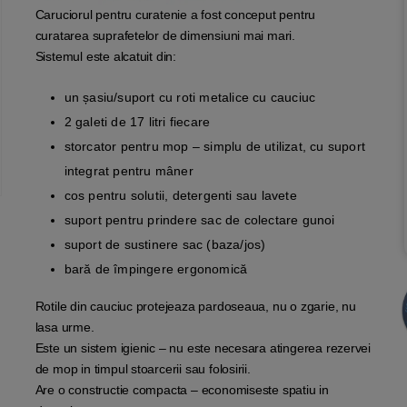
Caruciorul pentru curatenie a fost conceput pentru
curatarea suprafetelor de dimensiuni mai mari.
Sistemul este alcatuit din:
un șasiu/suport cu roti metalice cu cauciuc
2 galeti de 17 litri fiecare
storcator pentru mop – simplu de utilizat, cu suport
integrat pentru mâner
cos pentru solutii, detergenti sau lavete
suport pentru prindere sac de colectare gunoi
suport de sustinere sac (baza/jos)
bară de împingere ergonomică
Rotile din cauciuc protejeaza pardoseaua, nu o zgarie, nu
lasa urme.
Este un sistem igienic – nu este necesara atingerea rezervei
de mop in timpul stoarcerii sau folosirii.
Are o constructie compacta – economiseste spatiu in