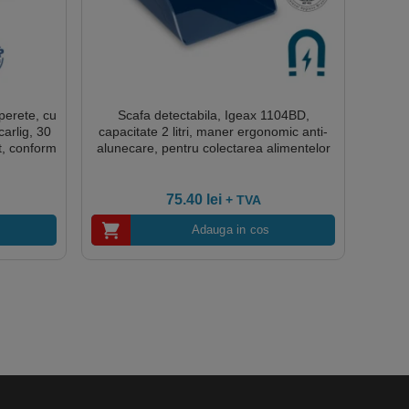
perete, cu
Scafa detectabila, Igeax 1104BD,
arlig, 30
capacitate 2 litri, maner ergonomic anti-
t, conform
alunecare, pentru colectarea alimentelor
solide
75.40
lei
+ TVA
Adauga in cos