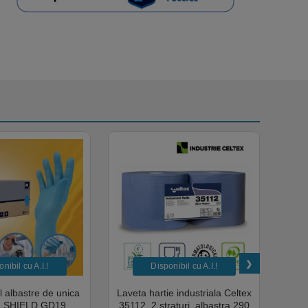
nibil cu A.I.​!
Disponibil cu A.I.​!
il albastre de unica
Laveta hartie industriala Celtex
Rola
a, SHIELD GD19,
35112, 2 straturi, albastra 290
Sup