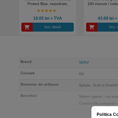
tie
Protect Blue, nepudrate,
100 manusi / cutie
al,
100buc / cutie pentru medical,
texturat, certifi
rial,
HoReCa, saloane si domeniul
industria ali
4.50
out of 5
industrial, calitate premium
18.05
lei
+ TVA
43.69
lei
+
Vezi detalii
Vezi d
Brand
SERV
Culoare
Gri
Domeniu de utilizare
Spitale, Scoli si Gradini
Beneficii
Sistem igienic – nu est
Constructie compacta –
Politica C