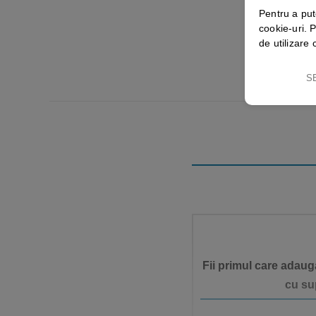
Pentru a put
cookie-uri. P
de utilizare 
S
Fii primul care adaug
cu su