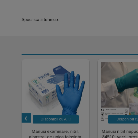
Specificatii tehnice:
Disponibil cu A.I.​!
Disponibil cu 
unica
Manusi examinare, nitril,
Manusi nitril nepu
k,
albastre, de unica folosinta,
84510, verzi, gro