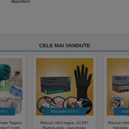
depozitare.
CELE MAI VANDUTE
A.I.​!
Disponibil cu A.I.​!
Dispo
drate Tegera
Manusi nitril negre, GL897
Manusi nitr
sime 0.1mm,
Bodyguards, nepudrate,
folosint