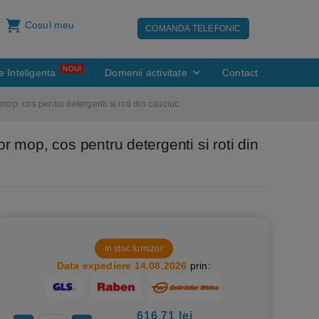
Cosul meu
COMANDA TELEFONIC
NOU!
e Inteligenta
Domenii activitate
Contact
 mop, cos pentru detergenti si roti din cauciuc
r mop, cos pentru detergenti si roti din
In stoc furnizor
Data expediere 14.08.2026
prin:
616.71
lei