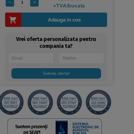
+TVA/bucata
Adauga in cos
Vrei oferta personalizata pentru
compania ta?
Solicita oferta!