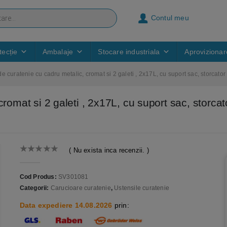
Contul meu
ecție
Ambalaje
Stocare industriala
Aprovizionar
e curatenie cu cadru metalic, cromat si 2 galeti , 2x17L, cu suport sac, storcator
romat si 2 galeti , 2x17L, cu suport sac, storcato
( Nu exista inca recenzii. )
0
out of 5
Cod Produs:
SV301081
Categorii:
Carucioare curatenie
,
Ustensile curatenie
Data expediere 14.08.2026
prin: