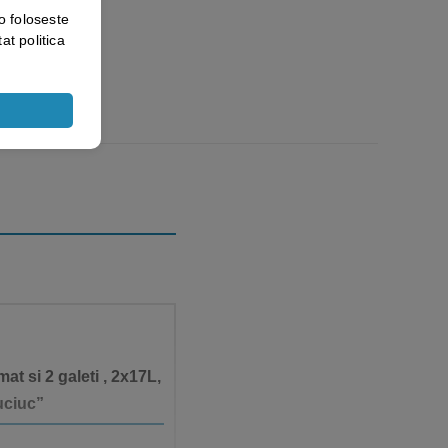
o foloseste
at politica
t si 2 galeti , 2x17L,
uciuc”