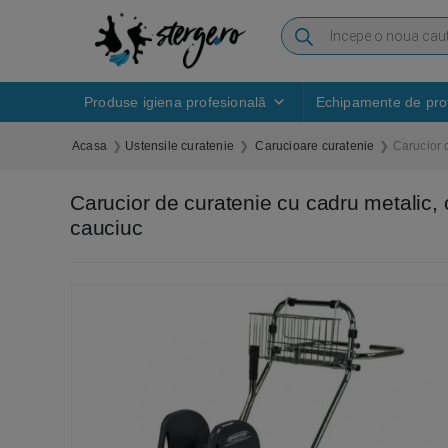
Produse igiena profesională
Echipamente de prot
Acasa
Ustensile curatenie
Carucioare curatenie
Carucior d
Carucior de curatenie cu cadru metalic, c
cauciuc