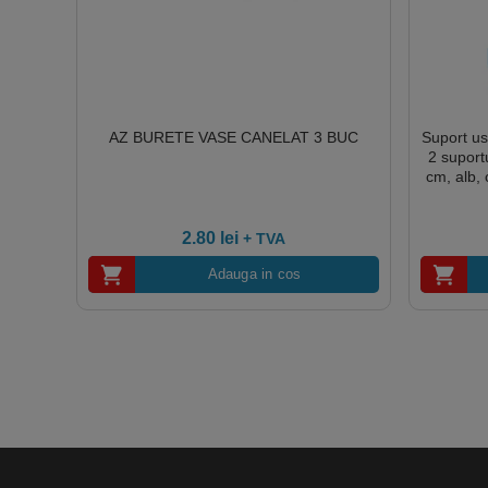
AZ BURETE VASE CANELAT 3 BUC
Suport us
2 suport
cm, alb, 
2.80
lei
+ TVA
Adauga in cos