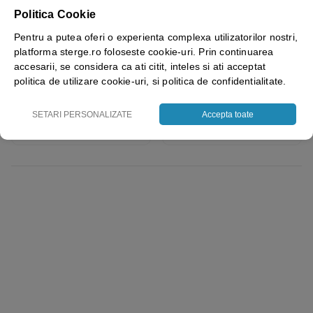
Politica Cookie
Rola prosop cu derulare
Rola hartie cu derulare
centrala, 2 straturi, alb,
centrala 416611, deinked,
Pentru a putea oferi o experienta complexa utilizatorilor nostri,
celuloza 100%, 150 m, 396
274 m, 1 strat, 780
platforma sterge.ro foloseste cookie-uri. Prin continuarea
portii, certificata Food
portii/rola, 450 porti/rola, 6
accesarii, se considera ca ati citit, inteles si ati acceptat
Contact, Ecolabel, Bulkysoft
role/bax, certificata pentru
politica de utilizare cookie-uri, si politica de confidentialitate.
Premium 96601
industria alimentara Food
5.00
out of 5
Contact, EcoLabel
17.74
lei
30.41
lei
+ TVA
+ TVA
SETARI PERSONALIZATE
Accepta toate
Vezi detalii
Vezi detalii