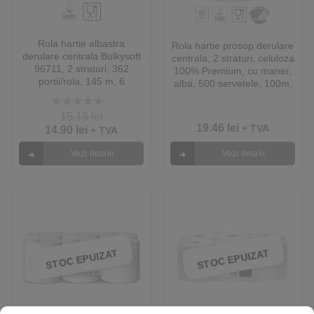
Rola hartie albastra
Rola hartie prosop derulare
derulare centrala Bulkysoft
centrala, 2 straturi, celuloza
96711, 2 straturi, 362
100% Premium, cu maner,
portii/rola, 145 m, 6
alba, 500 servetele, 100m,
role/bax, certificata Food
22x18cm, 6 role/bax,
Contact pentru industria
certificata Ecolabel
5.00
out of 5
15.15
lei
alimentara si Ecolabel
19.46
lei
+ TVA
14.90
lei
+ TVA
Vezi detalii
Vezi detalii
STOC EPUIZAT
STOC EPUIZAT