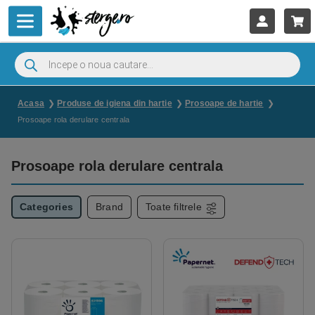
Acasa
Produse de igiena din hartie
Prosoape de hartie
Prosoape rola derulare centrala
Prosoape rola derulare centrala
Categories
Brand
Toate filtrele