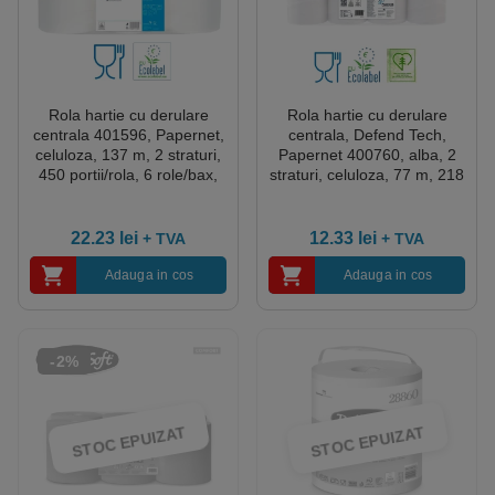
Rola hartie cu derulare
Rola hartie cu derulare
centrala 401596, Papernet,
centrala, Defend Tech,
celuloza, 137 m, 2 straturi,
Papernet 400760, alba, 2
450 portii/rola, 6 role/bax,
straturi, celuloza, 77 m, 218
certificata pentru industria
portii/rola, 12 role/bax,
alimentara Food Contact,
certificata pentru industria
EcoLabel
alimentara Food Contact,
22.23
lei
12.33
lei
+ TVA
+ TVA
EcoLabel
Adauga in cos
Adauga in cos
-2%
STOC EPUIZAT
STOC EPUIZAT