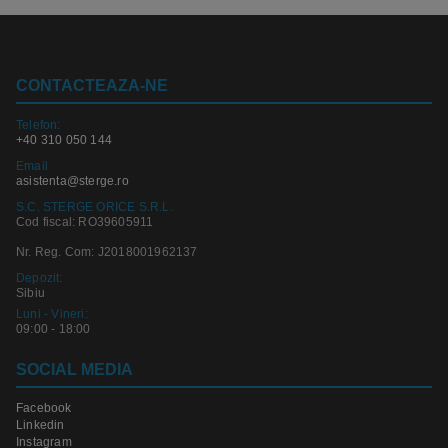
CONTACTEAZA-NE
Telefon:
+40 310 050 144
Email
asistenta@sterge.ro
S.C. STERGE ORICE S.R.L.
Cod fiscal: RO39605911
Nr. Reg. Com: J2018001962137
Depozit:
Sibiu
Luni - Vineri:
09:00 - 18:00
SOCIAL MEDIA
Facebook
Linkedin
Instagram