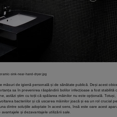
ceramic-sink-near-hand-dryer.jpg
e măsuri de igienă personală și de sănătate publică. Deși acest obice
ortanța sa în prevenirea răspândirii bolilor infecțioase a fost stabilită 
, astăzi știm cu toții că spălarea mâinilor nu este opțională. Totuși, 
ltarea bacteriilor și că uscarea mâinilor joacă și ea un rol crucial p
na dintre soluțiile adoptate în acest sens, însă este oare acest apara
vantajele și dezavantajele utilizării sale.