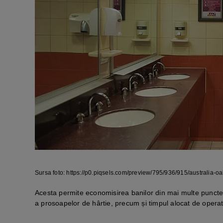
Sursa foto: https://p0.piqsels.com/preview/795/936/915/australia-
Acesta permite economisirea banilor din mai multe puncte de 
a prosoapelor de hârtie, precum și timpul alocat de operato