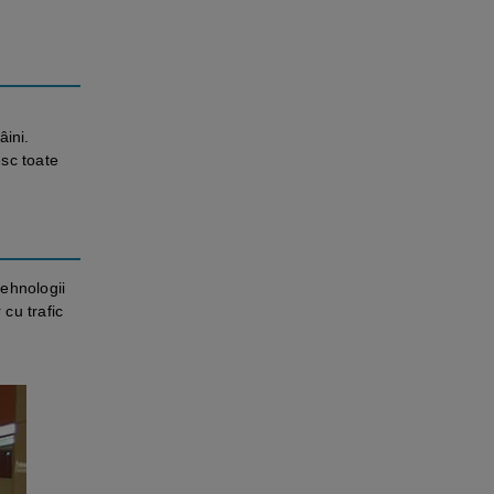
âini.
esc toate
tehnologii
cu trafic