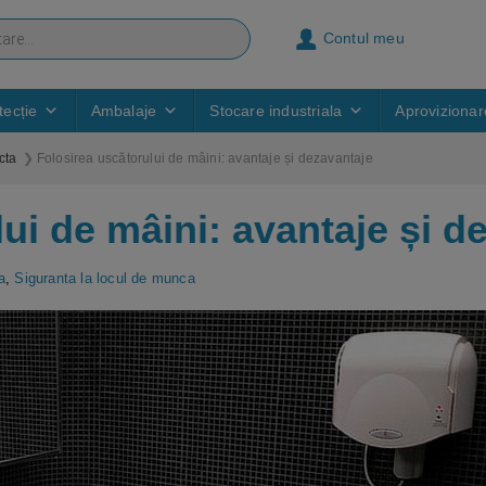
Contul meu
ecție
Ambalaje
Stocare industriala
Aprovizionar
cta
Folosirea uscătorului de mâini: avantaje și dezavantaje
ui de mâini: avantaje și d
a
,
Siguranta la locul de munca