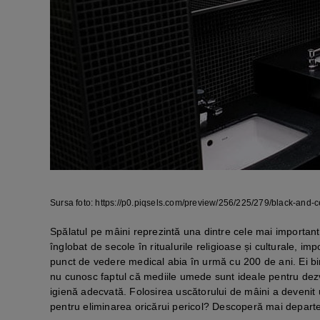
Sursa foto: https://p0.piqsels.com/preview/256/225/279/black-and-
Spălatul pe mâini reprezintă una dintre cele mai important
înglobat de secole în ritualurile religioase și culturale, imp
punct de vedere medical abia în urmă cu 200 de ani. Ei bine
nu cunosc faptul că mediile umede sunt ideale pentru dezvo
igienă adecvată. Folosirea uscătorului de mâini a devenit u
pentru eliminarea oricărui pericol? Descoperă mai departe a