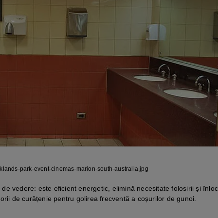
oaklands-park-event-cinemas-marion-south-australia.jpg
vedere: este eficient energetic, elimină necesitate folosirii și înlocui
rii de curățenie pentru golirea frecventă a coșurilor de gunoi.