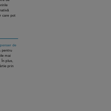
irile
nativă
r care pot
spenser de
ă pentru
ile mai
 În plus,
rtie prin