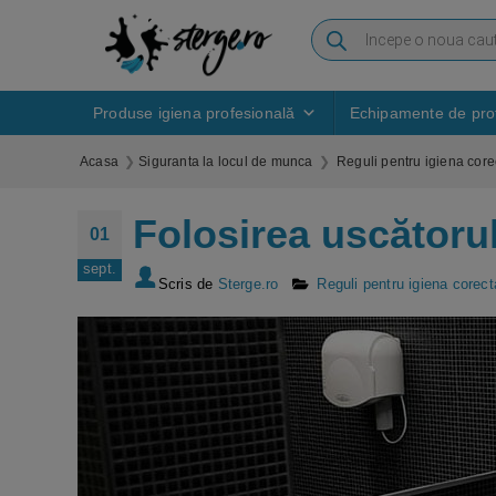
Produse igiena profesională
Echipamente de prot
Acasa
Siguranta la locul de munca
Reguli pentru igiena core
Folosirea uscătorul
01
sept.
Scris de
Sterge.ro
Reguli pentru igiena corect