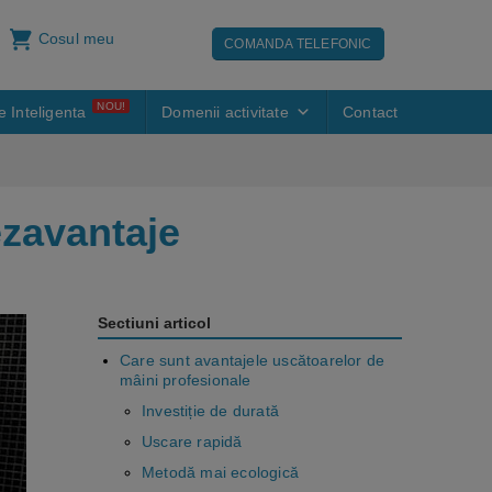
Cosul meu
COMANDA TELEFONIC
NOU!
e Inteligenta
Domenii activitate
Contact
ezavantaje
Sectiuni articol
Care sunt avantajele uscătoarelor de
mâini profesionale
Investiție de durată
Uscare rapidă
Metodă mai ecologică