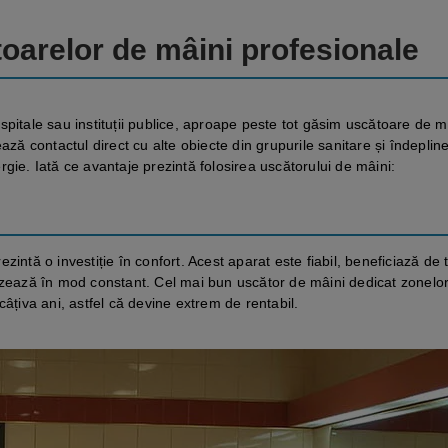
oarelor de mâini profesionale
spitale sau instituții publice, aproape peste tot găsim uscătoare de m
ază contactul direct cu alte obiecte din grupurile sanitare și îndeplin
gie. Iată ce avantaje prezintă folosirea uscătorului de mâini:
intă o investiție în confort. Acest aparat este fiabil, beneficiază de 
izează în mod constant. Cel mai bun uscător de mâini dedicat zonelor 
câțiva ani, astfel că devine extrem de rentabil.