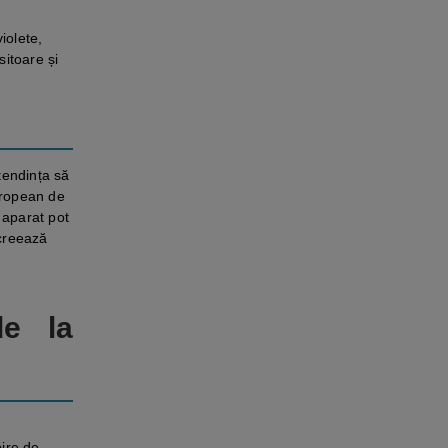
iolete,
sitoare și
tendința să
European de
 aparat pot
 creează
de la
ire de