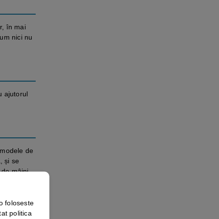
r, în mai
cum nici nu
u ajutorul
e modele de
, și se
 de mâini
enios.
o foloseste
at politica