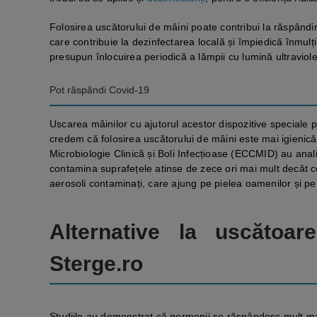
Folosirea uscătorului de mâini poate contribui la răspândir
care contribuie la dezinfectarea locală și împiedică înmul
presupun înlocuirea periodică a lămpii cu lumină ultraviole
Pot răspândi Covid-19
Uscarea mâinilor cu ajutorul acestor dispozitive speciale 
credem că folosirea uscătorului de mâini este mai igienică
Microbiologie Clinică și Boli Infecțioase (ECCMID) au anali
contamina suprafețele atinse de zece ori mai mult decât c
aerosoli contaminați, care ajung pe pielea oamenilor și pe 
Alternative la uscătoa
Sterge.ro
Studiile au demonstrat că germenii se răspândesc mult m