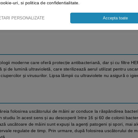
cookie-uri, si politica de confidentialitate.
ETARI PERSONALIZATE
Accepta toate
in rațiuni pur economice. Totuși, chiar dacă ai în vedere reducerea cos
 va oferi prea multe beneficii. Dimpotrivă. Vezi mai departe de ce este 
ogii moderne care oferă protecție antibacteriană, dar și cu filtre H
i de lumină ultravioletă, care sterilizează aerul utilizat pentru usca
 ciupercilor și virusurilor. Lipsa lămpii cu ultraviolete nu asigură o igi
căreia folosirea uscătorului de mâini ar conduce la răspândirea bacterii
n studiu în acest sens și au descoperit între 16 și 60 de colonii bacte
ează uscătoare de mâini sunt expuși la agenți patogeni și spori, mai a
tervale regulate de timp. Prin urmare, după folosirea uscătorului de m
ată.