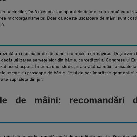
ea bacteriilor, însă excepție fac aparatele dotate cu o lampă cu ultrav
țirea microorganismelor. Doar că aceste uscătoare de mâini sunt costi
tă.
prezintă un risc major de răspândire a noului coronavirus. Deși avem 
 decât utilizarea șervețelelor din hârtie, cercetători ai Congresului 
zat acest aspect. În urma unui studiu, s-a arătat că mâinile uscate la
ele uscate cu prosoape de hârtie. Jetul de aer împrăștie germenii și
alte suprafețe din jur.
rele de mâini: recomandări 
ai rapid de pe pielea umedă decât de pe mâinile uscate. Spre deoseb