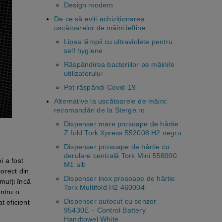
Design modern
De ce să eviți achiziționarea
uscătoarelor de mâini ieftine
Lipsa lămpii cu ultraviolete pentru
self hygiene
Răspândirea bacteriilor pe mâinile
utilizatorului
Pot răspândi Covid-19
Alternative la uscătoarele de mâini:
recomandări de la Sterge.ro
Dispenser mare prosoape de hârtie
Z fold Tork Xpress 552008 H2 negru
Dispenser prosoape de hârtie cu
derulare centrală Tork Mini 558000
i a fost
M1 alb
corect din
Dispenser inox prosoape de hârtie
mulți încă
Tork Multifold H2 460004
entru o
Dispenser autocut cu senzor
t eficient
95430E – Control Battery
Handtowel White