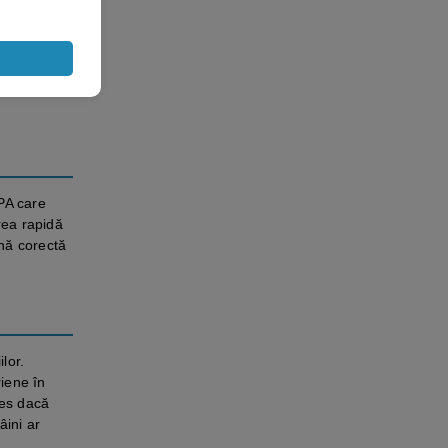
turilor,
necesar să
EPA care
rea rapidă
enă corectă
lor.
riene în
les dacă
âini ar