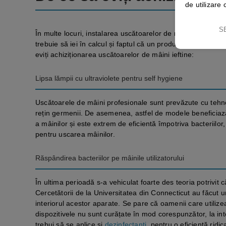
de utilizare 
S
În multe locuri, instalarea uscătoarelor de mâini se face d
trebuie să iei în calcul și faptul că un produs ieftin nu-ți
eviți achiziționarea uscătoarelor de mâini ieftine:
Lipsa lămpii cu ultraviolete pentru self hygiene
Uscătoarele de mâini profesionale sunt prevăzute cu tehnol
rețin germenii. De asemenea, astfel de modele beneficiază ș
a mâinilor și este extrem de eficientă împotriva bacteriilor,
pentru uscarea mâinilor.
Răspândirea bacteriilor pe mâinile utilizatorului
În ultima perioadă s-a vehiculat foarte des teoria potrivit 
Cercetătorii de la Universitatea din Connecticut au făcut u
interiorul acestor aparate. Se pare că oamenii care utiliz
dispozitivele nu sunt curățate în mod corespunzător, la in
trebui să se aplice și
dezinfectanți
, pentru o eficiență ridic