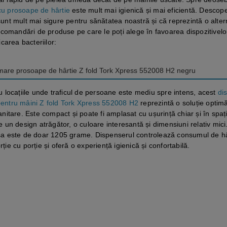
cu prosoape de hârtie
este mult mai igienică și mai eficientă. Descoper
 sunt mult mai sigure pentru sănătatea noastră și că reprezintă o alter
ecomandări de produse pe care le poți alege în favoarea dispozitivelo
carea bacteriilor:
mare prosoape de hârtie Z fold Tork Xpress 552008 H2 negru
u locațiile unde traficul de persoane este mediu spre intens, acest
di
entru mâini Z fold Tork Xpress 552008 H2
reprezintă o soluție optim
anitare. Este compact și poate fi amplasat cu ușurință chiar și în spați
e un design atrăgător, o culoare interesantă și dimensiuni relativ mici.
sa este de doar 1205 grame. Dispenserul controlează consumul de hâ
ție cu porție și oferă o experiență igienică și confortabilă.