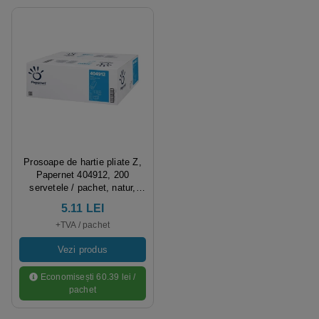
Prosoape de hartie pliate Z,
Papernet 404912, 200
servetele / pachet, natur,
20.3 x 24 cm, 2 straturi,
5.11 LEI
hartie reciclata, certificate
+TVA / pachet
Ecolabel, Blue Angel, 20
pachete / bax, compatibil cu
Vezi produs
dispensere inguste
Economisești 60.39 lei /
pachet