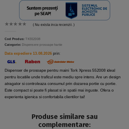
( Nu exista inca recenzii. )
0
out of 5
Cod Produs:
TK552008
Categorie:
Dispensere prosoape hartie
Data expediere 13.08.2026
prin:
Dispenser de prosoape pentru maini Tork Xpress 552008 ideal
pentru locatiile unde traficul este mediu spre intens. Are un design
atragator si controleaza consumul prin dozarea portie cu portie.
Este compact si poate fi plasat si in spatii mai inguste. Ofera o
experienta igienica si confortabila clientilor tai!
Produse similare sau
complementare: