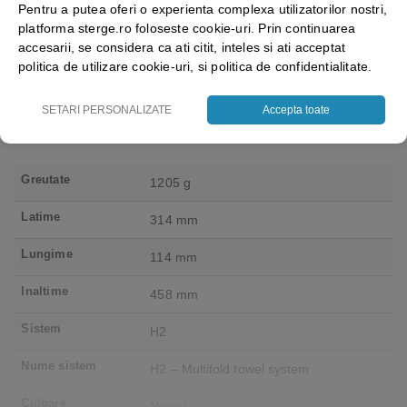
Pentru a putea oferi o experienta complexa utilizatorilor nostri,
saloane si domeniul
industria alimentara
4.50
out of 5
platforma sterge.ro foloseste cookie-uri. Prin continuarea
industrial, calitate premium
18.05
lei
+ TVA
43.69
lei
+ TVA
accesarii, se considera ca ati citit, inteles si ati acceptat
Vezi detalii
Vezi detalii
politica de utilizare cookie-uri, si politica de confidentialitate.
SETARI PERSONALIZATE
Accepta toate
Greutate
1205 g
Latime
314 mm
Lungime
114 mm
Inaltime
458 mm
Sistem
H2
Nume sistem
H2 – Multifold towel system
Culoare
Negru