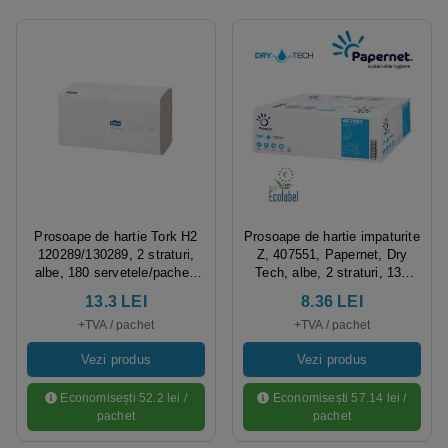
Prosoape de hartie Tork H2
Prosoape de hartie impaturite
120289/130289, 2 straturi,
Z, 407551, Papernet, Dry
albe, 180 servetele/pachet,
Tech, albe, 2 straturi, 130
21 pachete/bax
servetele/pachet, 20
13.3 LEI
8.36 LEI
pachete/bax, certificate
+TVA / pachet
+TVA / pachet
Ecolabel, pentru dispensere
inguste
Vezi produs
Vezi produs
Economisești 52.2 lei /
Economisești 57.14 lei /
pachet
pachet