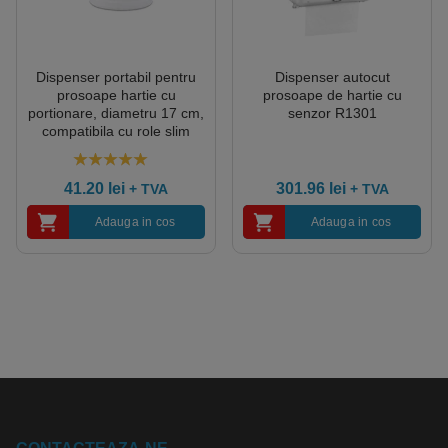
Dispenser portabil pentru
Dispenser autocut
prosoape hartie cu
prosoape de hartie cu
portionare, diametru 17 cm,
senzor R1301
compatibila cu role slim
R1327
5.00
out of 5
41.20
lei
301.96
lei
+ TVA
+ TVA
Adauga in cos
Adauga in cos