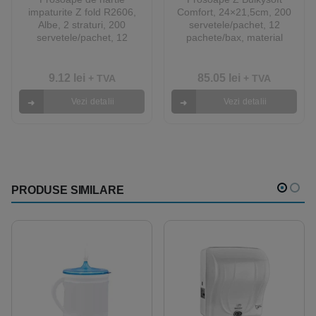
impaturite Z fold R2606,
Comfort, 24×21,5cm, 200
Albe, 2 straturi, 200
servetele/pachet, 12
servetele/pachet, 12
pachete/bax, material
pachete/bax
reciclat deinked
9.12
lei
85.05
lei
+ TVA
+ TVA
Vezi detalii
Vezi detalii
PRODUSE SIMILARE