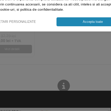
rin continuarea accesarii, se considera ca ati citit, inteles si ati accept
cookie-uri, si politica de confidentialitate.
TE ANTISTATICE
ENTRU PRAF
ETARI PERSONALIZATE
Accepta toate
NATE CU RASINA
XTC – 50 LAVETE /
PACHET
37.79
lei
.00
lei
+ TVA
Vezi detalii
STIAI CA?
DEJA POTI SA VEZI MAI 