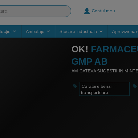
Contul meu
ecție
Ambalaje
Stocare industriala
Aprovizionar
OK!
FARMACE
GMP AB
AM CATEVA SUGESTII IN MINTE,
Curatare benzi
transportoare