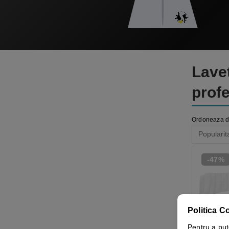
Lavet
prof
Ordoneaza 
-47%
S
Politica C
Pentru a put