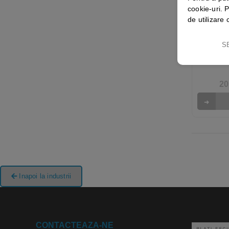
cookie-uri. P
de utilizare 
LAVE
P
S
IMPREG
XWOVEN 
20
Inapoi la industrii
CONTACTEAZA-NE