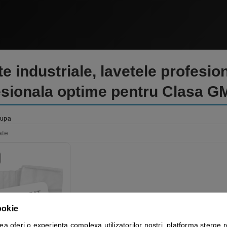
e industriale, lavetele profesio
esionala optime pentru Clasa G
dupa
TOC EPUIZAT
ookie
ea oferi o experienta complexa utilizatorilor nostri, platforma sterge.r