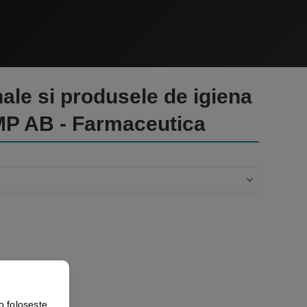
nale si produsele de igiena
MP AB - Farmaceutica
o foloseste