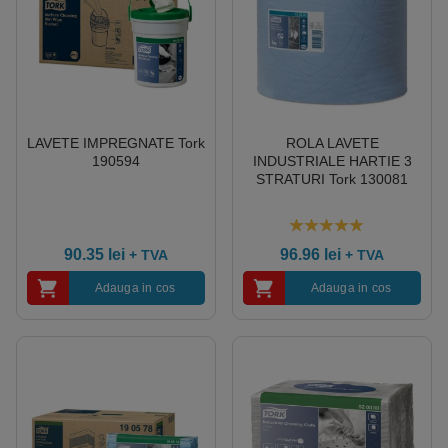
LAVETE IMPREGNATE Tork
ROLA LAVETE
190594
INDUSTRIALE HARTIE 3
STRATURI Tork 130081
5.00
out of 5
90.35
lei
96.96
lei
+ TVA
+ TVA
Adauga in cos
Adauga in cos