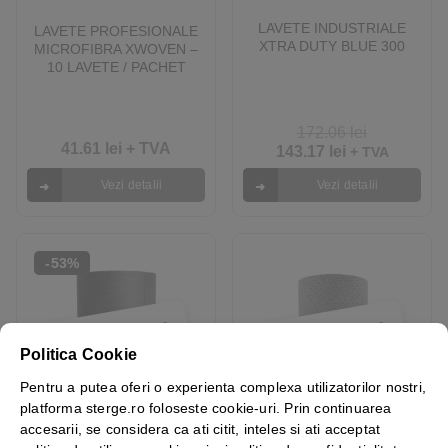
LAVETE INDUSTRIALE
LAVETE PROFESIONALE
XTRA DUTY BLUE 300
MICROFIBRA XWOVEN –
10 LAVETE / PACHET
172.06
lei
41.61
lei
+ TVA
143.17
lei
+ TVA
Vezi detalii
Vezi detalii
-53%
STOC EPUIZAT
STOC EPUIZAT
Politica Cookie
Pentru a putea oferi o experienta complexa utilizatorilor nostri,
platforma sterge.ro foloseste cookie-uri. Prin continuarea
accesarii, se considera ca ati citit, inteles si ati acceptat
LAVETE INDUSTRIALE