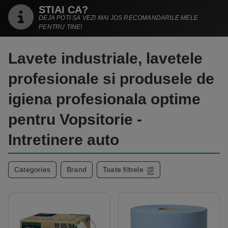
STIAI CA?
DEJA POTI SA VEZI MAI JOS RECOMANDARILE MELE
PENTRU TINE!
Lavete industriale, lavetele
profesionale si produsele de
igiena profesionala optime
pentru Vopsitorie -
Intretinere auto
Categories
Brand
Toate filtrele