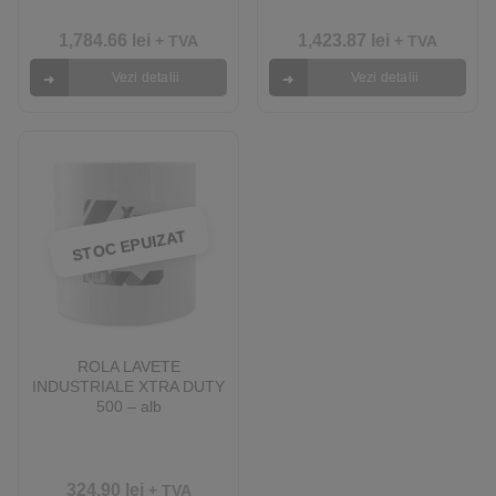
1,784.66
lei
1,423.87
lei
+ TVA
+ TVA
Vezi detalii
Vezi detalii
STOC EPUIZAT
ROLA LAVETE
INDUSTRIALE XTRA DUTY
500 – alb
324.90
lei
+ TVA