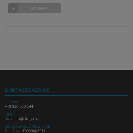
Vezi detalii
CONTACTEAZA-NE
Telefon:
+40 310 050 144
Email
asistenta@sterge.ro
S.C. STERGE ORICE S.R.L.
Cod fiscal: RO39605911