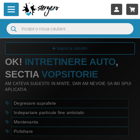
Inapoi la industrii
OK!
INTRETINERE AUTO
,
SECTIA
VOPSITORIE
AM CATEVA SUGESTII IN MINTE, DAR AM NEVOIE SA IMI SPUI
APLICATIA.
Degresare suprafete
Indepartare particule fine antistatic
Mentenanta
Polishare