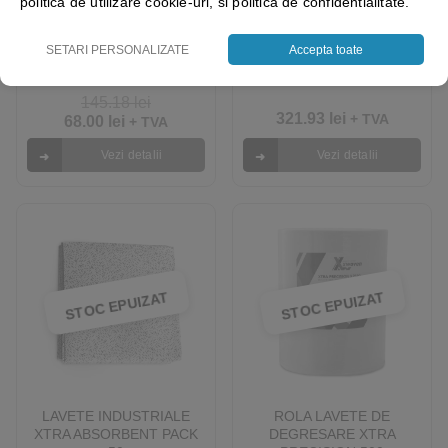
ROLA LAVETE
politica de utilizare cookie-uri, si politica de confidentialitate.
XTRA DUTY RED 300
INDUSTRIALE XWOVEN
XTRA ABSORBENT 500
SETARI PERSONALIZATE
Accepta toate
145.18
lei
321.93
lei
+ TVA
68.00
lei
+ TVA
Vezi detalii
Vezi detalii
STOC EPUIZAT
STOC EPUIZAT
LAVETE INDUSTRIALE
ROLA LAVETE DE
XTRA ABSORBENT PACK
DEGRESARE XTRA