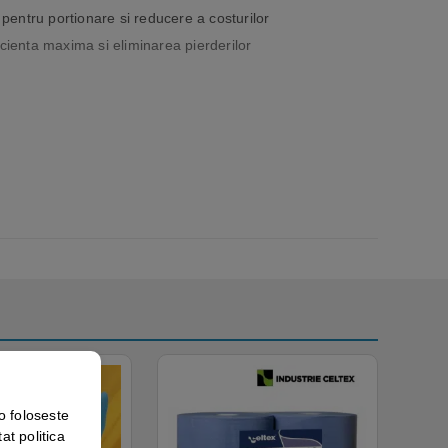
 pentru portionare si reducere a costurilor
ienta maxima si eliminarea pierderilor
o foloseste
at politica