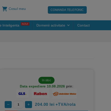
Cosul meu
COMANDA TELEFONIC
NOU!
e Inteligenta
Domenii activitate
Contact
In stoc
Data expediere 10.08.2026
prin:
204.00
lei +TVA/rola