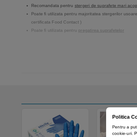
Recomandata pentru
stergeri de suprafete mari acop
Poate fi utilizata pentru majoritatea stergerilor usoa
certificata Food Contact )
Poate fi utilizata pentru
pregatirea suprafetelor
Politica C
Pentru a put
cookie-uri. P