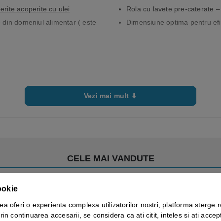
erite acoperite cu ulei
Rola cu lavete pre-caterate –
re din domeniul alimentar ( este
Dimensiune optima pentru efic
Vezi mai mult ⬇
CELE MAI VANDUTE
ookie
ea oferi o experienta complexa utilizatorilor nostri, platforma sterge.r
rin continuarea accesarii, se considera ca ati citit, inteles si ati accept