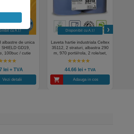
nibil cu A.I.​!
Disponibil cu A.I.​!
il albastre de unica
Laveta hartie industriala Celtex
Rola
a, SHIELD GD19,
35112, 2 straturi, albastra 290
Sup
, 100buc / cutie
m, 970 portii/rola, 2 role/set,
super
edical, HoReCa,
certificata pentru industria
albas
domeniul industrial,
alimentara, Ecolabel
00
out of 5
4.50
out of 5
tate premium
ce
07
lei
+ TVA
44.66
lei
+ TVA
Vezi detalii
Adauga in cos