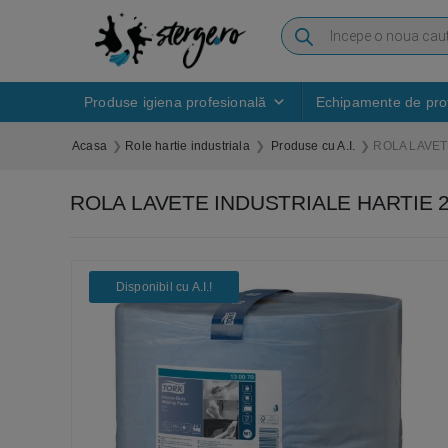
Produse igiena profesională
Echipamente de prot
Acasa
Role hartie industriala
Produse cu A.I.
ROLA LAVET
ROLA LAVETE INDUSTRIALE HARTIE 2
Disponibil cu A.I.​!