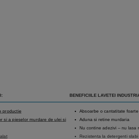
0:
BENEFICIILE LAVETEI INDUSTRIA
e productie
Absoarbe o cantatitate foarte
r si a pieselor murdare de ulei si
Aduna si retine murdaria
Nu contine adezivi – nu lasa 
alat
Rezistenta la detergenti slabi