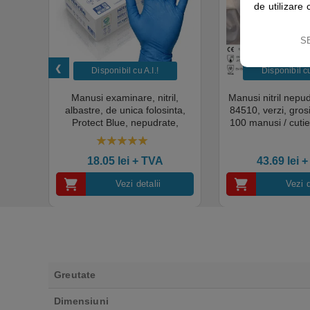
de utilizare 
S
Disponibil cu A.I.​!
Disponibil cu 
unica
Manusi examinare, nitril,
Manusi nitril nepu
k,
albastre, de unica folosinta,
84510, verzi, gro
tie
Protect Blue, nepudrate,
100 manusi / cutie
al,
100buc / cutie pentru medical,
texturat, certifi
rial,
HoReCa, saloane si domeniul
industria ali
4.50
out of 5
industrial, calitate premium
18.05
lei
+ TVA
43.69
lei
+
Vezi detalii
Vezi d
Greutate
Dimensiuni