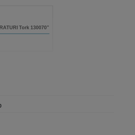
TRATURI Tork 130070”
0