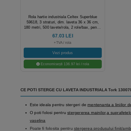
Rola hartie industriala Celtex Superblue
59618, 3 straturi, dim. laveta 36 x 36 cm,
180 metri, 500 lavete/rola, 2 role/bax, pentru
uz industrial si spalatorii auto.
67.03 LEI
+TVA / rola
Vezi produs
Economisești 136.97 lei / rola
CE POTI STERGE CU LAVETA INDUSTRIALA Tork 13007
Este ideala pentru stergeri de
mentenanta a liniilor d
O poti folosi pentru
stergererea mainilor,a suprafetelo
vaselina
Poate fi folosita pentru
stergerea produsului finit/amb