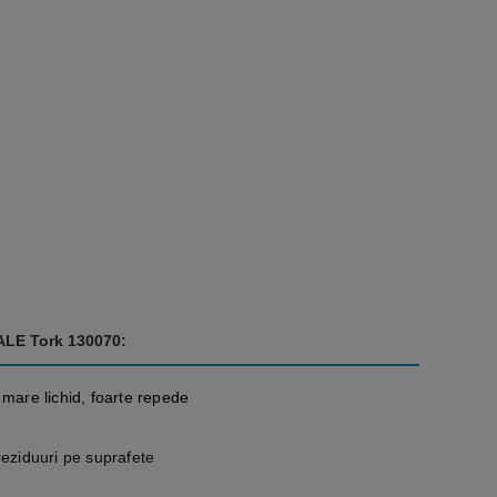
LE Tork 130070:
 mare lichid, foarte repede
reziduuri pe suprafete