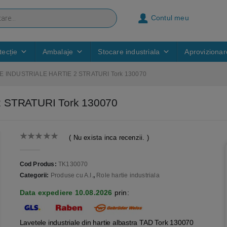
Contul meu
ecție
Ambalaje
Stocare industriala
Aprovizionar
E INDUSTRIALE HARTIE 2 STRATURI Tork 130070
 STRATURI Tork 130070
( Nu exista inca recenzii. )
0
out of 5
Cod Produs:
TK130070
Categorii:
Produse cu A.I.
,
Role hartie industriala
Data expediere 10.08.2026
prin:
Lavetele industriale din hartie albastra TAD Tork 130070