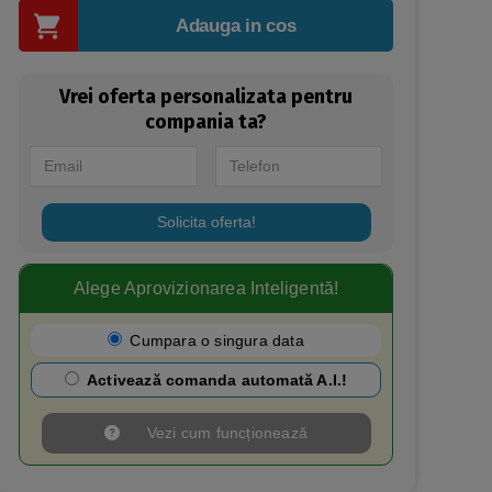
Adauga in cos
Vrei oferta personalizata pentru
compania ta?
Solicita oferta!
Alege Aprovizionarea Inteligentă!​
Cumpara o singura data
Activează comanda automată A.I.!
Vezi cum funcționează