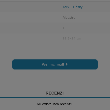
Tork – Essity
Albastru
1
36.9×34 cm
Vezi mai mult ⬇
RECENZII
Nu exista inca recenzii.