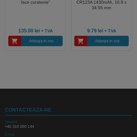
face curatenie”
CR123A 1430mAh, 16.8 x
34.55 mm
135.00
lei
9.79
lei
+ TVA
+ TVA
Adauga in cos
Adauga in cos
CONTACTEAZA-NE
Telefon:
+40 310 050 144
Email