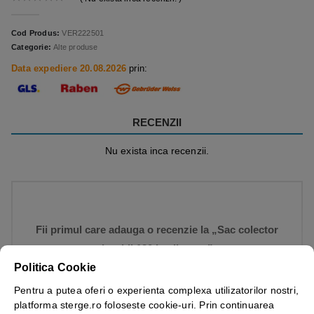
0
out of 5
Cod Produs:
VER222501
Categorie:
Alte produse
Data expediere 20.08.2026
prin:
RECENZII
Nu exista inca recenzii.
Fii primul care adauga o recenzie la „Sac colector
lavabil 120 L, albastru”
Politica Cookie
Trebuie sa fii
autentificat
pentru a publica o recenzie.
Pentru a putea oferi o experienta complexa utilizatorilor nostri,
platforma sterge.ro foloseste cookie-uri. Prin continuarea