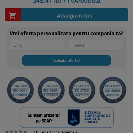
345.47
lei +TVA/bucata
Adauga in cos
Vrei oferta personalizata pentru compania ta?
Solicita oferta!
( Nu exista inca recenzii. )