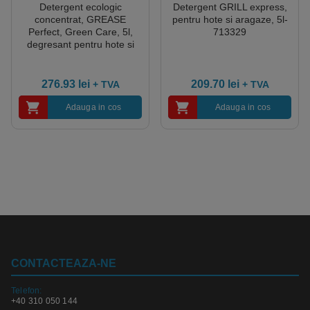
Detergent ecologic
Detergent GRILL express,
concentrat, GREASE
pentru hote si aragaze, 5l-
Perfect, Green Care, 5l,
713329
degresant pentru hote si
aragaze, aparate de feliat,
cuptoare cu microunde,
frigidere, cuptoare cu
276.93
lei
209.70
lei
+ TVA
+ TVA
convectie, certificat
Ecolabel, Cradle-to-Cradle,
Adauga in cos
Adauga in cos
Biodegradabil Complet
CONTACTEAZA-NE
Telefon:
+40 310 050 144