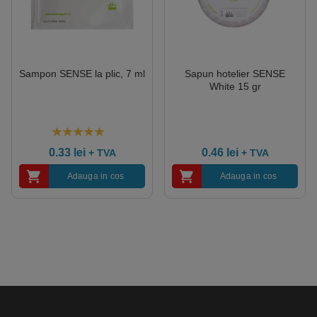
Sampon SENSE la plic, 7 ml
Sapun hotelier SENSE
White 15 gr
5.00
out of 5
0.33
lei
0.46
lei
+ TVA
+ TVA
Adauga in cos
Adauga in cos