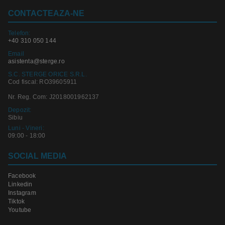
CONTACTEAZA-NE
Telefon:
+40 310 050 144
Email
asistenta@sterge.ro
S.C. STERGE ORICE S.R.L.
Cod fiscal: RO39605911
Nr. Reg. Com: J2018001962137
Depozit:
Sibiu
Luni - Vineri:
09:00 - 18:00
SOCIAL MEDIA
Facebook
Linkedin
Instagram
Tiktok
Youtube