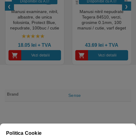
Disponibil cu A.I.​!
Disponibil cu A.I.​!
Manusi examinare, nitril,
Manusi nitril nepudrate
albastre, de unica
Tegera 84510, verzi,
folosinta, Protect Blue,
grosime 0.1mm, 100
nepudrate, 100buc / cutie
manusi / cutie, varf deget
pentru medical, HoReCa,
texturat, certificate pentru
saloane si domeniul
industria alimentara
4.50
out of 5
industrial, calitate premium
18.05
lei
+ TVA
43.69
lei
+ TVA
Vezi detalii
Vezi detalii
Brand
Sense
Politica Cookie