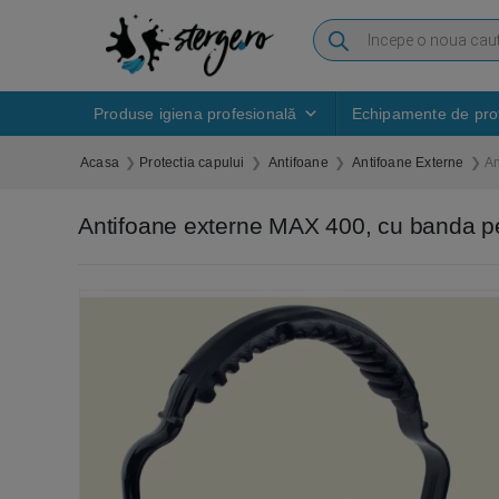
Produse igiena profesională
Echipamente de prot
Acasa
Protectia capului
Antifoane
Antifoane Externe
An
Antifoane externe MAX 400, cu banda pent