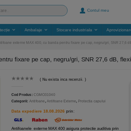
Contul meu
ecție
Ambalaje
Stocare industriala
Aprovizionar
tifoane externe MAX 400, cu banda pentru fixare pe cap, negru/gri, SNR 27,6 dB, 
ru fixare pe cap, negru/gri, SNR 27,6 dB, flexib
( Nu exista inca recenzii. )
0
out of 5
Cod Produs:
CGMO31040
Categorii:
Antifoane
,
Antifoane Externe
,
Protectia capului
Data expediere 18.08.2026
prin:
Antifoanele externe MAX 400 asigura protectie auditiva prin