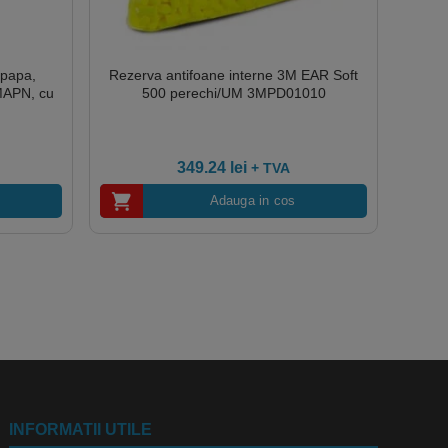
upapa,
Rezerva antifoane interne 3M EAR Soft
 MAPN, cu
500 perechi/UM 3MPD01010
349.24
lei
+ TVA
Adauga in cos
INFORMATII UTILE