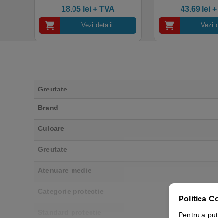
4.50
out of 5
industrial, calitate premium
18.05
lei
+ TVA
43.69
lei
+
Vezi detalii
Vezi d
Greutate
Brand
Culoare
Greutate
Atenuare medie
Categorie protectie
Politica C
Standard protectie
Pentru a put