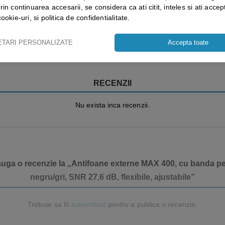
rin continuarea accesarii, se considera ca ati citit, inteles si ati accept
cookie-uri, si politica de confidentialitate.
Vezi mai mult ⬇
ETARI PERSONALIZATE
Accepta toate
RECENZII
Nu exista inca recenzii.
auga o recenzie la „Antifoane externe MAX 400, cu banda pe
negru/gri, SNR 27,6 dB, flexibile, ajustabile”
Trebuie sa fii
autentificat
pentru a publica o recenzie.