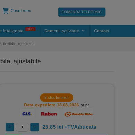
Cosul meu
COMANDA TELEFONIC
NOU!
e Inteligenta
Domenii activitate
Contact
flexibile, ajustabile
ile, ajustabile
In stoc furnizor
Data expediere 18.08.2026
prin:
25.85
lei +TVA/bucata