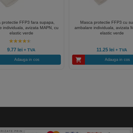
 protectie FFP3 fara supapa,
Masca protectie FFP3 cu s
 individuala, avizata MAPN, cu
ambalare individuala, avizata
elastic verde
elastic verde
4.00
out of 5
9.77
lei
11.25
lei
+ TVA
+ TVA
Adauga in cos
Adauga in cos