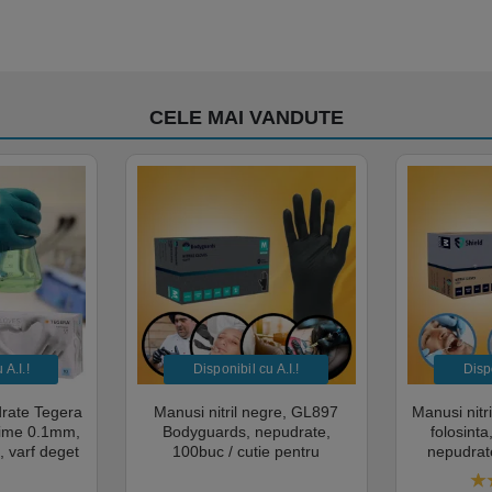
CELE MAI VANDUTE
A.I.​!
Disponibil cu A.I.​!
Dispo
drate Tegera
Manusi nitril negre, GL897
Manusi nitr
sime 0.1mm,
Bodyguards, nepudrate,
folosint
, varf deget
100buc / cutie pentru
nepudrate
cate pentru
examinare, pentru Medical,
pentru M
mentara
HoReCa, saloane si domeniul
saloane si 