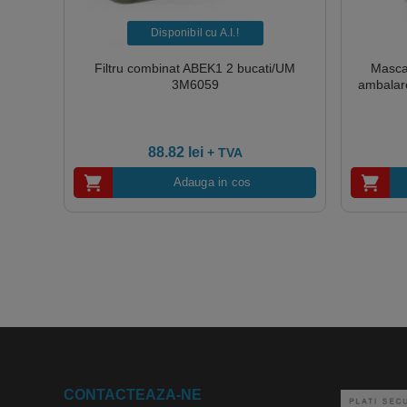
Disponibil cu A.I.​!
Filtru combinat ABEK1 2 bucati/UM
Masca
3M6059
ambalare
88.82
lei
+ TVA
Adauga in cos
CONTACTEAZA-NE