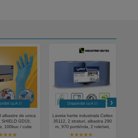
nibil cu A.I.​!
Disponibil cu A.I.​!
il albastre de unica
Laveta hartie industriala Celtex
Rola
a, SHIELD GD19,
35112, 2 straturi, albastra 290
Sup
, 100buc / cutie
m, 970 portii/rola, 2 role/set,
super
edical, HoReCa,
certificata pentru industria
albas
domeniul industrial,
alimentara, Ecolabel