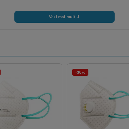
Vezi mai mult ⬇
-30%