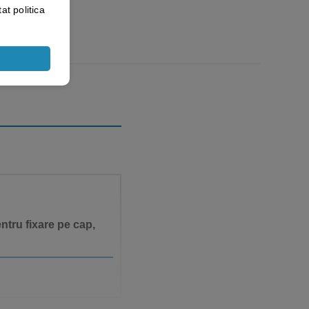
at politica
ntru fixare pe cap,