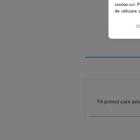
cookie-uri. P
de utilizare 
S
Fii primul care ad