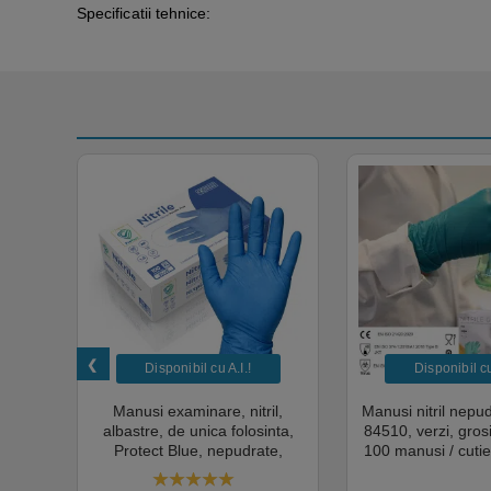
Specificatii tehnice:
Disponibil cu A.I.​!
Disponibil cu 
unica
Manusi examinare, nitril,
Manusi nitril nepu
k,
albastre, de unica folosinta,
84510, verzi, gro
tie
Protect Blue, nepudrate,
100 manusi / cutie
al,
100buc / cutie pentru medical,
texturat, certifi
rial,
HoReCa, saloane si domeniul
industria ali