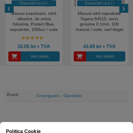
Disponibil cu A.I.​!
Disponibil cu A.I.​!
Manusi examinare, nitril,
Manusi nitril nepudrate
albastre, de unica
Tegera 84510, verzi,
folosinta, Protect Blue,
grosime 0.1mm, 100
nepudrate, 100buc / cutie
manusi / cutie, varf deget
pentru medical, HoReCa,
texturat, certificate pentru
saloane si domeniul
industria alimentara
4.50
out of 5
industrial, calitate premium
18.05
lei
+ TVA
43.69
lei
+ TVA
Vezi detalii
Vezi detalii
Brand
Coverguard – Ganteline
Politica Cookie