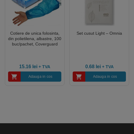
Cotiere de unica folosinta,
Set cusut Light – Omnia
din polietilena, albastre, 100
buc/pachet, Coverguard
15.16
lei
0.68
lei
+ TVA
+ TVA
Adauga in cos
Adauga in cos