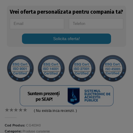
Vrei oferta personalizata pentru compania ta?
Solicita oferta!
( Nu exista inca recenzii. )
0
out of 5
Cod Produs:
CG40340
Categorie:
Produse curatenie