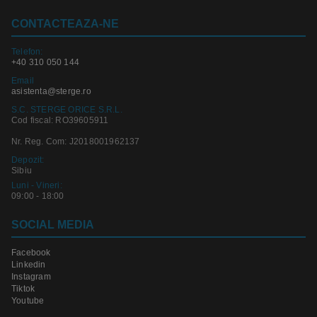
CONTACTEAZA-NE
Telefon:
+40 310 050 144
Email
asistenta@sterge.ro
S.C. STERGE ORICE S.R.L.
Cod fiscal: RO39605911
Nr. Reg. Com: J2018001962137
Depozit:
Sibiu
Luni - Vineri:
09:00 - 18:00
SOCIAL MEDIA
Facebook
Linkedin
Instagram
Tiktok
Youtube