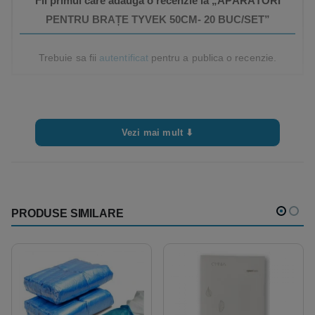
Fii primul care adauga o recenzie la „APĂRĂTORI
PENTRU BRAȚE TYVEK 50CM- 20 BUC/SET”
Trebuie sa fii
autentificat
pentru a publica o recenzie.
Vezi mai mult ⬇
PRODUSE SIMILARE