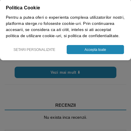
Lungime
60 metri
Politica Cookie
Latime
Pentru a putea oferi o experienta complexa utilizatorilor nostri,
48 mm
platforma sterge.ro foloseste cookie-uri. Prin continuarea
accesarii, se considera ca ati citit, inteles si ati acceptat
politica de utilizare cookie-uri, si politica de confidentialitate.
SETARI PERSONALIZATE
Accepta toate
Vezi mai mult ⬇
RECENZII
Nu exista inca recenzii.