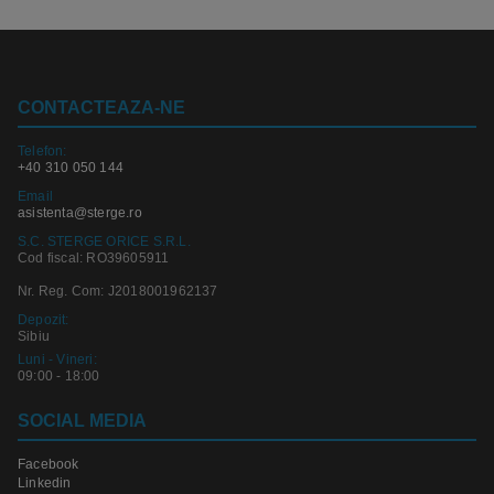
CONTACTEAZA-NE
Telefon:
+40 310 050 144
Email
asistenta@sterge.ro
S.C. STERGE ORICE S.R.L.
Cod fiscal: RO39605911
Nr. Reg. Com: J2018001962137
Depozit:
Sibiu
Luni - Vineri:
09:00 - 18:00
SOCIAL MEDIA
Facebook
Linkedin