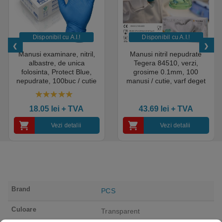
Disponibil cu A.I.​!
Disponibil cu A.I.​!
Manusi examinare, nitril,
Manusi nitril nepudrate
albastre, de unica
Tegera 84510, verzi,
folosinta, Protect Blue,
grosime 0.1mm, 100
nepudrate, 100buc / cutie
manusi / cutie, varf deget
pentru medical, HoReCa,
texturat, certificate pentru
saloane si domeniul
industria alimentara
4.50
out of 5
industrial, calitate premium
18.05
lei
+ TVA
43.69
lei
+ TVA
Vezi detalii
Vezi detalii
Brand
PCS
Culoare
Transparent