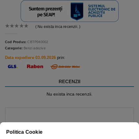
( Nu exista inca recenzii. )
0
out of 5
Cod Produs:
CBTP040002
Categorie:
Benzi adezive
Data expediere 03.09.2026
prin:
RECENZII
Nu exista inca recenzii.
Fii primul care adauga o recenzie la „Banda de marcare
Politica Cookie
pentru pardoseala, auto-adeziva, din vinil, verde, 50mm