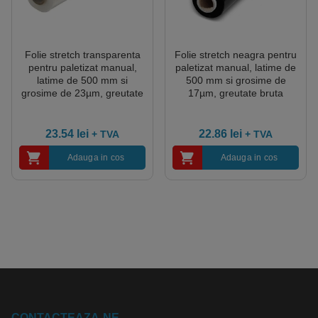
Folie stretch transparenta
Folie stretch neagra pentru
pentru paletizat manual,
paletizat manual, latime de
latime de 500 mm si
500 mm si grosime de
grosime de 23µm, greutate
17µm, greutate bruta
bruta 1.9kg
1.95kg
23.54
lei
22.86
lei
+ TVA
+ TVA
Adauga in cos
Adauga in cos
CONTACTEAZA-NE