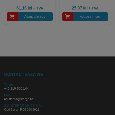
61.16
lei
25.37
lei
+ TVA
+ TVA
Adauga in cos
Adauga in cos
CONTACTEAZA-NE
Telefon:
+40 310 050 144
Email
asistenta@sterge.ro
S.C. STERGE ORICE S.R.L.
Cod fiscal: RO39605911