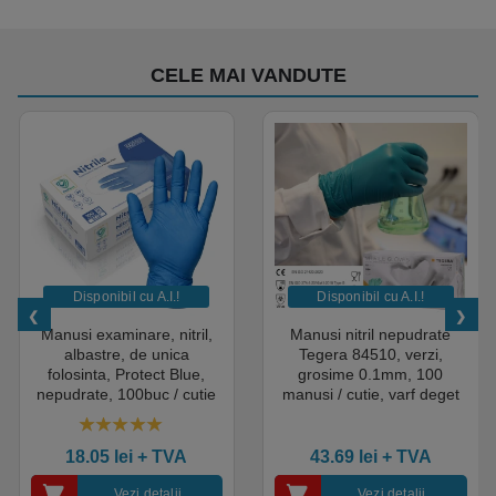
CELE MAI VANDUTE
Disponibil cu A.I.​!
Disponibil cu A.I.​!
Manusi examinare, nitril,
Manusi nitril nepudrate
albastre, de unica
Tegera 84510, verzi,
folosinta, Protect Blue,
grosime 0.1mm, 100
nepudrate, 100buc / cutie
manusi / cutie, varf deget
pentru medical, HoReCa,
texturat, certificate pentru
saloane si domeniul
industria alimentara
4.50
out of 5
industrial, calitate premium
18.05
lei
+ TVA
43.69
lei
+ TVA
Vezi detalii
Vezi detalii