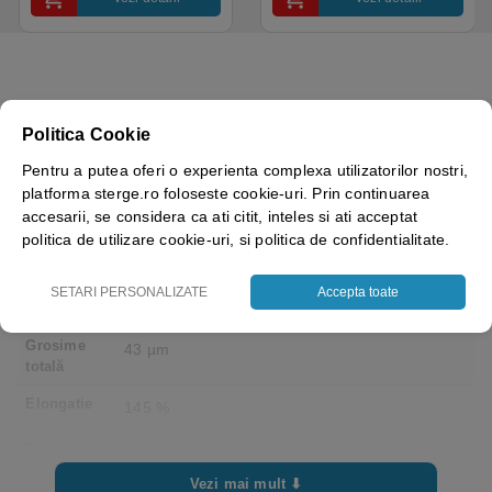
Politica Cookie
Brand
TESA
Pentru a putea oferi o experienta complexa utilizatorilor nostri,
Culoare
Transparent
platforma sterge.ro foloseste cookie-uri. Prin continuarea
accesarii, se considera ca ati citit, inteles si ati acceptat
Material
folie de polipropilenă
politica de utilizare cookie-uri, si politica de confidentialitate.
suport
Tipul
cauciuc natural
SETARI PERSONALIZATE
Accepta toate
adezivului
Grosime
43 µm
totală
Elongatie
145 %
Rezistenţa
40 N/cm
la rupere
Vezi mai mult ⬇