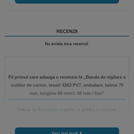
Aplicare
manuală şi automată
Aplicatii
Închiderea manuală şi automată a cutiilor de
carton de greutate mică şi medie
RECENZII
Nu exista inca recenzii.
Fii primul care adauga o recenzie la „Banda de sigilare a
cutiilor de carton, tesa® 4263 PV7, ambalare, latime 75
mm, lungime 66 metri, 36 role / bax”
Trebuie sa fii
autentificat
pentru a publica o recenzie.
Vezi mai mult ⬇