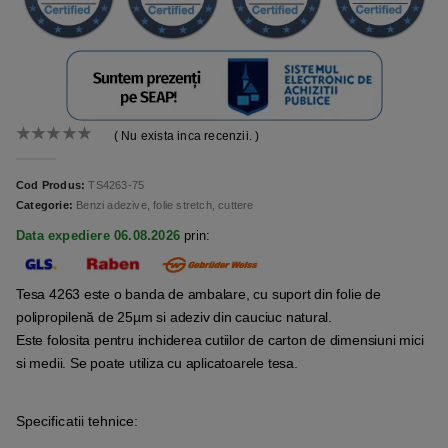
( Nu exista inca recenzii. )
0
out of 5
Cod Produs:
TS4263-75
Categorie:
Benzi adezive, folie stretch, cuttere
Data expediere 06.08.2026
prin:
Tesa 4263 este o banda de ambalare, cu suport din folie de
polipropilenă de 25µm si adeziv din cauciuc natural.
Este folosita pentru inchiderea cutiilor de carton de dimensiuni mici
si medii. Se poate utiliza cu aplicatoarele tesa.
Specificatii tehnice: