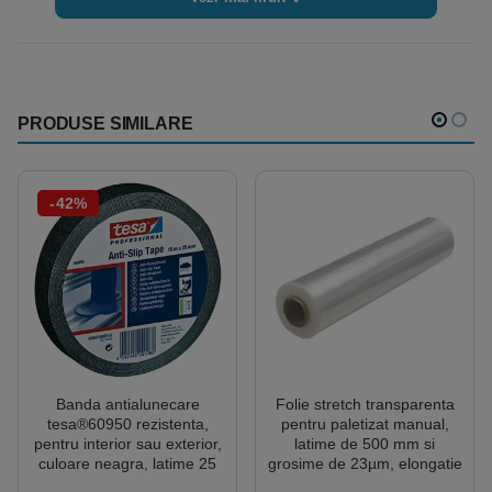
PRODUSE SIMILARE
-42%
Banda antialunecare
Folie stretch transparenta
tesa®60950 rezistenta,
pentru paletizat manual,
pentru interior sau exterior,
latime de 500 mm si
culoare neagra, latime 25
grosime de 23µm, elongatie
mm, lungime 15 metri
140%, greutate bruta 2.3kg