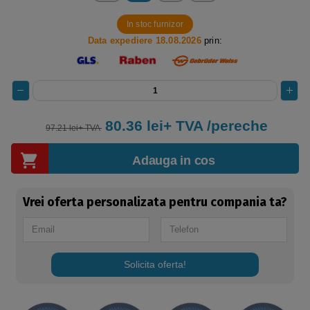
In stoc furnizor
Data expediere 18.08.2026
prin:
80.36 lei+ TVA /pereche
97.21 lei+ TVA
Adauga in cos
Vrei oferta personalizata pentru compania ta?
Solicita oferta!