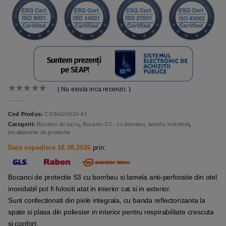
( Nu exista inca recenzii. )
0
out of 5
Cod Produs:
CG9AGH010-43
Categorii:
Bocanci de lucru
,
Bocanci S3 - cu bombeu; lamela; hidrofobi
,
Incaltaminte de protectie
Data expediere 18.08.2026
prin:
Bocanci de protectie S3 cu bombeu si lamela anti-perforatie din otel
inoxidabil pot fi folositi atat in interior cat si in exterior.
Sunt confectionati din piele integrala, cu banda reflectorizanta la
spate si plasa din poliester in interior pentru respirabilitate crescuta
si confort.