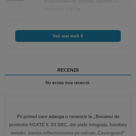
Incaltamintea de protectie marimea 42
cantareste 1,34 kg.
Categorie
II
protectie
Vezi mai mult ⬇
RECENZII
Nu exista inca recenzii.
Fii primul care adauga o recenzie la „Bocanci de
protectie AGATE II, S3 SRC, din piele integrala, bombeu
metalic, banda reflectorizanta pe calcaie, Coverguard”