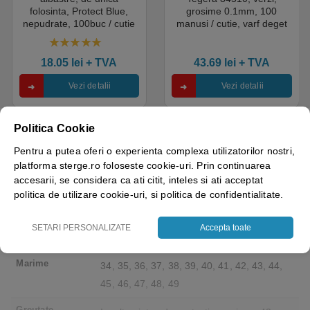
folosinta, Protect Blue,
grosime 0.1mm, 100
nepudrate, 100buc / cutie
manusi / cutie, varf deget
pentru medical, HoReCa,
texturat, certificate pentru
saloane si domeniul
industria alimentara
4.50
out of 5
industrial, calitate premium
18.05
lei
+ TVA
43.69
lei
+ TVA
Vezi detalii
Vezi detalii
Politica Cookie
Pentru a putea oferi o experienta complexa utilizatorilor nostri,
platforma sterge.ro foloseste cookie-uri. Prin continuarea
Greutate
1.34 kg
accesarii, se considera ca ati citit, inteles si ati acceptat
politica de utilizare cookie-uri, si politica de confidentialitate.
Brand
Coverguard – Ganteline
Tip bombeu (
SETARI PERSONALIZATE
Accepta toate
Bombeu Metalic
material )
Marime
34, 35, 36, 37, 38, 39, 40, 41, 42, 43, 44,
45, 46, 47, 48, 49
Greutate