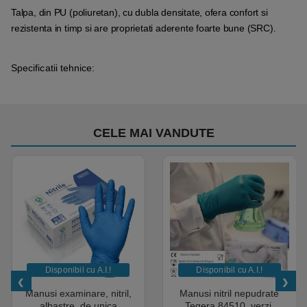
Talpa, din PU (poliuretan), cu dubla densitate, ofera confort si
rezistenta in timp si are proprietati aderente foarte bune (SRC).
Specificatii tehnice:
CELE MAI VANDUTE
Disponibil cu A.I.​!
Disponibil cu A.I.​!
Manusi examinare, nitril,
Manusi nitril nepudrate
albastre, de unica
Tegera 84510, verzi,