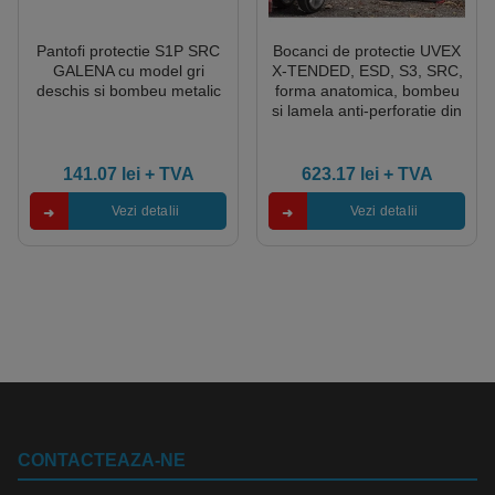
Pantofi protectie S1P SRC
Bocanci de protectie UVEX
GALENA cu model gri
X-TENDED, ESD, S3, SRC,
deschis si bombeu metalic
forma anatomica, bombeu
si lamela anti-perforatie din
compozit, brant din spuma
141.07
lei
+ TVA
623.17
lei
+ TVA
Vezi detalii
Vezi detalii
CONTACTEAZA-NE