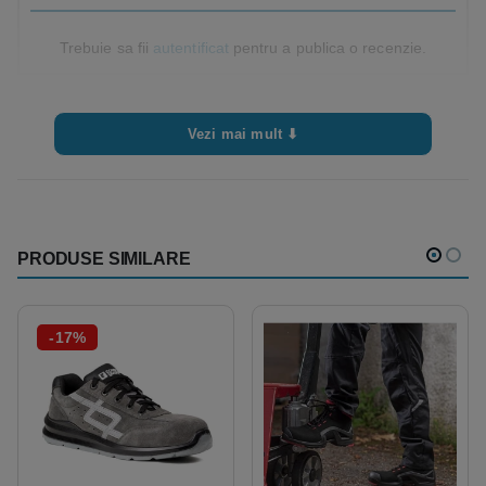
Trebuie sa fii
autentificat
pentru a publica o recenzie.
Vezi mai mult ⬇
PRODUSE SIMILARE
-17%