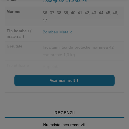
Coverguard – Ganteline
Marime
36, 37, 38, 39, 40, 41, 42, 43, 44, 45, 46,
47
Tip bombeu (
Bombeu Metalic
material )
Greutate
Incaltamintea de protectie marimea 42
cantareste 1,3 kg.
Tip utilizare
Repetata
Categorie
II
Vezi mai mult ⬇
protectie
RECENZII
Nu exista inca recenzii.