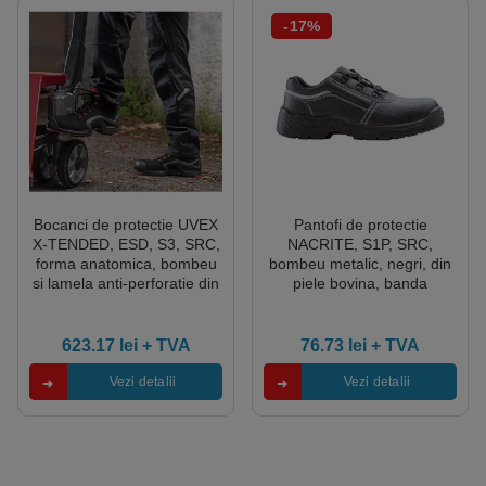
-17%
Bocanci de protectie UVEX
Pantofi de protectie
X-TENDED, ESD, S3, SRC,
NACRITE, S1P, SRC,
forma anatomica, bombeu
bombeu metalic, negri, din
si lamela anti-perforatie din
piele bovina, banda
compozit, brant din spuma
reflectorizanta la spate,
talpa PU/PU antiderapanta,
Coverguard
623.17
lei
+ TVA
76.73
lei
+ TVA
Vezi detalii
Vezi detalii