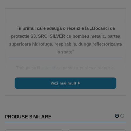
Fii primul care adauga o recenzie la „Bocanci de
protectie S3, SRC, SILVER cu bombeu metalic, partea
superioara hidrofuga, respirabila, dunga reflectorizanta
la spate”
Trebuie sa fii
autentificat
pentru a publica o recenzie.
Vezi mai mult ⬇
PRODUSE SIMILARE