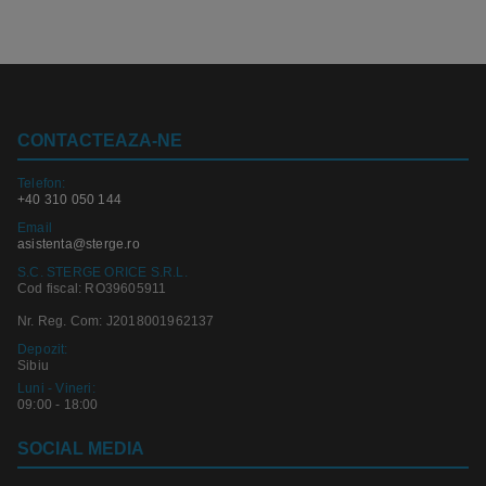
CONTACTEAZA-NE
Telefon:
+40 310 050 144
Email
asistenta@sterge.ro
S.C. STERGE ORICE S.R.L.
Cod fiscal: RO39605911
Nr. Reg. Com: J2018001962137
Depozit:
Sibiu
Luni - Vineri:
09:00 - 18:00
SOCIAL MEDIA