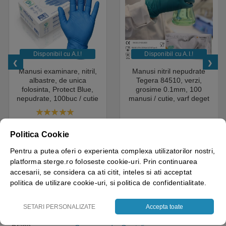
Disponibil cu A.I.​!
Disponibil cu A.I.​!
Manusi examinare, nitril,
Manusi nitril nepudrate
albastre, de unica
Tegera 84510, verzi,
folosinta, Protect Blue,
grosime 0.1mm, 100
nepudrate, 100buc / cutie
manusi / cutie, varf deget
pentru medical, HoReCa,
texturat, certificate pentru
saloane si domeniul
industria alimentara
4.50
out of 5
industrial, calitate premium
18.05
lei
+ TVA
43.69
lei
+ TVA
Politica Cookie
Vezi detalii
Vezi detalii
Pentru a putea oferi o experienta complexa utilizatorilor nostri,
platforma sterge.ro foloseste cookie-uri. Prin continuarea
accesarii, se considera ca ati citit, inteles si ati acceptat
politica de utilizare cookie-uri, si politica de confidentialitate.
SETARI PERSONALIZATE
Accepta toate
Greutate
2 kg
Brand