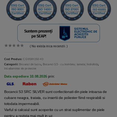
( Nu exista inca recenzii. )
0
out of 5
Cod Produs:
CG9SIH150-43
Categorii:
Bocanci de lucru
,
Bocanci S3 - cu bombeu; lamela; hidrofobi
,
Incaltaminte de protectie
Data expediere 10.08.2026
prin:
Bocancii S3 SRC SILVER sunt confectionati din piele intoarsa de
culoare neagra, tratata, cu insertii de poliester fiind respirabili si
totodata impermeabili.
Varful si calcaiul sunt acoperite cu un strat suplimentar de piele
pentru a rezista mai mult in uz.