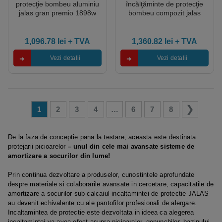
protecţie bombeu aluminiu
încălţăminte de protecţie
jalas gran premio 1898w
bombeu compozit jalas
winter king, protecție
1228w, protecție
s3,src,ci,hro,hi,wg, mărimi
s3,src,ci,hro,hi,wg, mărimi
35 – 50, culoare
35 – 48, culoare
1,096.78
lei
+ TVA
1,360.82
lei
+ TVA
negru,gri,galben
negru,gri,galben
Vezi detalii
Vezi detalii
1
2
3
4
…
6
7
8
De la faza de conceptie pana la testare, aceasta este destinata
protejarii picioarelor
– unul din cele mai avansate sisteme de
amortizare a socurilor din lume!
Prin continua dezvoltare a produselor, cunostintele aprofundate
despre materiale si colaborarile avansate in cercetare, capacitatile de
amortizare a socurilor sub calcaiul incaltamintei de protectie JALAS
au devenit echivalente cu ale pantofilor profesionali de alergare.
Incaltamintea de protectie este dezvoltata in ideea ca alegerea
incaltamintei va avea efect asupra picioarelor, genunchilor, bazinului,