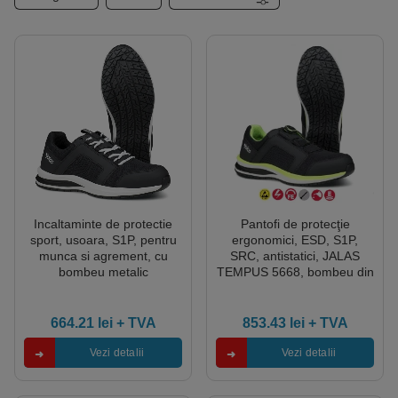
Incaltaminte de protectie
Pantofi de protecţie
sport, usoara, S1P, pentru
ergonomici, ESD, S1P,
munca si agrement, cu
SRC, antistatici, JALAS
bombeu metalic
TEMPUS 5668, bombeu din
otel, model sport,
microfibra, usori si
comfortabili
664.21
lei
+ TVA
853.43
lei
+ TVA
Vezi detalii
Vezi detalii