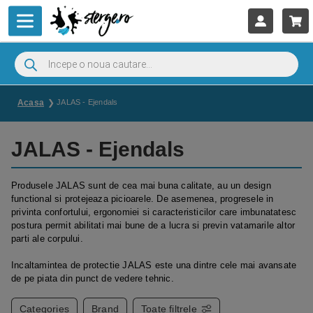
Acasa
JALAS - Ejendals
JALAS - Ejendals
Produsele JALAS sunt de cea mai buna calitate, au un design
functional si protejeaza picioarele. De asemenea, progresele in
privinta confortului, ergonomiei si caracteristicilor care imbunatatesc
postura permit abilitati mai bune de a lucra si previn vatamarile altor
parti ale corpului.
Incaltamintea de protectie JALAS este una dintre cele mai avansate
de pe piata din punct de vedere tehnic.
Categories
Brand
Toate filtrele