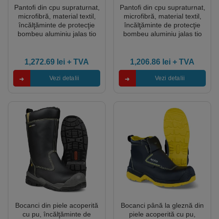
Pantofi din cpu supraturnat,
Pantofi din cpu supraturnat,
microfibră, material textil,
microfibră, material textil,
încălţăminte de protecţie
încălţăminte de protecţie
bombeu aluminiu jalas tio
bombeu aluminiu jalas tio
2068, protecție s3,src,
2028, protecție s3,src,
mărimi 35 – 48, culoare
mărimi 35 – 48, culoare
negru,galben
negru,albastru
1,272.69
lei
+ TVA
1,206.86
lei
+ TVA
Vezi detalii
Vezi detalii
Bocanci din piele acoperită
Bocanci până la gleznă din
cu pu, încălţăminte de
piele acoperită cu pu,