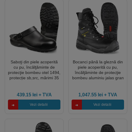
Saboţi din piele acoperită
Bocanci până la gleznă din
cu pu, încălţăminte de
piele acoperită cu pu,
protecţie bombeu otel 1494,
încălţăminte de protecţie
protecție sb,src, mărimi 35
bombeu aluminiu jalas gran
– 46, culoare negru
premio 1878 off road,
protecție s3,src,ci,hro,hi,
mărimi 35 – 50, culoare
439.15
lei
+ TVA
1,047.55
lei
+ TVA
negru,gri,galben
Vezi detalii
Vezi detalii