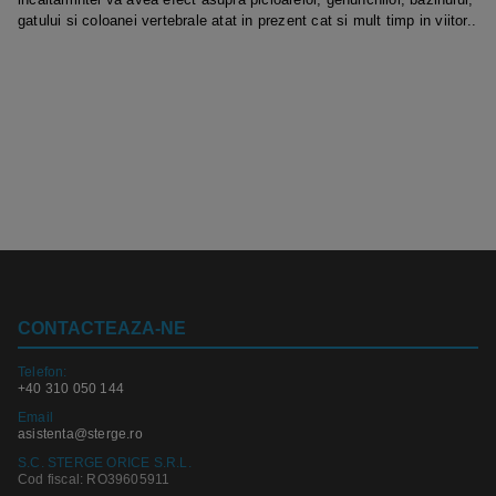
gatului si coloanei vertebrale atat in prezent cat si mult timp in viitor..
CONTACTEAZA-NE
Telefon:
+40 310 050 144
Email
asistenta@sterge.ro
S.C. STERGE ORICE S.R.L.
Cod fiscal: RO39605911