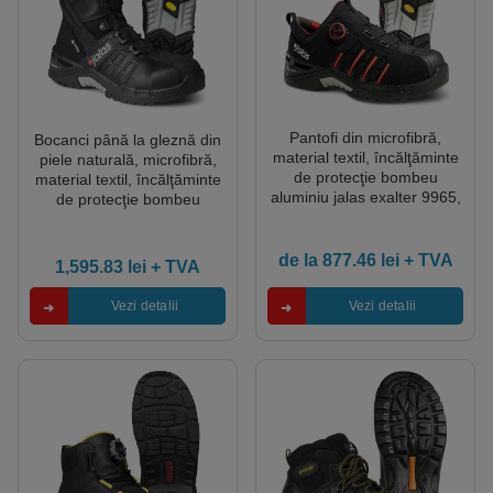
Pantofi din microfibră,
Bocanci până la gleznă din
material textil, încălţăminte
piele naturală, microfibră,
de protecţie bombeu
material textil, încălţăminte
aluminiu jalas exalter 9965,
de protecţie bombeu
protecție s3,src,hro, mărimi
aluminiu jalas exalter 9998
34 – 47, culoare negru,roşu
gtx, protecție s3,src,wr,hro,
mărimi 34 – 47, culoare
de la
877.46
lei
+ TVA
1,595.83
lei
+ TVA
negru
Vezi detalii
Vezi detalii