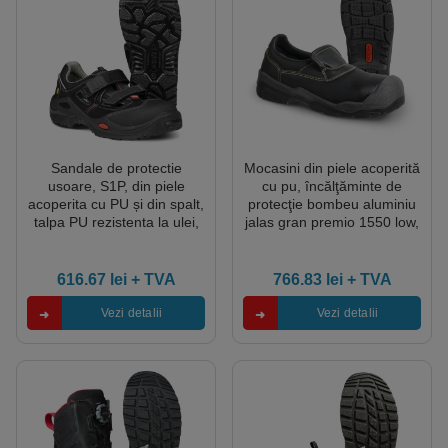
Sandale de protectie
Mocasini din piele acoperită
usoare, S1P, din piele
cu pu, încălţăminte de
acoperita cu PU și din spalt,
protecţie bombeu aluminiu
talpa PU rezistenta la ulei,
jalas gran premio 1550 low,
bombeu aluminiu Jalas E-
protecție s2,src,hro,ci,
Sport 1605
mărimi 36 – 48, culoare
negru
616.67
lei
+ TVA
766.83
lei
+ TVA
Vezi detalii
Vezi detalii