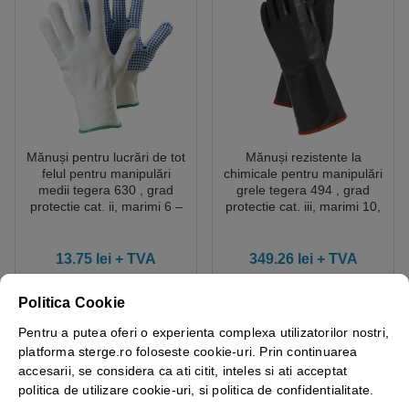
Mănuși pentru lucrări de tot
Mănuși rezistente la
felul pentru manipulări
chimicale pentru manipulări
medii tegera 630 , grad
grele tegera 494 , grad
protectie cat. ii, marimi 6 –
protectie cat. iii, marimi 10,
10, culoare alb,albastru
culoare negru
13.75
lei
+ TVA
349.26
lei
+ TVA
Vezi detalii
Vezi detalii
Politica Cookie
Pentru a putea oferi o experienta complexa utilizatorilor nostri,
platforma sterge.ro foloseste cookie-uri. Prin continuarea
accesarii, se considera ca ati citit, inteles si ati acceptat
politica de utilizare cookie-uri, si politica de confidentialitate.