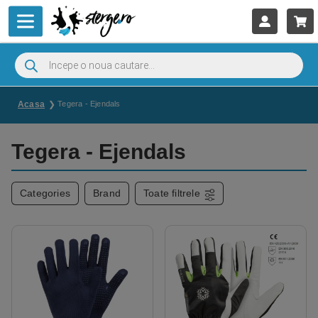
Acasa
Tegera - Ejendals
Tegera - Ejendals
Categories
Brand
Toate filtrele