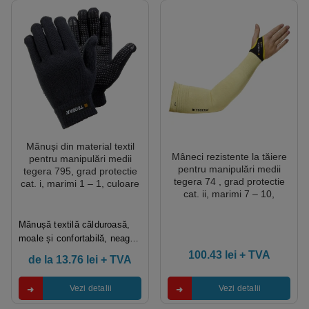
Mănuși din material textil
Mâneci rezistente la tăiere
pentru manipulări medii
pentru manipulări medii
tegera 795, grad protectie
tegera 74 , grad protectie
cat. i, marimi 1 – 1, culoare
cat. ii, marimi 7 – 10,
negru
culoare galben
Mănușă textilă călduroasă,
moale și confortabilă, neagră,
cu puncte din vinil fără ftalați,
100.43
lei
+ TVA
de la
13.76
lei
+ TVA
negre. Realizată din acril și
poliester 10 gg tricotat, fără
Vezi detalii
Vezi detalii
cusături. Mănușă elastică, cu
potrivire universală și…