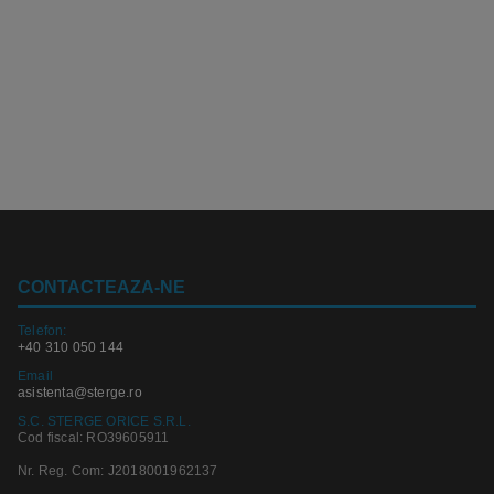
CONTACTEAZA-NE
Telefon:
+40 310 050 144
Email
asistenta@sterge.ro
S.C. STERGE ORICE S.R.L.
Cod fiscal: RO39605911
Nr. Reg. Com: J2018001962137