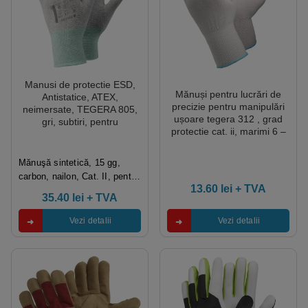
Manusi de protectie ESD,
Mănuși pentru lucrări de
Antistatice, ATEX,
precizie pentru manipulări
neimersate, TEGERA 805,
ușoare tegera 312 , grad
gri, subtiri, pentru
protectie cat. ii, marimi 6 –
manipulari usoare
10, culoare alb
Mănuşă sintetică, 15 gg,
carbon, nailon, Cat. II, pentru
13.60
lei
+ TVA
lucrări de precizie
35.40
lei
+ TVA
Vezi detalii
Vezi detalii