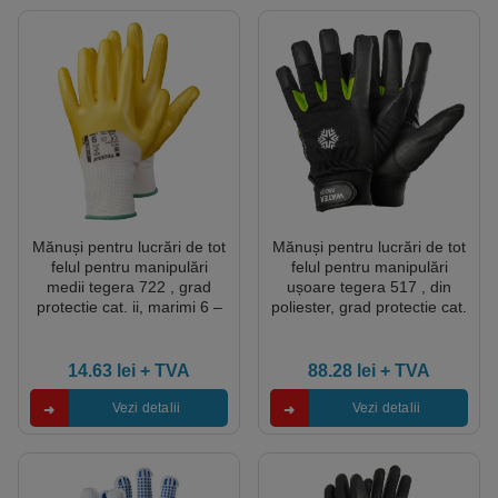
Mănuși pentru lucrări de tot
Mănuși pentru lucrări de tot
felul pentru manipulări
felul pentru manipulări
medii tegera 722 , grad
ușoare tegera 517 , din
protectie cat. ii, marimi 6 –
poliester, grad protectie cat.
11, culoare alb,galben
ii, marimi 6 – 12, culoare
negru,verde
14.63
lei
+ TVA
88.28
lei
+ TVA
Vezi detalii
Vezi detalii