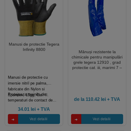
Manusi de protectie Tegera
Infinity 8800
Mănuși rezistente la
chimicale pentru manipulări
grele tegera 12910 , grad
protectie cat. iii, marimi 7 –
11, culoare albastru
Manusi de protectie cu
imersie nitril pe palma,
fabricate din Nylon si
Protejeaza mainile de
Spandex, 15gg, Cat. II.
de la
110.42
lei
+ TVA
temperaturi de contact de
pana la 100°C.
34.01
lei
+ TVA
Vezi detalii
Vezi detalii