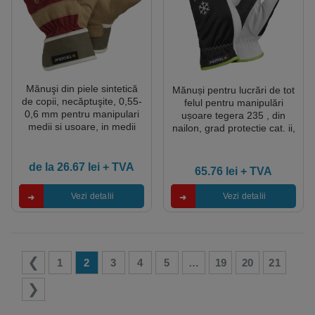
Mănuşi din piele sintetică
Mănuși pentru lucrări de tot
de copii, necăptuşite, 0,55-
felul pentru manipulări
0,6 mm pentru manipulari
ușoare tegera 235 , din
medii si usoare, in medii
nailon, grad protectie cat. ii,
uscate, Cat. I
marimi 7 – 11, culoare
negru,verde,alb
de la
26.67
lei
+ TVA
65.76
lei
+ TVA
Vezi detalii
Vezi detalii
1
2
3
4
5
…
19
20
21