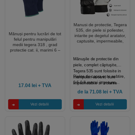
Manusi de protectie, Tegera
535, din piele si poliester,
Mănuși pentru lucrări de tot
intarite pe degetul aratator,
felul pentru manipulări
captusite, impermeabile,
medii tegera 318 , grad
pentru manipulări ușoare si
protectie cat. ii, marimi 6 –
medii
11, culoare albastru
Mănuşile de protectie din
piele, complet căptuşite,
Tegera 535 sunt folosite in
Pielea de capra este subtire,
manipulari usoare, sunt
0,6-0,8 mm si impreuna…
impermeabile si izolante
17.04
lei
+ TVA
impotriva frigului si vantului.
de la
71.08
lei
+ TVA
Vezi detalii
Vezi detalii