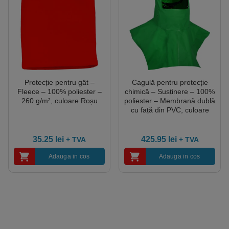
Protecție pentru gât –
Cagulă pentru protecție
Fleece – 100% poliester –
chimică – Susținere – 100%
260 g/m², culoare Roșu
poliester – Membrană dublă
cu față din PVC, culoare
Verde
35.25
lei
425.95
lei
+ TVA
+ TVA
Adauga in cos
Adauga in cos