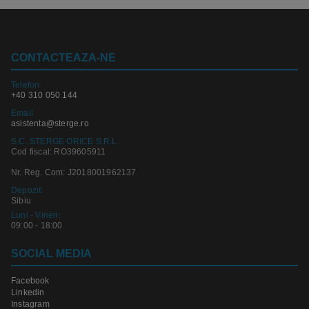
CONTACTEAZA-NE
Telefon:
+40 310 050 144
Email
asistenta@sterge.ro
S.C. STERGE ORICE S.R.L.
Cod fiscal: RO39605911
Nr. Reg. Com: J2018001962137
Depozit:
Sibiu
Luni - Vineri:
09:00 - 18:00
SOCIAL MEDIA
Facebook
Linkedin
Instagram