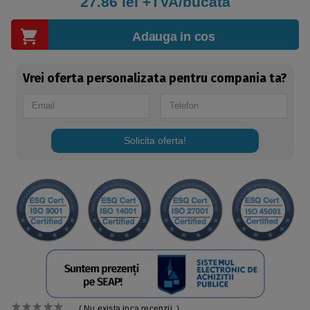
27.86
lei +TVA/bucata
Adauga in cos
Vrei oferta personalizata pentru compania ta?
Solicita oferta!
( Nu exista inca recenzii. )