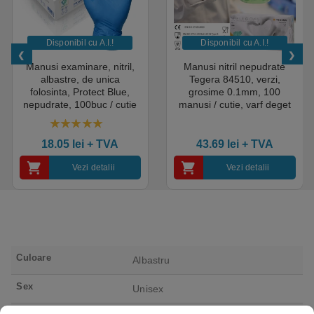
Disponibil cu A.I.​!
Disponibil cu A.I.​!
Manusi examinare, nitril,
Manusi nitril nepudrate
albastre, de unica
Tegera 84510, verzi,
folosinta, Protect Blue,
grosime 0.1mm, 100
nepudrate, 100buc / cutie
manusi / cutie, varf deget
pentru medical, HoReCa,
texturat, certificate pentru
saloane si domeniul
industria alimentara
4.50
out of 5
industrial, calitate premium
18.05
lei
+ TVA
43.69
lei
+ TVA
Vezi detalii
Vezi detalii
Culoare
Albastru
Sex
Unisex