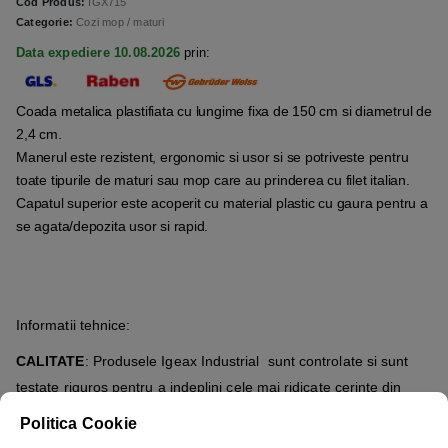
Cod Produs:
IGX715
Categorie:
Cozi mop / maturi
Data expediere 10.08.2026
prin:
Coada metalica plastifiata cu lungime fixa de 150 cm si diametrul de
2,4 cm.
Manerul este rezistent, ergonomic si usor si se potriveste pentru
toate tipurile de maturi sau mop care au prinderea cu filet italian.
Capatul superior este acoperit cu material plastic cu gaura pentru a
se agata/depozita usor si rapid.
Informatii tehnice:
CALITATE
: Produsele Igeax Industrial sunt controlate si sunt
testate riguros pentru a indeplini cele mai ridicate cerinte din
punct de vedere al calitatii.
Politica Cookie
REZISTENTA IN UZ
: Produsele Igeax Industrial sunt concepute