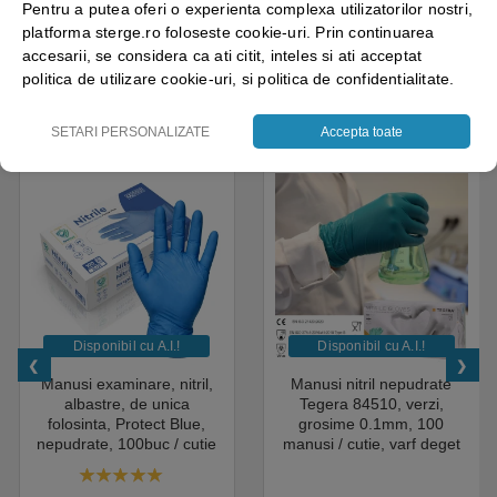
Pentru a putea oferi o experienta complexa utilizatorilor nostri,
pentru a rezista utilizarii frecvente si intensive.
platforma sterge.ro foloseste cookie-uri. Prin continuarea
accesarii, se considera ca ati citit, inteles si ati acceptat
politica de utilizare cookie-uri, si politica de confidentialitate.
CELE MAI VANDUTE
SETARI PERSONALIZATE
Accepta toate
Disponibil cu A.I.​!
Disponibil cu A.I.​!
Manusi examinare, nitril,
Manusi nitril nepudrate
albastre, de unica
Tegera 84510, verzi,
folosinta, Protect Blue,
grosime 0.1mm, 100
nepudrate, 100buc / cutie
manusi / cutie, varf deget
pentru medical, HoReCa,
texturat, certificate pentru
saloane si domeniul
industria alimentara
4.50
out of 5