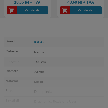
industrial, calitate premium
18.05
lei
+ TVA
43.69
lei
+ TVA
Vezi detalii
Vezi detalii
Brand
IGEAX
Culoare
Negru
Lungime
150 cm
Diametrul
24mm
Material
Metal
Filet
Da, tip italian
Beneficii
Ergonomic, Rezistent, Usor