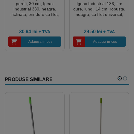
pereti, 30 cm, Igeax
Igeax Industrial 136, fire
Industrial 330, neagra,
dure, lungi, 14 cm, robusta,
inclinata, prindere cu filet,
neagra, cu filet universal,
peri duri, cu filet universal,
fara maner
fara maner
30.94
lei
29.50
lei
+ TVA
+ TVA
Adauga in cos
Adauga in cos
PRODUSE SIMILARE