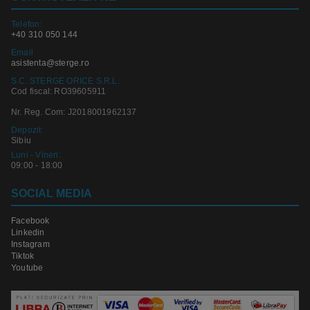
Telefon:
+40 310 050 144
Email
asistenta@sterge.ro
S.C. STERGE ORICE S.R.L.
Cod fiscal: RO39605911
Nr. Reg. Com: J2018001962137
Depozit:
Sibiu
Luni - Vineri:
09:00 - 18:00
SOCIAL MEDIA
Facebook
Linkedin
Instagram
Tiktok
Youtube