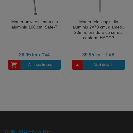
Maner universal mop din
Maner telescopic din
aluminiu 100 cm, Safe-T
aluminiu 2×70 cm, diametru
23mm, prindere cu surub,
conform HACCP
28.05
lei
39.95
lei
+ TVA
+ TVA
Adauga in cos
Vezi detalii
CONTACTEAZA-NE