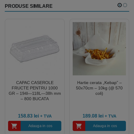
PRODUSE SIMILARE
CAPAC CASEROLE
Hartie cerata „Kebap” –
FRUCTE PENTRU 1000
50x70cm – 10kg (@ 570
GR – 194l—118L—38h mm
coli)
– 800 BUCATA
158.83
lei
189.08
lei
+ TVA
+ TVA
Adauga in cos
Adauga in cos