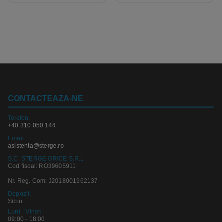
CONTACTEAZA-NE
Telefon:
+40 310 050 144
Email
asistenta@sterge.ro
S.C. STERGE ORICE S.R.L.
Cod fiscal: RO39605911
Nr. Reg. Com: J2018001962137
Depozit:
Sibiu
Luni - Vineri:
09:00 - 18:00