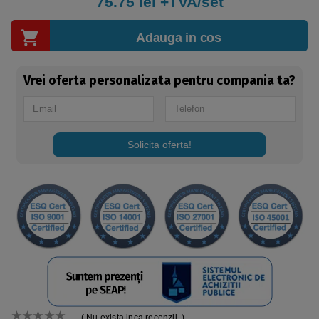
75.75
lei +TVA/set
Adauga in cos
Vrei oferta personalizata pentru compania ta?
Solicita oferta!
( Nu exista inca recenzii. )