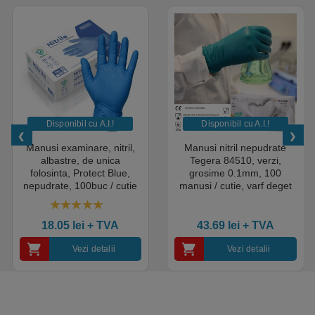
Disponibil cu A.I.​!
Disponibil cu A.I.​!
Manusi examinare, nitril,
Manusi nitril nepudrate
albastre, de unica
Tegera 84510, verzi,
folosinta, Protect Blue,
grosime 0.1mm, 100
nepudrate, 100buc / cutie
manusi / cutie, varf deget
pentru medical, HoReCa,
texturat, certificate pentru
saloane si domeniul
industria alimentara
4.50
out of 5
industrial, calitate premium
18.05
lei
+ TVA
43.69
lei
+ TVA
Vezi detalii
Vezi detalii