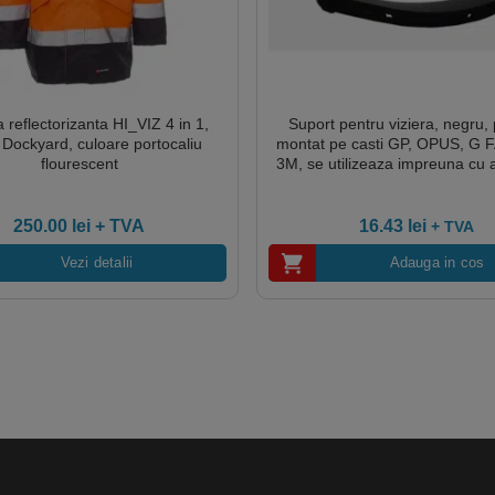
 reflectorizanta HI_VIZ 4 in 1,
Suport pentru viziera, negru, 
Dockyard, culoare portocaliu
montat pe casti GP, OPUS, G 
flourescent
3M, se utilizeaza impreuna cu 
CG60706
250.00
lei
+ TVA
16.43
lei
+ TVA
Vezi detalii
Adauga in cos