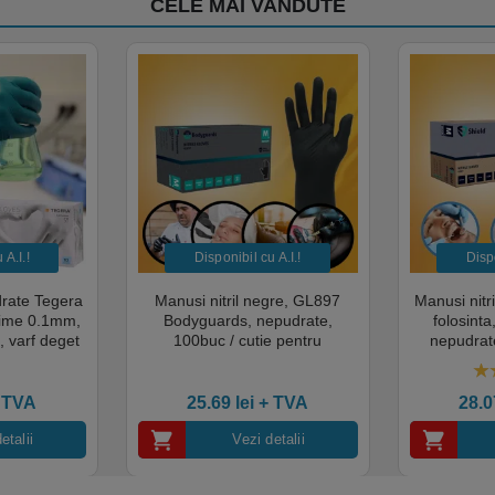
CELE MAI VANDUTE
A.I.​!
Disponibil cu A.I.​!
Dispo
drate Tegera
Manusi nitril negre, GL897
Manusi nitr
sime 0.1mm,
Bodyguards, nepudrate,
folosint
, varf deget
100buc / cutie pentru
nepudrate
cate pentru
examinare, pentru Medical,
pentru M
mentara
HoReCa, saloane si domeniul
saloane si 
5.
industrial, calitate premium
cali
 TVA
25.69
lei
+ TVA
28.
etalii
Vezi detalii