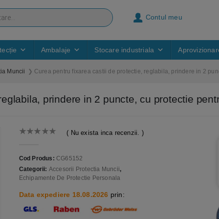
Contul meu
ecție
Ambalaje
Stocare industriala
Aprovizionar
tia Muncii
Curea pentru fixarea castii de protectie, reglabila, prindere in 2 pun
reglabila, prindere in 2 puncte, cu protectie pent
( Nu exista inca recenzii. )
0
out of 5
Cod Produs:
CG65152
Categorii:
Accesorii Protectia Muncii
,
Echipamente De Protectie Personala
Data expediere 18.08.2026
prin: