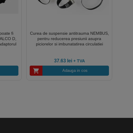
poate fi
Curea de suspensie antitrauma NEMBUS,
FALCO D,
pentru reducerea presiunii asupra
adaptorul
piciorelor si imbunatatirea circulatiei
sanguine
37.63
lei
+ TVA
Adauga in cos