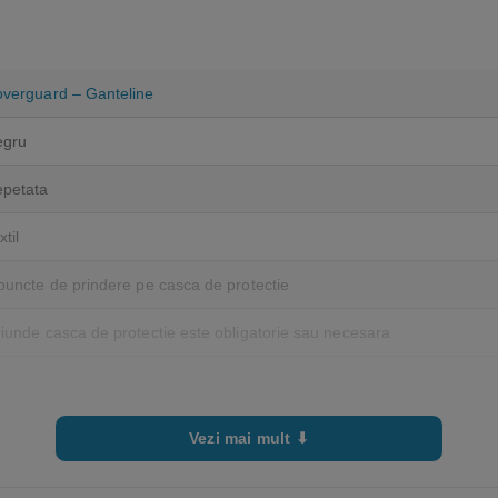
verguard – Ganteline
egru
petata
xtil
puncte de prindere pe casca de protectie
iunde casca de protectie este obligatorie sau necesara
Vezi mai mult ⬇