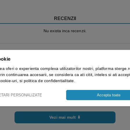
RECENZII
Nu exista inca recenzii.
ookie
ga o recenzie la „Curea pentru fixarea castii de protectie, reg
ea oferi o experienta complexa utilizatorilor nostri, platforma sterge.r
puncte, cu protectie pentru barbie”
rin continuarea accesarii, se considera ca ati citit, inteles si ati accept
cookie-uri, si politica de confidentialitate.
Trebuie sa fii
autentificat
pentru a publica o recenzie.
ETARI PERSONALIZATE
Accepta toate
Vezi mai mult ⬇