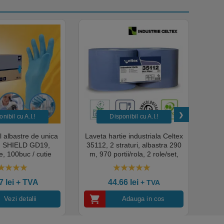
nibil cu A.I.​!
Disponibil cu A.I.​!
il albastre de unica
Laveta hartie industriala Celtex
Rola
a, SHIELD GD19,
35112, 2 straturi, albastra 290
Sup
, 100buc / cutie
m, 970 portii/rola, 2 role/set,
super
edical, HoReCa,
certificata pentru industria
albas
domeniul industrial,
alimentara, Ecolabel
00
out of 5
4.50
out of 5
tate premium
ce
07
lei
+ TVA
44.66
lei
+ TVA
Vezi detalii
Adauga in cos