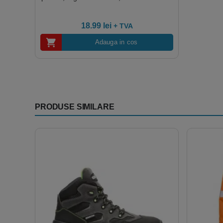
c.a., rezistenta UV, rezistenta termica
intre -20 si +50°C
18.99
lei
+ TVA
Adauga in cos
PRODUSE SIMILARE