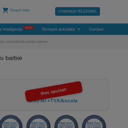
Cosul meu
COMANDA TELEFONIC
NOU!
e Inteligenta
Domenii activitate
Contact
cte, cu protectie pentru barbie
ru barbie
Stoc epuizat!
8.43 lei +TVA/bucata