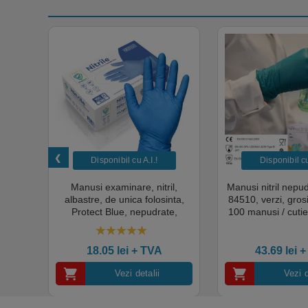
Disponibil cu A.I.​!
Disponibil cu 
unica
Manusi examinare, nitril,
Manusi nitril nepu
k,
albastre, de unica folosinta,
84510, verzi, gro
tie
Protect Blue, nepudrate,
100 manusi / cutie
al,
100buc / cutie pentru medical,
texturat, certifi
rial,
HoReCa, saloane si domeniul
industria ali
4.50
out of 5
industrial, calitate premium
18.05
lei
+ TVA
43.69
lei
+
Vezi detalii
Vezi d