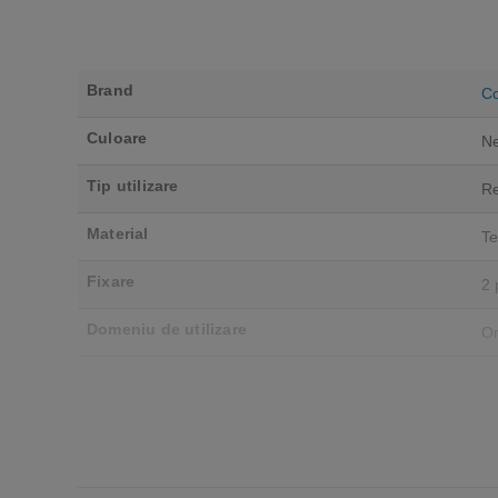
Brand
Co
Culoare
N
Tip utilizare
Re
Material
Te
Fixare
2 
Domeniu de utilizare
Or