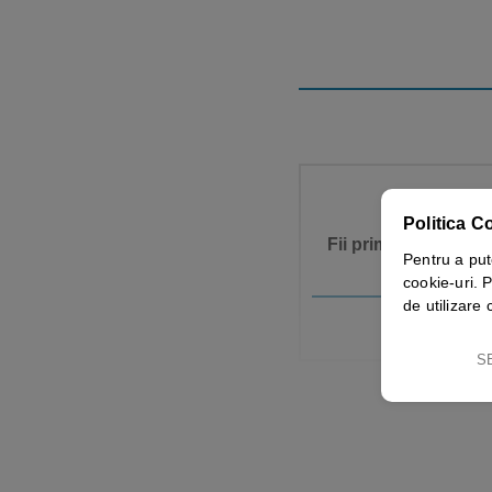
Politica C
Fii primul care adau
Pentru a put
cookie-uri. P
de utilizare 
S