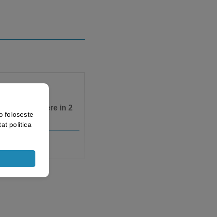
labila, prindere in 2
o foloseste
at politica