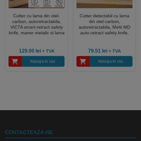
Cutter cu lama din otel-
Cutter detectabil cu lama
carbon, autoretractabila,
din otel-carbon,
VICTA smart-retract safety
autoretractabila, Metti MD
knife, maner metalic si lama
auto-retract safety knife,
inteligenta ce se retrage
subtire, cu 2 optiuni de
imediat ce lama pierde
blocare a lamei, pentru
contactul cu materialul de
industria alimentara, farma
129.00
lei
79.51
lei
+ TVA
+ TVA
taiat
Adauga in cos
Adauga in cos
CONTACTEAZA-NE