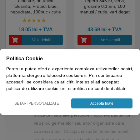
albastre, de unica
Tegera 84510, verzi,
folosinta, Protect Blue,
grosime 0.1mm, 100
nepudrate, 100buc / cutie
manusi / cutie, varf deget
pentru medical, HoReCa,
texturat, certificate pentru
saloane si domeniul
industria alimentara
4.50
out of 5
industrial, calitate premium
18.05
lei
+ TVA
43.69
lei
+ TVA
Vezi detalii
Vezi detalii
Politica Cookie
Pentru a putea oferi o experienta complexa utilizatorilor nostri,
platforma sterge.ro foloseste cookie-uri. Prin continuarea
Culoare
verde fluorescent
accesarii, se considera ca ati citit, inteles si ati acceptat
politica de utilizare cookie-uri, si politica de confidentialitate.
Brand
PHC
SETARI PERSONALIZATE
Accepta toate
Observatii!
Proprietățile antimicrobiene nu protejează
utilizatorii sau alte persoane împotriva bacteriilor,
virușilor, germenilor sau altor organisme care
cauzează boli. Curățați și spălați temeinic acest
produs conform instrucțiunilor din domeniu