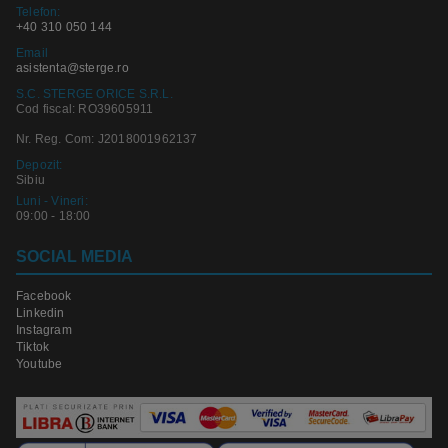
Telefon:
+40 310 050 144
Email
asistenta@sterge.ro
S.C. STERGE ORICE S.R.L.
Cod fiscal: RO39605911
Nr. Reg. Com: J2018001962137
Depozit:
Sibiu
Luni - Vineri:
09:00 - 18:00
SOCIAL MEDIA
Facebook
Linkedin
Instagram
Tiktok
Youtube