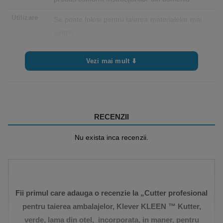
Utilizare
Se poate folosi pentru taierea materialelor mai
subtiri:
carton ondulat
benzi de ambalare din hârtie sau PP
Vezi mai mult ⬇
benzi din plastic pentru paletizare
folie de împachetat si ambalat
folie termocontractabilă
pungi de hârtie sau PE
RECENZII
sfoara
Nu exista inca recenzii.
Lățimea
3mm
fantei de
tăiere
Opțiune de
Nu
înlocuire a
Fii primul care adauga o recenzie la „Cutter profesional
lamei
pentru taierea ambalajelor, Klever KLEEN ™ Kutter,
Tip mâner
Plastic
verde, lama din otel, incorporata, in maner, pentru