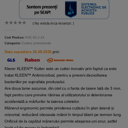
( Nu exista inca recenzii. )
0
out of 5
Cod Produs:
PHC-KCJ-1X
Categorie:
Cuttere profesionale
Data expediere 18.08.2026
prin:
Klever KLEEN™ Kutter este un cutter inovativ prin faptul ca este
tratat KLEEN™ Antimicrobial, pentru a preveni dezvoltarea
bacteriilor pe suprafata produsului.
Are doua lame ascunse, din otel cu o fanta de taiere lată de 3 mm,
fapt pentru care previne rănirea al utilizatorului si deteriorarea
accidentală a mărfurilor la taierea coletelor.
Mânerul ergonomic permite prinderea cuțitului în plan lateral și
orizontal, reducând oboseala mâinii în timpul tăierii pe termen lung.
Orificiul de la capătul mânerului permite atașarea uni snur, astfel
încât să fie mereu la îndemână.